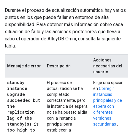
Durante el proceso de actualización automática, hay varios
puntos en los que puede fallar en entornos de alta
disponibilidad. Para obtener más información sobre cada
situación de fallo y las acciones posteriores que lleva a
cabo el operador de AlloyDB Omni, consulta la siguiente
tabla.
Acciones
Mensaje de error
Descripción
necesarias del
usuario
standby
El proceso de
Elige una opción
instance
actualización se ha
en
Corregir
upgrade
completado
instancias
succeeded but
correctamente, pero
principales y de
the
la instancia de espera
espera con
replication
no se ha puesto al día
diferentes
lag of the
con la instancia
versiones
standby(
s) is
principal para
secundarias
.
too high to
establecer la