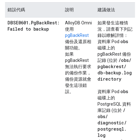
錯誤代碼
說明
建議做法
DBSE0601.PgBackRest:
AlloyDB Omni
如果發生這種情
Failed to backup
使用
況，請查看下列記
pgBackRest
錄以瞭解詳情：
obs
備份及還原相
資料庫 Pod
關功能。
磁碟上的
如果
pgBackRest 備份
/
obs
/
pgBackRest
記錄 (位於
pgbackrest
/
無法執行要求
db-backup
.
log
的備份作業，
directory
備份資源就會
發生這項錯
obs
誤。
資料庫 Pod
磁碟上的
PostgreSQL 資料
/
庫記錄 (位於
obs
/
diagnostic
/
postgresql
.
log