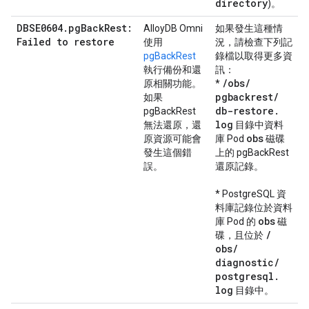
directory
)。
DBSE0604.pgBackRest:
AlloyDB Omni
如果發生這種情
Failed to restore
使用
況，請檢查下列記
pgBackRest
錄檔以取得更多資
執行備份和還
訊：
/
obs
/
原相關功能。
*
pgbackrest
/
如果
db-restore
.
pgBackRest
log
無法還原，還
目錄中資料
obs
原資源可能會
庫 Pod
磁碟
發生這個錯
上的 pgBackRest
誤。
還原記錄。
* PostgreSQL 資
料庫記錄位於資料
obs
庫 Pod 的
磁
/
碟，且位於
obs
/
diagnostic
/
postgresql
.
log
目錄中。