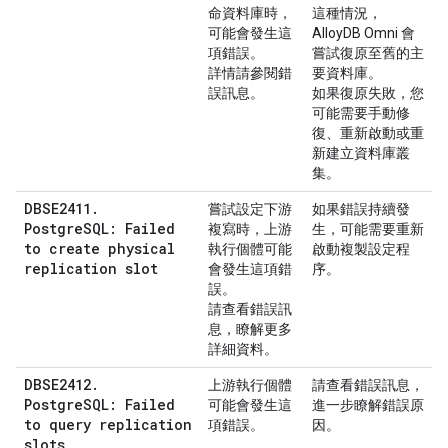
命資料庫時，
這種情況，
可能會發生這
AlloyDB Omni 會
項錯誤。
嘗試復原至舊的主
詳情請參閱錯
要資料庫。
誤訊息。
如果復原失敗，您
可能需要手動修
復、重新啟動或重
新建立資料庫叢
集。
DBSE2411.
嘗試設定下游
如果錯誤持續發
PostgreSQL: Failed
複寫時，上游
生，可能需要重新
to create physical
執行個體可能
啟動複製設定程
replication slot
會發生這項錯
序。
誤。
請查看錯誤訊
息，瞭解更多
詳細資料。
DBSE2412.
上游執行個體
請查看錯誤訊息，
PostgreSQL: Failed
可能會發生這
進一步瞭解錯誤原
to query replication
項錯誤。
因。
slots