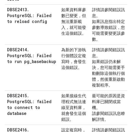
DBSE2413.
如果資料庫參
詳情請參閱錯誤訊
PostgreSQL: Failed
數已變更，但
息。
to reload config
無法重新載
如果訊息指出特定
入，就可能發
參數導致錯誤，您
生這個錯誤。
可能需要變更該參
數。
DBSE2414.
為新的下游執
詳情請參閱錯誤訊
PostgreSQL: Failed
行個體設定複
息。
to run pg_basebackup
寫時，會發生
如果錯誤仍未解
這個錯誤。
決，您可能需要手
動刪除這個執行個
體，然後重新啟動
複製程序。
DBSE2415.
如果接線生代
最可能的原因是資
PostgreSQL: failed
理程式無法連
料庫已關閉或當
to connect to
線至資料庫，
機。
database
就會發生這個
請參閱錯誤訊息瞭
錯誤。
解詳情。
DBSE2416.
設定複寫時，
詳情請參閱錯誤訊