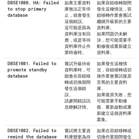
DBSE1080. HA: Failed
如果主要資料
如果容錯移轉期間
to stop primary
庫無法正常停
發生這種情況，容
database
止，就會發生
錯移轉作業會嘗試
這個錯誤。
繼續升級新的主要
這可能是因為
資料庫。
資料庫沒有回
如果問題仍未解
應，或是等待
決，您可能需要手
資料庫停止作
動修復或重新建立
業時逾時。
資料庫。
DBSE1081. Failed to
嘗試升級待命
如果發生這種情
promote standby
資料庫時，可
況，容錯移轉或切
database
能會在容錯移
換作業會嘗試復原
轉或切換期間
至舊的主要資料
發生這個錯
庫。
誤。
如果復原失敗，您
請參閱錯誤訊
可能需要手動修
息瞭解詳情。
復、重新啟動或重
新建立這個資料庫
叢集。
DBSE1082. Failed to
嘗試將主要資
如果在容錯移轉或
rewind the database
料庫變更為待
切換作業期間發生