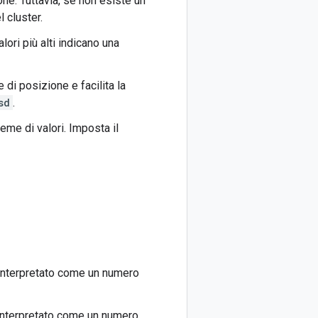
one. Tuttavia, se non esiste un
 cluster.
alori più alti indicano una
e di posizione e facilita la
sd
.
eme di valori. Imposta il
e interpretato come un numero
e interpretato come un numero