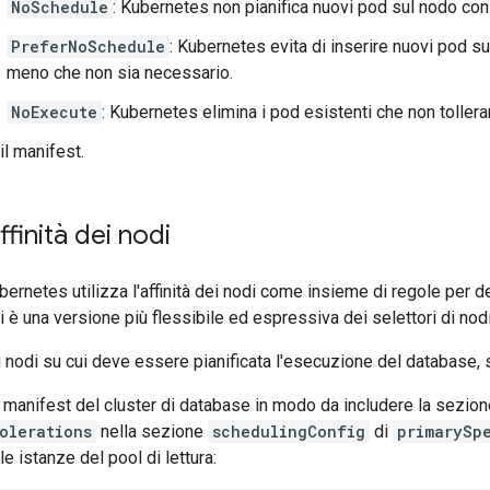
NoSchedule
: Kubernetes non pianifica nuovi pod sul nodo con 
PreferNoSchedule
: Kubernetes evita di inserire nuovi pod su
meno che non sia necessario.
NoExecute
: Kubernetes elimina i pod esistenti che non tolleran
il manifest.
affinità dei nodi
ernetes utilizza l'affinità dei nodi come insieme di regole per d
di è una versione più flessibile ed espressiva dei selettori di nodi
i nodi su cui deve essere pianificata l'esecuzione del database,
l manifest del cluster di database in modo da includere la sezio
olerations
nella sezione
schedulingConfig
di
primarySp
le istanze del pool di lettura: