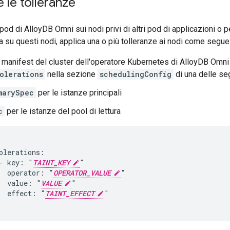
e le tolleranze
 pod di AlloyDB Omni sui nodi privi di altri pod di applicazioni o 
ta su questi nodi, applica una o più tolleranze ai nodi come segue
l manifest del cluster dell'operatore Kubernetes di AlloyDB Omni
olerations
nella sezione
schedulingConfig
di una delle se
marySpec
per le istanze principali
c
per le istanze del pool di lettura
olerations:

- key: "
TAINT_KEY
"

  operator: "
OPERATOR_VALUE
"

  value: "
VALUE
"

  effect: "
TAINT_EFFECT
"
