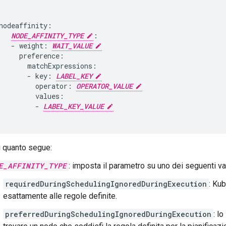
nodeaffinity:

NODE_AFFINITY_TYPE
:

   - weight: 
WAIT_VALUE
     preference:

       matchExpressions:

       - key: 
LABEL_KEY
         operator: 
OPERATOR_VALUE
         values:

         - 
LABEL_KEY_VALUE
i quanto segue:
E_AFFINITY_TYPE
: imposta il parametro su uno dei seguenti val
requiredDuringSchedulingIgnoredDuringExecution
: Kub
esattamente alle regole definite.
preferredDuringSchedulingIgnoredDuringExecution
: l