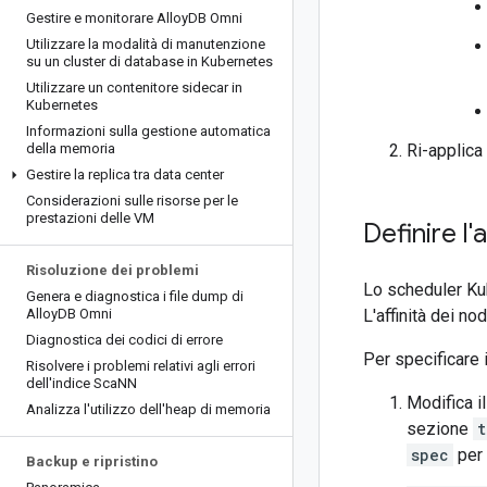
Gestire e monitorare Alloy
DB Omni
Utilizzare la modalità di manutenzione
su un cluster di database in Kubernetes
Utilizzare un contenitore sidecar in
Kubernetes
Informazioni sulla gestione automatica
della memoria
Ri-applica 
Gestire la replica tra data center
Considerazioni sulle risorse per le
prestazioni delle VM
Definire l'
Risoluzione dei problemi
Lo scheduler Kub
Genera e diagnostica i file dump di
Alloy
DB Omni
L'affinità dei no
Diagnostica dei codici di errore
Per specificare 
Risolvere i problemi relativi agli errori
dell'indice Sca
NN
Modifica i
Analizza l'utilizzo dell'heap di memoria
sezione
t
spec
per 
Backup e ripristino