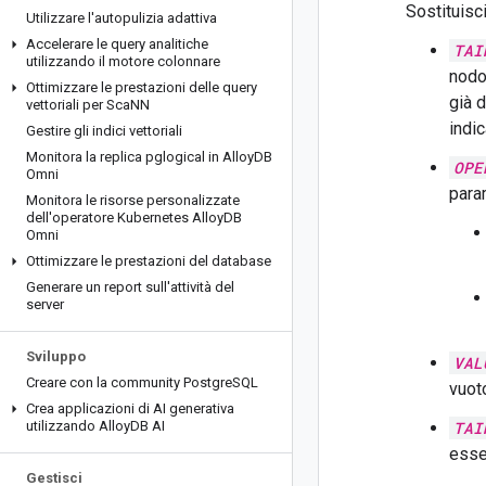
Sostituisc
Utilizzare l'autopulizia adattiva
Accelerare le query analitiche
TAI
utilizzando il motore colonnare
nodo 
Ottimizzare le prestazioni delle query
già 
vettoriali per Sca
NN
indic
Gestire gli indici vettoriali
Monitora la replica pglogical in Alloy
DB
OPE
Omni
para
Monitora le risorse personalizzate
dell'operatore Kubernetes Alloy
DB
Omni
Ottimizzare le prestazioni del database
Generare un report sull'attività del
server
Sviluppo
VAL
Creare con la community Postgre
SQL
vuot
Crea applicazioni di AI generativa
utilizzando Alloy
DB AI
TAI
esser
Gestisci