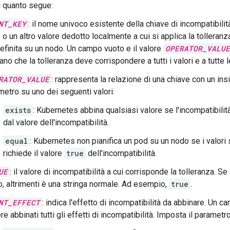
i quanto segue:
NT_KEY
: il nome univoco esistente della chiave di incompatibili
o un altro valore dedotto localmente a cui si applica la tolleranza
definita su un nodo. Un campo vuoto e il valore
OPERATOR_VALUE
ano che la tolleranza deve corrispondere a tutti i valori e a tutte l
RATOR_VALUE
: rappresenta la relazione di una chiave con un insi
metro su uno dei seguenti valori:
exists
: Kubernetes abbina qualsiasi valore se l'incompatibili
dal valore dell'incompatibilità.
equal
: Kubernetes non pianifica un pod su un nodo se i valori 
richiede il valore
true
dell'incompatibilità.
UE
: il valore di incompatibilità a cui corrisponde la tolleranza. Se 
o, altrimenti è una stringa normale. Ad esempio,
true
.
NT_EFFECT
: indica l'effetto di incompatibilità da abbinare. Un
e abbinati tutti gli effetti di incompatibilità. Imposta il parametr