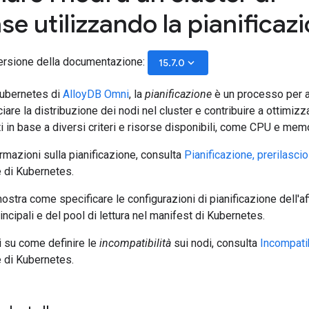
e utilizzando la pianificaz
ersione della documentazione:
keyboard_arrow_down
15.7.0
Kubernetes di
AlloyDB Omni
, la
pianificazione
è un processo per a
ciare la distribuzione dei nodi nel cluster e contribuire a ottimizz
 in base a diversi criteri e risorse disponibili, come CPU e memo
ormazioni sulla pianificazione, consulta
Pianificazione, prerilasci
 di Kubernetes.
stra come specificare le configurazioni di pianificazione dell'aff
incipali e del pool di lettura nel manifest di Kubernetes.
i su come definire le
incompatibilità
sui nodi, consulta
Incompatib
 di Kubernetes.