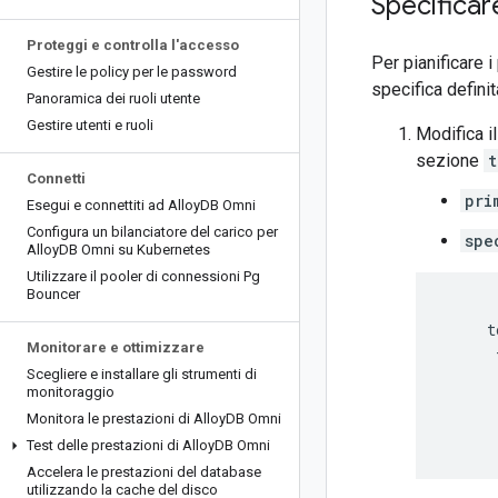
Specificar
Proteggi e controlla l'accesso
Per pianificare i
Gestire le policy per le password
specifica defini
Panoramica dei ruoli utente
Gestire utenti e ruoli
Modifica i
sezione
t
Connetti
pri
Esegui e connettiti ad Alloy
DB Omni
Configura un bilanciatore del carico per
spe
Alloy
DB Omni su Kubernetes
Utilizzare il pooler di connessioni Pg
Bouncer
     t
Monitorare e ottimizzare
      
      
Scegliere e installare gli strumenti di
monitoraggio
      
      
Monitora le prestazioni di Alloy
DB Omni
Test delle prestazioni di Alloy
DB Omni
Accelera le prestazioni del database
utilizzando la cache del disco