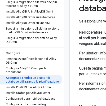
Esegui la migrazione alla versione più
databas
recente di Alloy
DB Omni
Installa Alloy
DB AI in Alloy
DB Omni
Installa Alloy
DB Omni su Kubernetes
Seleziona una v
Installa Alloy
DB Omni su una VM
Esegui la migrazione all'ultima versione
Nell'operatore 
di Alloy
DB Omni su Kubernetes
ai nodi per bilan
Esegui la migrazione dei dati ad Alloy
DB Omni
vengono abbinati
Per ulteriori inf
Configura
documentazione
Personalizzare l'installazione di Alloy
DB Omni
Questa pagina mo
Configura Alloy
DB Omni per la
produzione
per le istanze pr
Assegnare i nodi a un cluster di
database utilizzando la pianificazione
Per informazion
Installa Post
GIS per Alloy
DB Omni
documentazione
Installa Orafce per Alloy
DB Omni
Configurare i parametri del database
Configura la rotazione dei log