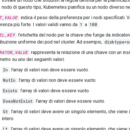
trovare un nodo che soddisfi la regola definita per la pianificazi
nodo di questo tipo, Kubernetes pianifica su un nodo diverso nel
T_VALUE
: indica il peso della preferenza per i nodi specificati. V
renza più forte. I valori validi vanno da
1
a
100
.
EL_KEY
: l'etichetta del nodo per la chiave che funge da indicator
ribuzione uniforme dei pod nel cluster. Ad esempio,
disktype=s
RATOR_VALUE
: rappresenta la relazione di una chiave con un insi
metro su uno dei seguenti valori:
In
: l'array di valori non deve essere vuoto.
NotIn
: l'array di valori non deve essere vuoto.
Exists
: l'array di valori deve essere vuoto.
DoesNotExist
: l'array di valori deve essere vuoto.
Gt
: l'array di valori deve avere un singolo elemento, che vien
intero.
Lt
: l'array di valori deve avere un singolo elemento, che vien