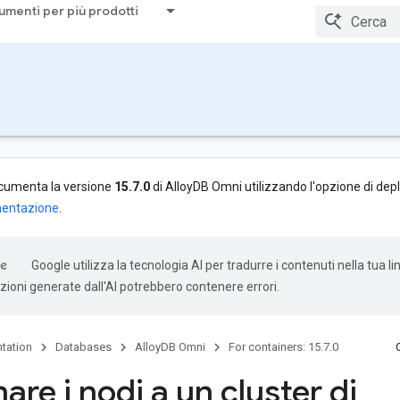
umenti per più prodotti
cumenta la versione
15.7.0
di AlloyDB Omni utilizzando l'opzione di de
mentazione
.
Google utilizza la tecnologia AI per tradurre i contenuti nella tua l
uzioni generate dall'AI potrebbero contenere errori.
tation
Databases
AlloyDB Omni
For containers: 15.7.0
re i nodi a un cluster di