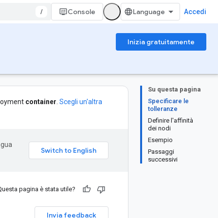
/
Console
Accedi
Inizia gratuitamente
Su questa pagina
Specificare le
ployment
container
.
Scegli un'altra
tolleranze
Definire l'affinità
dei nodi
Esempio
ingua
Passaggi
successivi
Questa pagina è stata utile?
Invia feedback