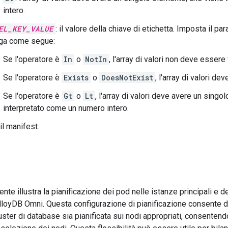
intero.
EL_KEY_VALUE
: il valore della chiave di etichetta. Imposta il pa
nga come segue:
Se l'operatore è
In
o
NotIn
, l'array di valori non deve essere
Se l'operatore è
Exists
o
DoesNotExist
, l'array di valori de
Se l'operatore è
Gt
o
Lt
, l'array di valori deve avere un sing
interpretato come un numero intero.
il manifest.
e illustra la pianificazione dei pod nelle istanze principali e de
loyDB Omni. Questa configurazione di pianificazione consente di 
luster di database sia pianificata sui nodi appropriati, consenten