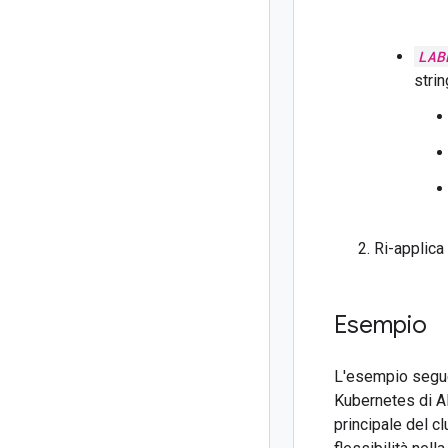
LAB
stri
Ri-applica 
Esempio
L'esempio seguent
Kubernetes di Al
principale del c