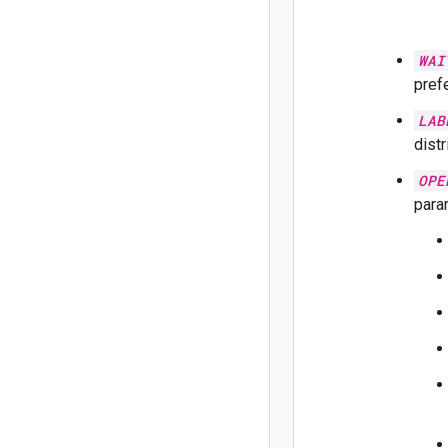
WAI
prefe
LAB
dist
OPE
para