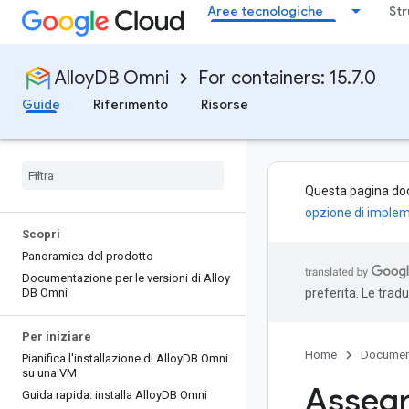
Aree tecnologiche
Str
AlloyDB Omni
For containers: 15.7.0
Guide
Riferimento
Risorse
Questa pagina do
opzione di imple
Scopri
Panoramica del prodotto
Documentazione per le versioni di Alloy
DB Omni
preferita. Le trad
Per iniziare
Home
Documen
Pianifica l'installazione di Alloy
DB Omni
su una VM
Assegna
Guida rapida: installa Alloy
DB Omni