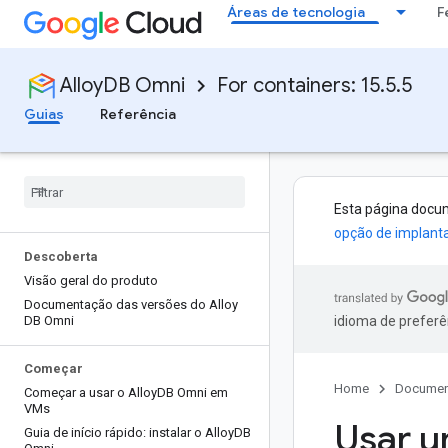
Áreas de tecnologia
F
AlloyDB Omni
For containers: 15.5.5
Guias
Referência
Esta página docu
opção de implant
Descoberta
Visão geral do produto
Documentação das versões do Alloy
DB Omni
idioma de preferê
Começar
Home
Documen
Começar a usar o Alloy
DB Omni em
VMs
Usar u
Guia de início rápido: instalar o Alloy
DB