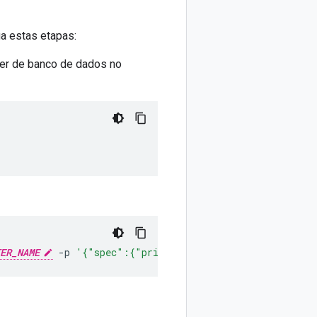
ga estas etapas:
er de banco de dados no
ER_NAME
-p
'{"spec":{"primarySpec":{"sidecarRef":{"