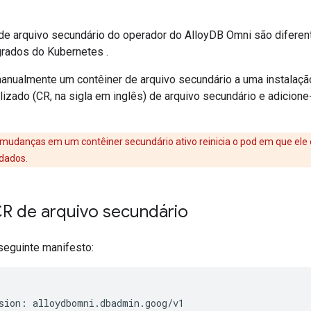
de arquivo secundário do operador do AlloyDB Omni são diferen
egrados do Kubernetes
.
manualmente um contêiner de arquivo secundário a uma instalaçã
izado (CR, na sigla em inglês) de arquivo secundário e adicione
 mudanças em um contêiner secundário ativo reinicia o pod em que ele 
 dados.
CR de arquivo secundário
seguinte manifesto:
sion: alloydbomni.dbadmin.goog/v1
