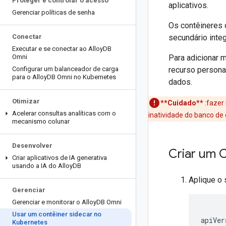
Proteger e controlar o acesso
aplicativos.
Gerenciar políticas de senha
Os contêineres 
Conectar
secundário int
Executar e se conectar ao Alloy
DB
Omni
Para adicionar 
Configurar um balanceador de carga
recurso personal
para o Alloy
DB Omni no Kubernetes
dados.
Otimizar
**Cuidado**
:fazer
Acelerar consultas analíticas com o
inatividade do banco de
mecanismo colunar
Desenvolver
Criar um 
Criar aplicativos de IA generativa
usando a IA do Alloy
DB
Aplique o 
Gerenciar
Gerenciar e monitorar o Alloy
DB Omni
Usar um contêiner sidecar no
apiVer
Kubernetes