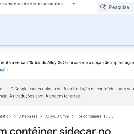
erramentas de vários produtos
menta a versão
15.5.5
do AlloyDB Omni usando a opção de implantaçã
ação
.
O Google usa tecnologia de IA na tradução de conteúdos para seu
ncia. As traduções com IA podem ter erros.
tation
Databases
AlloyDB Omni
For containers: 15.5.5
m contêiner sidecar no