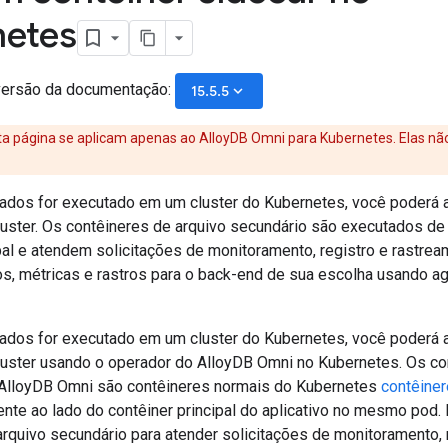
netes
versão da documentação:
keyboard_arrow_down
15.5.5
a página se aplicam apenas ao AlloyDB Omni para Kubernetes. Elas nã
ados for executado em um cluster do Kubernetes, você poderá 
uster. Os contêineres de arquivo secundário são executados de
pal e atendem solicitações de monitoramento, registro e rastrea
ros, métricas e rastros para o back-end de sua escolha usando a
ados for executado em um cluster do Kubernetes, você poderá a
luster usando o operador do AlloyDB Omni no Kubernetes. Os co
 AlloyDB Omni são contêineres normais do Kubernetes
contêine
nte ao lado do contêiner principal do aplicativo no mesmo pod.
arquivo secundário para atender solicitações de monitoramento, 