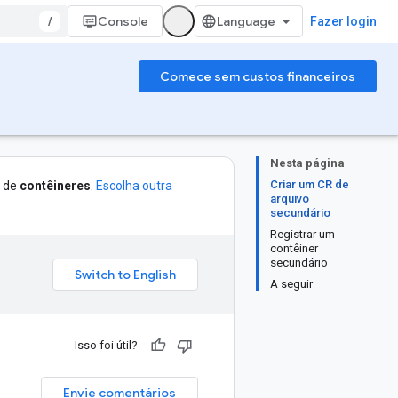
/
Console
Fazer login
Comece sem custos financeiros
Nesta página
Criar um CR de
o de
contêineres
.
Escolha outra
arquivo
secundário
Registrar um
contêiner
secundário
A seguir
Isso foi útil?
Envie comentários