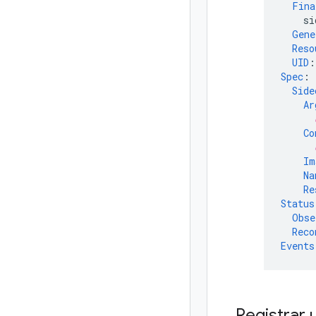
Fina
si
Gene
Reso
UID
:
Spec
:
Side
Ar
Co
Im
Na
Re
Status
Obse
Reco
Events
Registrar