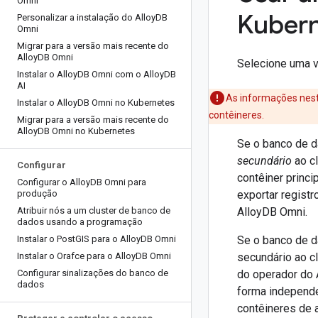
Omni
Kuber
Personalizar a instalação do Alloy
DB
Omni
Migrar para a versão mais recente do
Alloy
DB Omni
Selecione uma 
Instalar o Alloy
DB Omni com o Alloy
DB
AI
As informações nest
Instalar o Alloy
DB Omni no Kubernetes
contêineres.
Migrar para a versão mais recente do
Alloy
DB Omni no Kubernetes
Se o banco de d
secundário
ao cl
Configurar
contêiner princi
Configurar o Alloy
DB Omni para
produção
exportar regist
Atribuir nós a um cluster de banco de
AlloyDB Omni.
dados usando a programação
Instalar o Post
GIS para o Alloy
DB Omni
Se o banco de d
Instalar o Orafce para o Alloy
DB Omni
secundário ao c
Configurar sinalizações do banco de
do operador do
dados
forma independe
contêineres de 