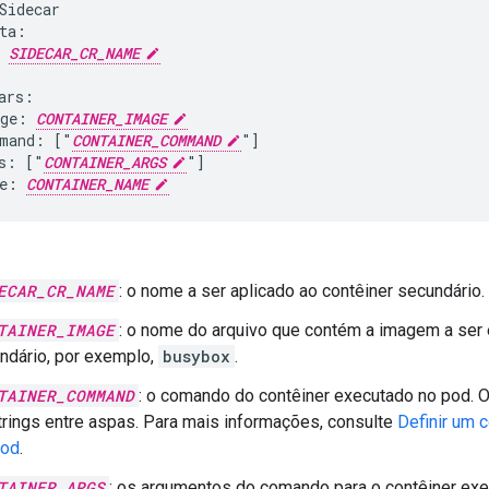
Sidecar

ta:

 
SIDECAR_CR_NAME
ars:

ge: 
CONTAINER_IMAGE
mand: ["
CONTAINER_COMMAND
"]

s: ["
CONTAINER_ARGS
"]

e: 
CONTAINER_NAME
ECAR_CR_NAME
: o nome a ser aplicado ao contêiner secundário.
TAINER_IMAGE
: o nome do arquivo que contém a imagem a ser 
ndário, por exemplo,
busybox
.
TAINER_COMMAND
: o comando do contêiner executado no pod. 
trings entre aspas. Para mais informações, consulte
Definir um 
pod
.
TAINER_ARGS
: os argumentos do comando para o contêiner exe