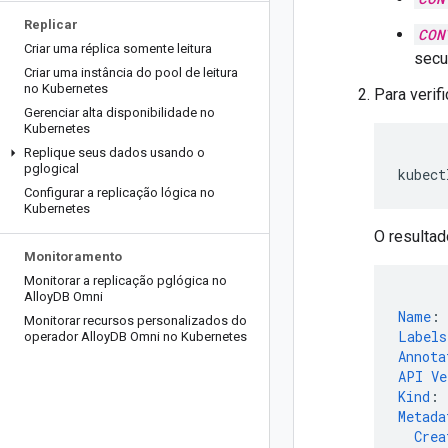
Replicar
CON
Criar uma réplica somente leitura
secu
Criar uma instância do pool de leitura
no Kubernetes
Para verif
Gerenciar alta disponibilidade no
Kubernetes
Replique seus dados usando o
pglogical
kubect
Configurar a replicação lógica no
Kubernetes
O resultad
Monitoramento
Monitorar a replicação pglógica no
Alloy
DB Omni
Name
:
Monitorar recursos personalizados do
Labels
operador Alloy
DB Omni no Kubernetes
Annota
API Ve
Kind
:
Metada
Crea