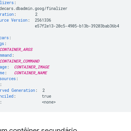
lizers
:
decars.dbadmin.goog/finalizer
ration
:
2
urce Version
:
2561336
e57f2e13-20c5-4905-b13b-39203bab36b4
cars
:
gs
:
CONTAINER_ARGS
mmand
:
CONTAINER_COMMAND
age
:
CONTAINER_IMAGE
me
:
CONTAINER_NAME
sources
:
:
rved Generation
:
2
nciled
:
true
:
<
none
 um contêiner secundário