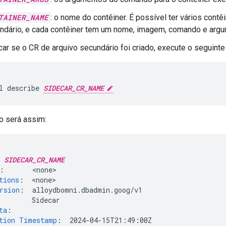
TAINER_NAME
: o nome do contêiner. É possível ter vários con
ndário, e cada contêiner tem um nome, imagem, comando e argu
icar se o CR de arquivo secundário foi criado, execute o seguint
l describe 
SIDECAR_CR_NAME
o será assim:
SIDECAR_CR_NAME
:
<
none
tions
:
<
none
rsion
:
alloydbomni.dbadmin.goog/v1
Sidecar
ta
:
tion Timestamp
:
2024-04-15T21:49:00Z