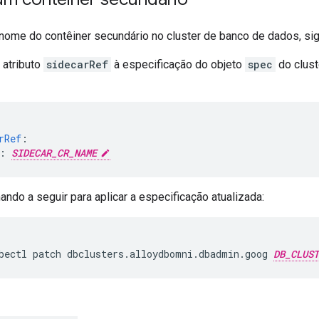
o nome do contêiner secundário no cluster de banco de dados, si
 atributo
sidecarRef
à especificação do objeto
spec
do clust
rRef
:
:
SIDECAR_CR_NAME
ndo a seguir para aplicar a especificação atualizada:
bectl
patch
dbclusters.alloydbomni.dbadmin.goog
DB_CLUST