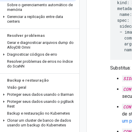
kind: 
Sobre o gerenciamento automático de
metada
memória
 name:
Gerenciar a replicação entre data
spec:

centers
 sidec
 — ima
Resolver problemas
   com
Gerar e diagnosticar arquivos dump do
   arg
Alloy
DB Omni
   nam
Diagnosticar códigos de erro
Resolver problemas de erros no índice
do Sca
NN
Substitua:
SID
Backup e restauração
Visão geral
CON
Proteger seus dados usando o Barman
secu
Proteger seus dados usando o pg
Back
Rest
CON
Backup e restauração no Kubernetes
de s
Clonar um cluster de banco de dados
um 
usando um backup do Kubernetes
CON