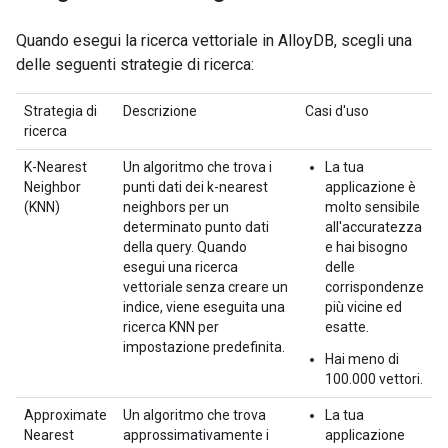
Quando esegui la ricerca vettoriale in AlloyDB, scegli una
delle seguenti strategie di ricerca:
Strategia di
Descrizione
Casi d'uso
ricerca
K-Nearest
Un algoritmo che trova i
La tua
Neighbor
punti dati dei k-nearest
applicazione è
(KNN)
neighbors per un
molto sensibile
determinato punto dati
all'accuratezza
della query. Quando
e hai bisogno
esegui una ricerca
delle
vettoriale senza creare un
corrispondenze
indice, viene eseguita una
più vicine ed
ricerca KNN per
esatte.
impostazione predefinita.
Hai meno di
100.000 vettori.
Approximate
Un algoritmo che trova
La tua
Nearest
approssimativamente i
applicazione