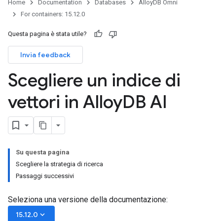
Home
Documentation
Databases
AlloyDB Omni
For containers: 15.12.0
Questa pagina è stata utile?
Invia feedback
Scegliere un indice di
vettori in Alloy
DB AI
Su questa pagina
Scegliere la strategia di ricerca
Passaggi successivi
Seleziona una versione della documentazione:
keyboard_arrow_down
15.12.0