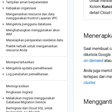
Untuk meliha
Tampilan aman berparameter
Kolom
Kunci
Kebijakan organisasi
detail Cloud
Mengamankan resource dan data
menggunakan Kontrol Layanan VPC
Mengelola pengguna database
Menghubungkan menggunakan akun
Menerapk
IAM
Menerapkan persyaratan residensi data
Praktik terbaik untuk mengamankan
Saat membuat ca
resource Anda
dikelola Google
on-demand
ata
Mempertahankan
Mengelola update pemeliharaan
Anda juga memil
Log perubahan pemeliharaan
terlepas dari m
cluster
.
Memigrasikan
Ringkasan migrasi
Melakukan migrasi menggunakan
Mengganti
Database Migration Service
Bermigrasi dari Cloud SQL untuk