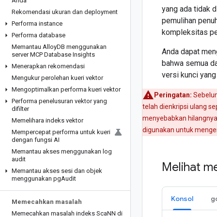
Anda
yang ada tidak 
Rekomendasi ukuran dan deployment
pemulihan penuh
Performa instance
kompleksitas pe
Performa database
Memantau Alloy
DB menggunakan
Anda dapat men
server MCP Database Insights
bahwa semua dat
Menerapkan rekomendasi
versi kunci yang 
Mengukur perolehan kueri vektor
Mengoptimalkan performa kueri vektor
Peringatan:
Sebelum
Performa penelusuran vektor yang
telah dienkripsi ulang 
difilter
menyebabkan hilangnya d
Memelihara indeks vektor
digunakan untuk mengenk
Mempercepat performa untuk kueri
dengan fungsi AI
Memantau akses menggunakan log
audit
Melihat m
Memantau akses sesi dan objek
menggunakan pg
Audit
Konsol
g
Memecahkan masalah
Memecahkan masalah indeks Sca
NN di