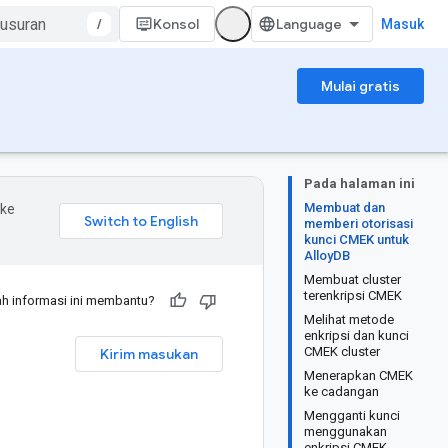
/
Konsol
Masuk
Mulai gratis
Pada halaman ini
Membuat dan
 ke
memberi otorisasi
kunci CMEK untuk
AlloyDB
Membuat cluster
terenkripsi CMEK
h informasi ini membantu?
Melihat metode
i
enkripsi dan kunci
CMEK cluster
Kirim masukan
Menerapkan CMEK
ke cadangan
Mengganti kunci
menggunakan
enkripsi CMEK