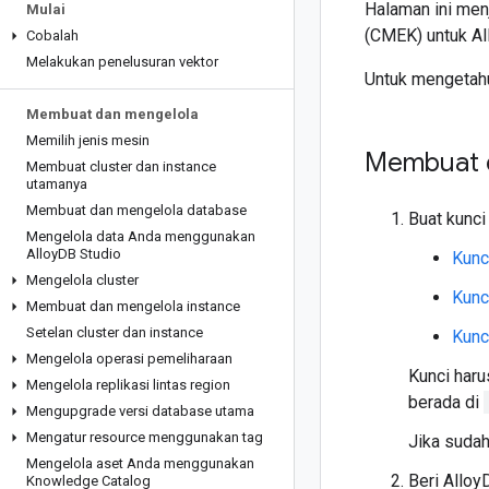
Halaman ini men
Mulai
(CMEK) untuk A
Cobalah
Melakukan penelusuran vektor
Untuk mengetahu
Membuat dan mengelola
Memilih jenis mesin
Membuat d
Membuat cluster dan instance
utamanya
Membuat dan mengelola database
Buat kunci
Mengelola data Anda menggunakan
Alloy
DB Studio
Kunc
Mengelola cluster
Kunc
Membuat dan mengelola instance
Setelan cluster dan instance
Kunc
Mengelola operasi pemeliharaan
Kunci haru
Mengelola replikasi lintas region
berada di
Mengupgrade versi database utama
Mengatur resource menggunakan tag
Jika sudah
Mengelola aset Anda menggunakan
Beri Alloy
Knowledge Catalog