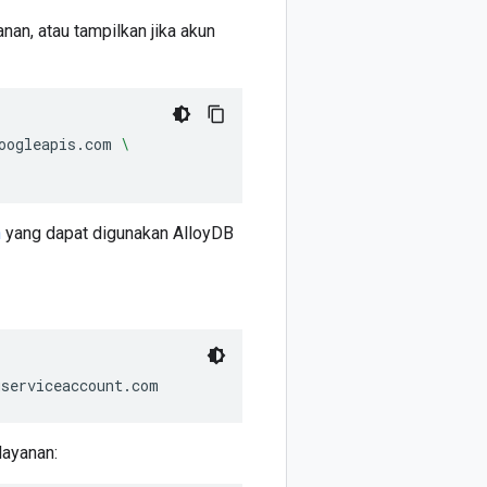
an, atau tampilkan jika akun
oogleapis.com
\
n
yang dapat digunakan AlloyDB
layanan: