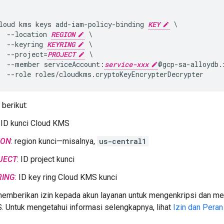
loud kms keys add-iam-policy-binding 
KEY
 \
--location 
REGION
 \
--keyring 
KEYRING
 \
--project=
PROJECT
 \
--member serviceAccount:
service-xxx
@gcp-sa-alloydb.
--role roles/cloudkms.cryptoKeyEncrypterDecrypter
 berikut:
: ID kunci Cloud KMS
ION
: region kunci—misalnya,
us-central1
JECT
: ID project kunci
RING
: ID key ring Cloud KMS kunci
 memberikan izin kepada akun layanan untuk mengenkripsi dan m
 Untuk mengetahui informasi selengkapnya, lihat
Izin dan Pera