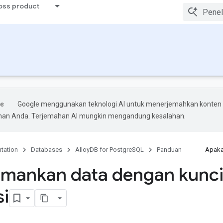
ross product
Google menggunakan teknologi AI untuk menerjemahkan konten
ihan Anda. Terjemahan AI mungkin mengandung kesalahan.
tation
Databases
AlloyDB for PostgreSQL
Panduan
Apaka
mankan data dengan kunc
si