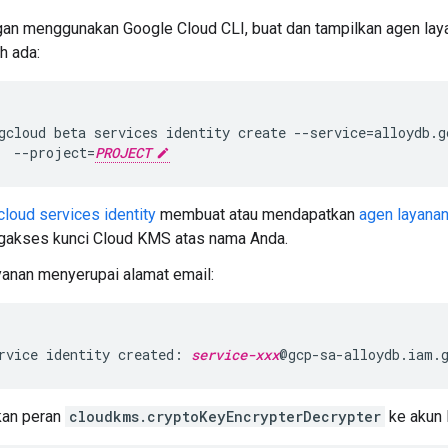
an menggunakan Google Cloud CLI, buat dan tampilkan agen layan
h ada:
gcloud
beta
services
identity
create
--service
=
alloydb.g
--project
=
PROJECT
cloud services identity
membuat atau mendapatkan
agen layana
gakses kunci Cloud KMS atas nama Anda.
yanan menyerupai alamat email:
rvice identity created: 
service-xxx
kan peran
cloudkms.cryptoKeyEncrypterDecrypter
ke akun 