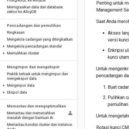
Postgre
SQL ke Alloy
DB
Penting untuk m
Memigrasikan data dari database
Management Serv
vektor ke Alloy
DB
Saat Anda merota
Pencadangan dan pemulihan
Ringkasan
Akses lang
Mengelola cadangan yang ditingkatkan
versi kunc
Mengelola pencadangan standar
Enkripsi u
Memulihkan cluster
kunci utam
Mengimpor dan mengekspor
Untuk mengenkri
Praktik terbaik untuk mengimpor dan
pencadangan da
mengekspor data
Mengimpor data
Buat cadan
Ekspor data
Pulihkan 
pemulihan.
Memantau dan mengoptimalkan
Memantau dan memecahkan
Untuk mengetahu
masalah dengan bantuan AI
Memantau kondisi cluster dan instance
Rotasi kunci CM