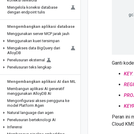
koneksi terkelola
Mengelola koneksi database
dengan endpoint tulis
gc
Mengembangkan aplikasi database
Menggunakan server MCP jarak jauh
Menggunakan kueri tersimpan
Mengakses data Big
Query dari
Alloy
DB
Penelusuran eksternal
Ganti kode
Penelusuran teks lengkap
KEY
Mengembangkan aplikasi AI dan ML
REG
Membangun aplikasi AI generatif
menggunakan Alloy
DB AI
PRO
Mengonfigurasi akses pengguna ke
model Platform Agen
KEY
Natural language dan agen
Peran ini
Penelusuran berteknologi AI
Cloud KMS.
Inferensi