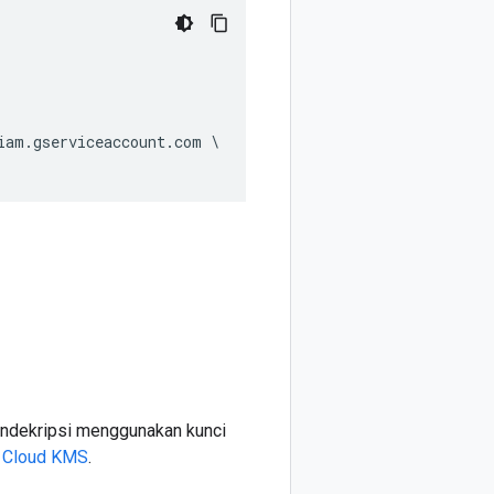
iam.gserviceaccount.com \
endekripsi menggunakan kunci
n Cloud KMS
.