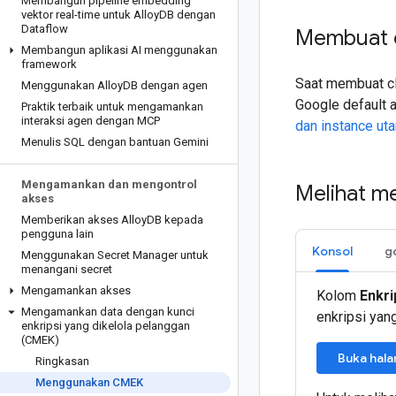
Membangun pipeline embedding
vektor real-time untuk Alloy
DB dengan
Dataflow
Membuat c
Membangun aplikasi AI menggunakan
framework
Saat membuat cl
Menggunakan Alloy
DB dengan agen
Google default 
Praktik terbaik untuk mengamankan
interaksi agen dengan MCP
dan instance ut
Menulis SQL dengan bantuan Gemini
Mengamankan dan mengontrol
Melihat m
akses
Memberikan akses Alloy
DB kepada
pengguna lain
Konsol
g
Menggunakan Secret Manager untuk
menangani secret
Mengamankan akses
Kolom
Enkri
Mengamankan data dengan kunci
enkripsi yan
enkripsi yang dikelola pelanggan
(CMEK)
Buka hala
Ringkasan
Menggunakan CMEK