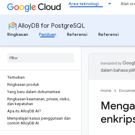
Area teknologi
Alat c
AlloyDB for PostgreSQL
Ringkasan
Panduan
Referensi
Referensi
dalam bahasa pil
Temukan
Ringkasan produk
Home
Documen
Yang baru dalam dokumentasi
Ringkasan keamanan
,
privasi
,
risiko
,
Menga
dan kepatuhan
Apa itu Alloy
DB AI?
enkrip
Mempelajari kasus penggunaan dan
contoh Alloy
DB AI