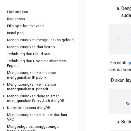
Deng
Hubungkan
suda
Ringkasan
Pilih opsi konektivitas
Instal psql
Menghubungkan menggunakan gcloud
Menghubungkan dari laptop
Terhubung dari Cloud Run
Terhubung dari Google Kubernetes
Perintah
g
Engine
untuk men
Menghubungkan ke instance
menggunakan IP publik
ID akun la
Menghubungkan ke instance
menggunakan IP pribadi
Menghubungkan dengan aman
menggunakan Proxy Auth Alloy
DB
    Se
Konektor bahasa Alloy
DB
Menghubungkan ke cluster dari luar
VPC
Beri
Mengonfigurasi penggabungan