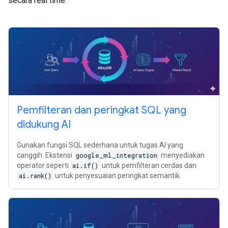
secara real time.
Pemfilteran dan peringkat SQL yang
didukung AI
Gunakan fungsi SQL sederhana untuk tugas AI yang
canggih. Ekstensi
google_ml_integration
menyediakan
operator seperti
ai.if()
untuk pemfilteran cerdas dan
ai.rank()
untuk penyesuaian peringkat semantik.