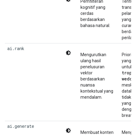
Pemfilteran
Tentuk
kognitif yang
transak
cerdas
pelang
berdasarkan
yang t
bahasa natural.
curang
berdas
perilak
ai.rank
Mengurutkan
Priorit
ulang hasil
yang b
penelusuran
untuk 
tropi
vektor
weddi
berdasarkan
nuansa
meskip
kontekstual yang
databa
mendalam.
tidak t
yang d
dengan
breatha
ai.generate
Membuat konten
Mengon