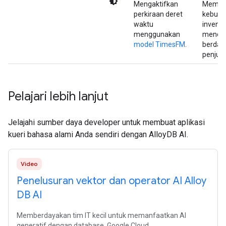
Mengaktifkan
Mempre
perkiraan deret
kebutu
waktu
inventa
menggunakan
menda
model TimesFM
.
berdas
penjual
Pelajari lebih lanjut
Jelajahi sumber daya developer untuk membuat aplikasi
kueri bahasa alami Anda sendiri dengan AlloyDB AI.
Video
Penelusuran vektor dan operator AI Alloy
DB AI
Memberdayakan tim IT kecil untuk memanfaatkan AI
generatif dengan database. Google Cloud