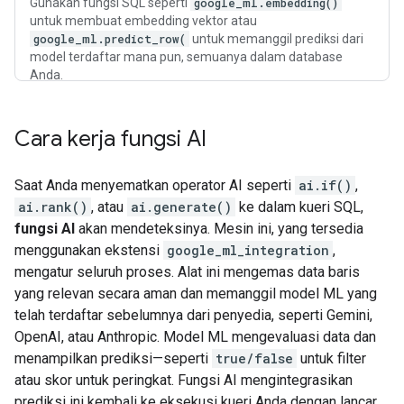
Gunakan fungsi SQL seperti
google_ml.embedding()
untuk membuat embedding vektor atau
google_ml.predict_row(
untuk memanggil prediksi dari
model terdaftar mana pun, semuanya dalam database
Anda.
Cara kerja fungsi AI
Saat Anda menyematkan operator AI seperti
ai.if()
,
ai.rank()
, atau
ai.generate()
ke dalam kueri SQL,
fungsi AI
akan mendeteksinya. Mesin ini, yang tersedia
menggunakan ekstensi
google_ml_integration
,
mengatur seluruh proses. Alat ini mengemas data baris
yang relevan secara aman dan memanggil model ML yang
telah terdaftar sebelumnya dari penyedia, seperti Gemini,
OpenAI, atau Anthropic. Model ML mengevaluasi data dan
menampilkan prediksi—seperti
true/false
untuk filter
atau skor untuk peringkat. Fungsi AI mengintegrasikan
prediksi ini kembali ke eksekusi kueri Anda dengan lancar,