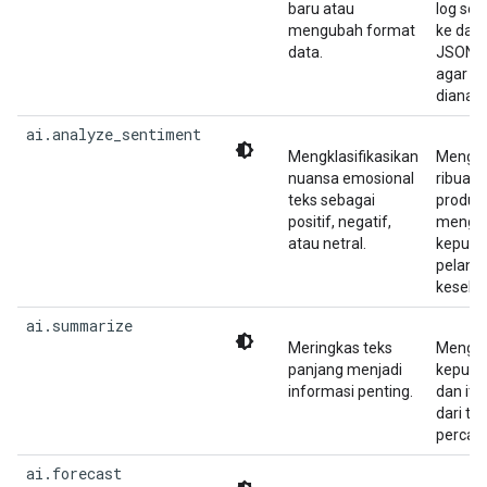
baru atau
log se
mengubah format
ke dal
data.
JSON te
agar l
dianalis
ai.analyze_sentiment
Mengklasifikasikan
Mengkla
nuansa emosional
ribuan 
teks sebagai
produk
positif, negatif,
mengu
atau netral.
kepuas
pelang
keselu
ai.summarize
Meringkas teks
Mengek
panjang menjadi
keputu
informasi penting.
dan ite
dari tr
percak
ai.forecast