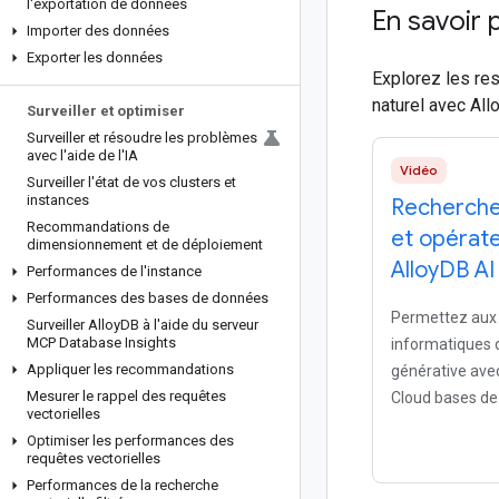
l'exportation de données
En savoir 
Importer des données
Exporter les données
Explorez les re
naturel avec All
Surveiller et optimiser
Surveiller et résoudre les problèmes
avec l'aide de l'IA
Vidéo
Surveiller l'état de vos clusters et
instances
Recherche 
Recommandations de
et opérate
dimensionnement et de déploiement
Alloy
DB AI
Performances de l'instance
Performances des bases de données
Permettez aux 
Surveiller Alloy
DB à l'aide du serveur
MCP Database Insights
informatiques d'
Appliquer les recommandations
générative ave
Mesurer le rappel des requêtes
Cloud bases de
vectorielles
Optimiser les performances des
requêtes vectorielles
Performances de la recherche