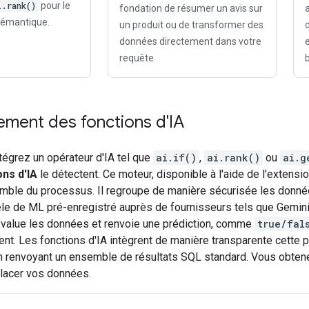
i.rank()
pour le
fondation de résumer un avis sur
sémantique.
un produit ou de transformer des
données directement dans votre
requête.
ement des fonctions d'IA
tégrez un opérateur d'IA tel que
ai.if()
,
ai.rank()
ou
ai.g
ons d'IA
le détectent. Ce moteur, disponible à l'aide de l'extensi
emble du processus. Il regroupe de manière sécurisée les donnée
le de ML pré-enregistré auprès de fournisseurs tels que Gemini
alue les données et renvoie une prédiction, comme
true/fal
nt. Les fonctions d'IA intègrent de manière transparente cette p
en renvoyant un ensemble de résultats SQL standard. Vous obtene
lacer vos données.