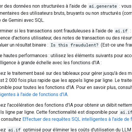
ter des données non structurées à l'aide de
ai.generate
: vous
entaires des utilisateurs bruts, bruyants ou non structurés (com
de de Gemini avec SQL.
rminer si les transactions sont frauduleuses à l'aide de
ai.if
:
ence d'actions utilisateur, des notes de transaction ou des rés
luer un résultat binaire :
Is this fraudulent?
(Est-ce une fra
ce hautes performances : utilisez les éléments suivants pour ac
elligence à grande échelle avec les fonctions d'IA :
isez le traitement basé sur des tableaux pour gérer jusqu'à des m
est 2 000 fois plus rapide que les appels ligne par ligne. Le trai
onible pour toutes les fonctions d'IA. Pour en savoir plus, consu
ligentes à l'aide de fonctions d'IA
.
isez l'accélération des fonctions d'IA pour obtenir un débit nette
ls ligne par ligne. Cette fonctionnalité est disponible pour
ai.i
, consultez
Effectuer des requêtes SQL intelligentes à l'aide de 
isez
ai.if
optimisé pour éliminer les coûts d'utilisation du LLM 