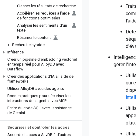
Trai
Classer les résultats de recherche
comm
Accélérer les requêtes à l'aide
de fonctions optimisées
l'ai
Analyser les sentiments d'un
texte
Déte
Résumer le contenu
séqu
Recherche hybride
d'éva
Inférence
Intelligen
Créer un pipeline d'embedding vectoriel
gérer l'int
en temps réel pour Alloy
DB avec
Dataflow
Util
Créer des applications d'IA à l'aide de
frameworks
qui 
Utiliser Alloy
DB avec des agents
disp
Bonnes pratiques pour sécuriser les
intel
interactions des agents avec MCP
Util
Écrire du code SQL avec l'assistance
de Gemini
appe
plus
Sécuriser et contrôler les accès
Util
Accorder l'accès à Ally
DB à d'autres