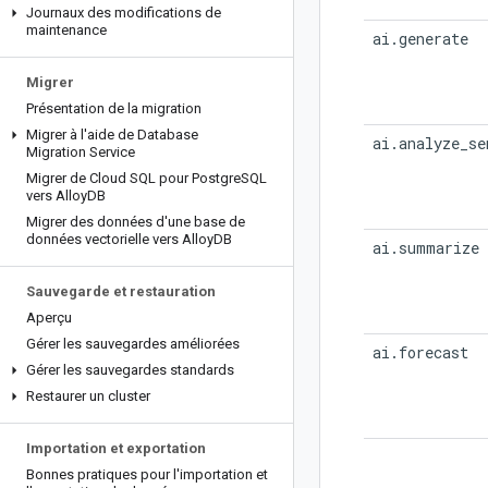
Journaux des modifications de
maintenance
ai.generate
Migrer
Présentation de la migration
Migrer à l'aide de Database
ai.analyze_se
Migration Service
Migrer de Cloud SQL pour Postgre
SQL
vers Alloy
DB
Migrer des données d'une base de
données vectorielle vers Alloy
DB
ai.summarize
Sauvegarde et restauration
Aperçu
Gérer les sauvegardes améliorées
ai.forecast
Gérer les sauvegardes standards
Restaurer un cluster
Importation et exportation
Bonnes pratiques pour l'importation et