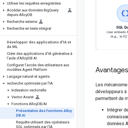
Utiliser les requêtes enregistrées
Accéder aux données Big
Query
depuis Alloy
DB
Recherche externe
Recherche en texte intégral
Développer des applications d'IA et
de ML
Créer des applications d'IA générative à
l'aide d'Alloy
DB AI
Configurer l'accès des utilisateurs aux
Avantages 
modèles Agent Platform
Langage naturel et agents
recherche optimisée par l'IA
Les mécanismes 
Indexation vectorielle
développeurs à c
Vector Assist
permettent de mo
Fonctions Alloy
DB
/
AI
Intégrer d
Présentation des fonctions Alloy
DB AI
connaissa
Requête utilisant des opérateurs
données Al
SQL optimisés par l'IA