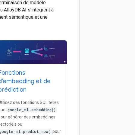
terminaison de modèle
s AlloyDB AI s'intègrent à
ement sémantique et une
Fonctions
d'embedding et de
prédiction
Utilisez des fonctions SQL telles
que
google_ml.embedding()
pour générer des embeddings
vectoriels ou
google_ml.predict_row(
pour