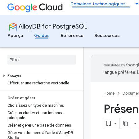
Découvrir
Domaines technologiques
Vue d'ensemble du produit
Nouveautés de la documentation
Présentation de la sécurité, de la
AlloyDB for PostgreSQL
confidentialité, des risques et de la
conformité
Aperçu
Guides
Référence
Ressources
Qu'est-ce qu'AlloyDB AI ?
Explorer les cas d'utilisation et les
exemples d'Alloy
DB
/
AI
Premiers pas
langue préférée. 
Essayer
Effectuer une recherche vectorielle
Home
Documen
Créer et gérer
Présen
Choisissez un type de machine
.
Créer un cluster et son instance
principale
Créer et gérer une base de données
Gérer vos données à l'aide d'Alloy
DB
Studio