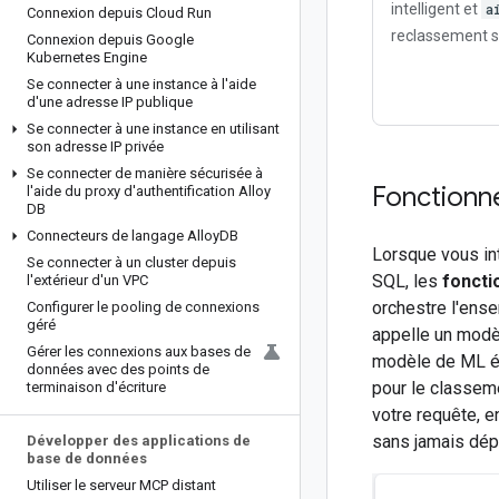
intelligent et
a
Connexion depuis Cloud Run
reclassement 
Connexion depuis Google
Kubernetes Engine
Se connecter à une instance à l'aide
d'une adresse IP publique
Se connecter à une instance en utilisant
son adresse IP privée
Se connecter de manière sécurisée à
Fonctionn
l'aide du proxy d'authentification Alloy
DB
Connecteurs de langage Alloy
DB
Lorsque vous in
Se connecter à un cluster depuis
SQL, les
foncti
l'extérieur d'un VPC
orchestre l'ens
Configurer le pooling de connexions
géré
appelle un modè
Gérer les connexions aux bases de
modèle de ML év
données avec des points de
pour le classeme
terminaison d'écriture
votre requête, 
sans jamais dép
Développer des applications de
base de données
Utiliser le serveur MCP distant