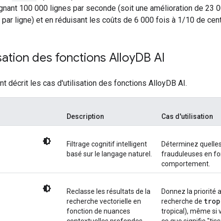
ignant 100 000 lignes par seconde (soit une amélioration de 23 0
e par ligne) et en réduisant les coûts de 6 000 fois à 1/10 de cen
isation des fonctions Alloy
DB AI
nt décrit les cas d'utilisation des fonctions AlloyDB AI.
Description
Cas d'utilisation
Filtrage cognitif intelligent
Déterminez quelles
basé sur le langage naturel.
frauduleuses en f
comportement.
Reclasse les résultats de la
Donnez la priorité 
trop
recherche vectorielle en
recherche de
fonction de nuances
tropical), même si 
contextuelles profondes.
ce que signifie "tis