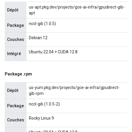
us-apt.pkg.dev/projects/gce-ai-infra/gpudirect-gib-
Dépôt
apt
nccl-gib (1.0.5)
Package
Debian 12
Couches
Ubuntu 22.04 + CUDA 12.8
Intégré
Package
.
rpm
us-yum.pkg.dev/projects/gce-ai-infra/gpudirect-
Dépôt
gib-rpm
nccl-gib (1.0.5-2)
Package
Rocky Linux 9
Couches