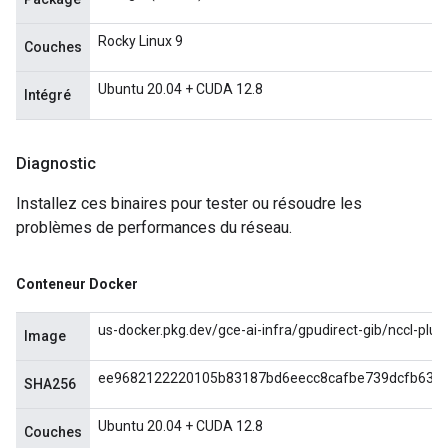
Rocky Linux 9
Couches
Ubuntu 20.04 + CUDA 12.8
Intégré
Diagnostic
Installez ces binaires pour tester ou résoudre les
problèmes de performances du réseau.
Conteneur Docker
us-docker.pkg.dev/gce-ai-infra/gpudirect-gib/nccl-plugi
Image
ee9682122220105b83187bd6eecc8cafbe739dcfb631
SHA256
Ubuntu 20.04 + CUDA 12.8
Couches