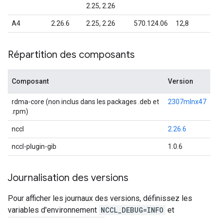
2.25, 2.26
A4
2.26.6
2.25, 2.26
570.124.06
12,8
Répartition des composants
Composant
Version
rdma-core (non inclus dans les packages .deb et
2307mlnx47
.rpm)
nccl
2.26.6
nccl-plugin-gib
1.0.6
Journalisation des versions
Pour afficher les journaux des versions, définissez les
variables d'environnement
NCCL_DEBUG=INFO
et