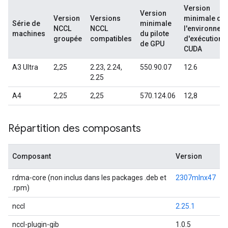
Version
Version
Version
Versions
minimale de
Série de
minimale
NCCL
NCCL
l'environnem
machines
du pilote
groupée
compatibles
d'exécution
de GPU
CUDA
A3 Ultra
2,25
2.23, 2.24,
550.90.07
12.6
2.25
A4
2,25
2,25
570.124.06
12,8
Répartition des composants
Composant
Version
rdma-core (non inclus dans les packages .deb et
2307mlnx47
.rpm)
nccl
2.25.1
nccl-plugin-gib
1.0.5