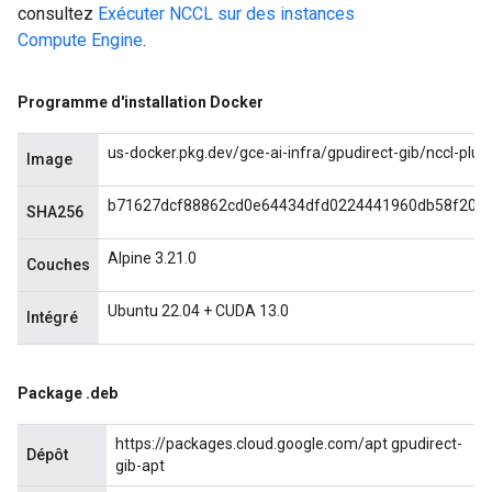
consultez
Exécuter NCCL sur des instances
Compute Engine
.
Programme d'installation Docker
us-docker.pkg.dev/gce-ai-infra/gpudirect-gib/nccl-plugi
Image
b71627dcf88862cd0e64434dfd0224441960db58f202
SHA256
Alpine 3.21.0
Couches
Ubuntu 22.04 + CUDA 13.0
Intégré
Package
.
deb
https://packages.cloud.google.com/apt gpudirect-
Dépôt
gib-apt