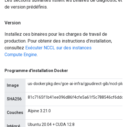
Les sections suivantes listent les binaires de diagnostic et
de version prédéfinis.
Version
Installez ces binaires pour les charges de travail de
production. Pour obtenir des instructions d'installation,
consultez
Exécuter NCCL sur des instances
Compute Engine
.
Programme d'installation Docker
us-docker.pkg.dev/gce-ai-infra/gpudirect-gib/nccl-plugi
Image
81c7165f1b41ee096d86f4cfe5a61f5c788546cf6ddc8
SHA256
Alpine 3.21.0
Couches
Ubuntu 20.04 + CUDA 12.8
Intégré