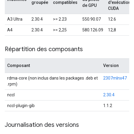
groupée
compatibles
d'exécution
de GPU
CUDA
A3 Ultra
2.30.4
>= 2.23
550.90.07
12.6
A4
2.30.4
>= 2,25
580.126.09
12,8
Répartition des composants
Composant
Version
rdma-core (non inclus dans les packages .deb et
2307mlnx47
.rpm)
nccl
2.30.4
nccl-plugin-gib
1.1.2
Journalisation des versions