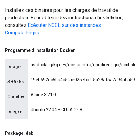
Installez ces binaires pour les charges de travail de
production. Pour obtenir des instructions d'installation,
consultez
Exécuter NCCL sur des instances
Compute Engine
.
Programme d'installation Docker
us-docker.pkg.dev/gce-ai-infra/gpudirect-gib/nccl-plugi
Image
19eb592ec6ba4c5fae0257bbff5a29af5a7a94a0a59f7
SHA256
Alpine 3.21.0
Couches
Ubuntu 22.04 + CUDA 12.8
Intégré
Package
.
deb