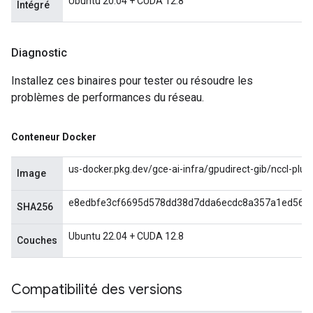
Ubuntu 20.04 + CUDA 12.8
Intégré
Diagnostic
Installez ces binaires pour tester ou résoudre les
problèmes de performances du réseau.
Conteneur Docker
us-docker.pkg.dev/gce-ai-infra/gpudirect-gib/nccl-plugi
Image
e8edbfe3cf6695d578dd38d7dda6ecdc8a357a1ed56f7
SHA256
Ubuntu 22.04 + CUDA 12.8
Couches
Compatibilité des versions