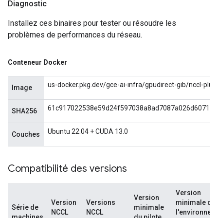
Diagnostic
Installez ces binaires pour tester ou résoudre les
problèmes de performances du réseau.
Conteneur Docker
us-docker.pkg.dev/gce-ai-infra/gpudirect-gib/nccl-plugi
Image
61c917022538e59d24f597038a8ad7087a026d607152
SHA256
Ubuntu 22.04 + CUDA 13.0
Couches
Compatibilité des versions
Version
Version
Version
Versions
minimale de
Série de
minimale
NCCL
NCCL
l'environnem
machines
du pilote