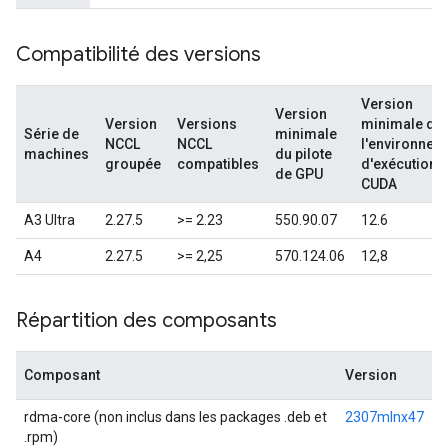
Compatibilité des versions
Version
Version
Version
Versions
minimale de
Série de
minimale
NCCL
NCCL
l'environnem
machines
du pilote
groupée
compatibles
d'exécution
de GPU
CUDA
A3 Ultra
2.27.5
>= 2.23
550.90.07
12.6
A4
2.27.5
>= 2,25
570.124.06
12,8
Répartition des composants
Composant
Version
rdma-core (non inclus dans les packages .deb et
2307mlnx47
.rpm)