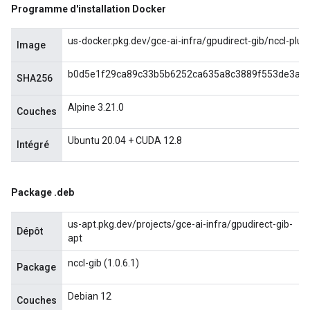
Programme d'installation Docker
us-docker.pkg.dev/gce-ai-infra/gpudirect-gib/nccl-plugi
Image
b0d5e1f29ca89c33b5b6252ca635a8c3889f553de3a38
SHA256
Alpine 3.21.0
Couches
Ubuntu 20.04 + CUDA 12.8
Intégré
Package
.
deb
us-apt.pkg.dev/projects/gce-ai-infra/gpudirect-gib-
Dépôt
apt
nccl-gib (1.0.6.1)
Package
Debian 12
Couches