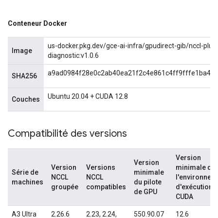
Conteneur Docker
us-docker.pkg.dev/gce-ai-infra/gpudirect-gib/nccl-plugi
Image
diagnostic:v1.0.6
a9ad0984f28e0c2ab40ea21f2c4e861c4ff9fffe1ba4a
SHA256
Ubuntu 20.04 + CUDA 12.8
Couches
Compatibilité des versions
Version
Version
Version
Versions
minimale de
Série de
minimale
NCCL
NCCL
l'environnem
machines
du pilote
groupée
compatibles
d'exécution
de GPU
CUDA
A3 Ultra
2.26.6
2.23, 2.24,
550.90.07
12.6