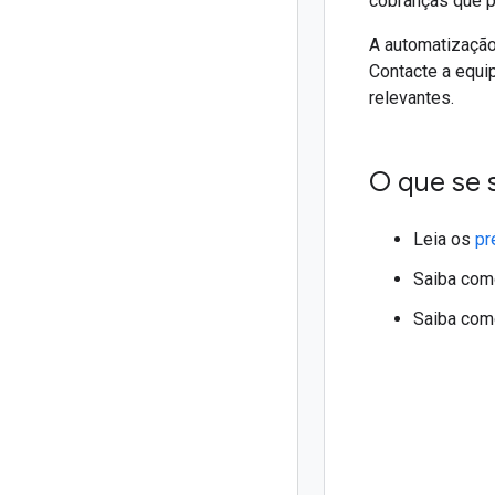
cobranças que p
A automatização
Contacte a equi
relevantes.
O que se 
Leia os
pr
Saiba co
Saiba co