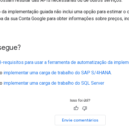
ossam resultar das APIs necessárias ou de outros serviços.
 da implementação guiada não inclui uma opção para estimar o 
pa da sua Conta Google para obter informações sobre preços, in
segue?
é-requisitos para usar a ferramenta de automatização da imple
mo
implementar uma carga de trabalho do SAP S/4HANA
.
mo
implementar uma carga de trabalho do SQL Server
Isso foi útil?
Envie comentários