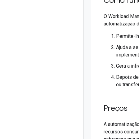
Como func
O Workload Mana
automatização d
Permite-lh
Ajuda a se
implement
Gera a inf
Depois de 
ou transfe
Preços
A automatização
recursos consu