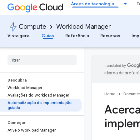
Áreas de tecnologia
F
Compute
Workload Manager
Vista geral
Guias
Referência
Recursos
Imp
idioma de preferê
Descubra
Workload Manager
Home
Documen
Avaliações do Workload Manager
Automatização da implementação
Acerca
guiada
implem
Começar
Ative o Workload Manager