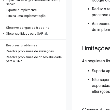
Google Clo
Implemente cargas de trabalho do SQL
Server
Reduz o te
Exporte e implemente
processo d
Elimina uma implementação
.
As recome
Observe cargas de trabalho
de impleme
Observabilidade para SAP
Resolver problemas
Limitaçõe
Resolva problemas de avaliações
Resolva problemas de observabilidade
As seguintes li
para o SAP
Suporta a
Não supor
esperadas
alterações