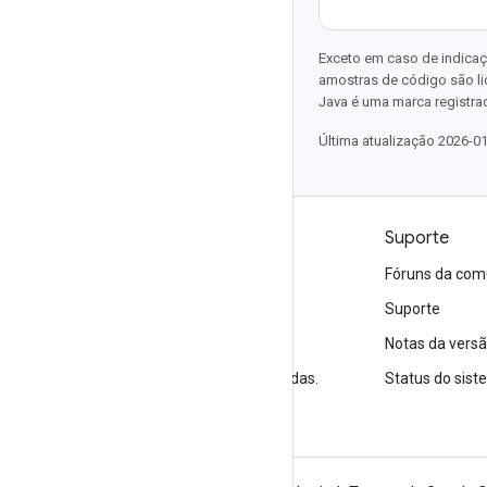
Exceto em caso de indicaç
amostras de código são l
Java é uma marca registrad
Última atualização 2026-0
Produtos e preços
Suporte
Veja todos os produtos
Fóruns da com
Preços do Google Cloud
Suporte
Google Cloud Marketplace
Notas da vers
Entre em contato com a equipe de vendas.
Status do sis