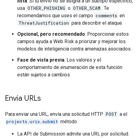
lista
: Si tu envío no se asigna a un subtipo específico,
usa
OTHER_PHISHING
o
OTHER_SCAM
. Te
recomendamos que uses el campo
comments
en
ThreatJustification
para describir el ataque.
Opcional, pero recomendado
: Proporcionar estos
campos ayuda a Web Risk a priorizar y mejorar los
modelos de inteligencia contra amenazas asociados.
Fase de vista previa
: Los valores y el
comportamiento de enumeración de esta función
están sujetos a cambios.
Envía URLs
Para enviar una URL, envía una solicitud HTTP
POST
a el
projects.uris.submit
método.
La API de Submission admite una URL por solicitud.