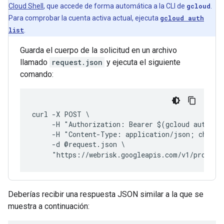
Cloud Shell
, que accede de forma automática a la CLI de
gcloud
.
Para comprobar la cuenta activa actual, ejecuta
gcloud auth
list
.
Guarda el cuerpo de la solicitud en un archivo
llamado
request.json
y ejecuta el siguiente
comando:
curl -X POST \
     -H "Authorization: Bearer $(gcloud auth pr
     -H "Content-Type: application/json; charse
     -d @request.json \
     "https://webrisk.googleapis.com/v1/project
Deberías recibir una respuesta JSON similar a la que se
muestra a continuación: