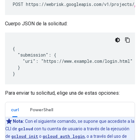
POST https://webrisk.googleapis.com/v1/projects/
pr
Cuerpo JSON de la solicitud:
{

  "submission": {

    "uri": "https://www.example.com/login.html"

  }

Para enviar tu solicitud, elige una de estas opciones:
curl
PowerShell
Nota:
Con el siguiente comando, se supone que accediste a la
CLI de
gcloud
con tu cuenta de usuario a través de la ejecución
de
gcloud init
o
gcloud auth login
, o a través del uso de