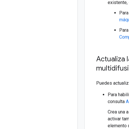
existente, 
Para
máqu
Para
Comp
Actualiza 
multidifus
Puedes actualiz
Para habil
consulta
A
Crea una a
activar ta
elemento de