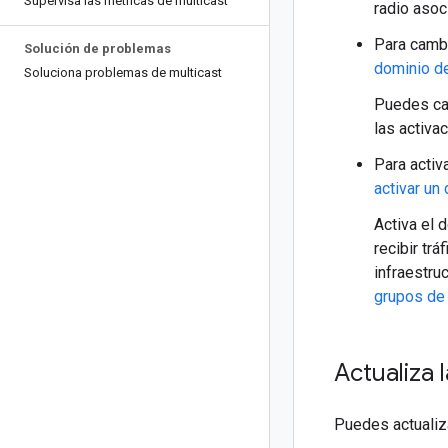
Supervisa las métricas de multicast
radio asoc
Para cambi
Solución de problemas
dominio de
Soluciona problemas de multicast
Puedes cam
las activa
Para activ
activar un
Activa el 
recibir tr
infraestru
grupos de 
Actualiza 
Puedes actualiza