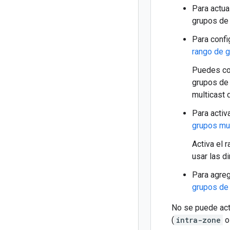
Para actua
grupos de 
Para confi
rango de g
Puedes con
grupos de 
multicast 
Para activ
grupos mul
Activa el 
usar las d
Para agreg
grupos de 
No se puede actu
(
intra-zone