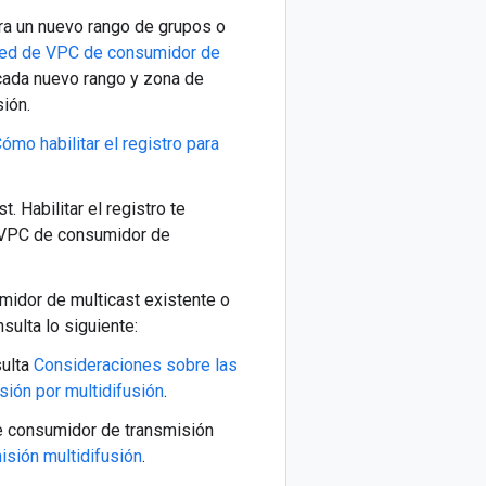
ara un nuevo rango de grupos o
 red de VPC de consumidor de
cada nuevo rango y zona de
ión.
ómo habilitar el registro para
. Habilitar el registro te
e VPC de consumidor de
idor de multicast existente o
sulta lo siguiente:
sulta
Consideraciones sobre las
ión por multidifusión
.
de consumidor de transmisión
isión multidifusión
.