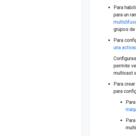
Para habil
para un ra
multidifus
grupos de 
Para confi
una activa
Configuras
permite ve
multicast 
Para crear
para confi
Para
máqu
Para
mult