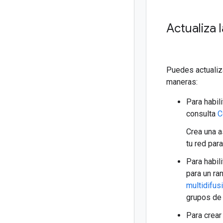
Actualiza 
Puedes actualiza
maneras:
Para habil
consulta
C
Crea una a
tu red par
Para habil
para un ra
multidifus
grupos de 
Para crear