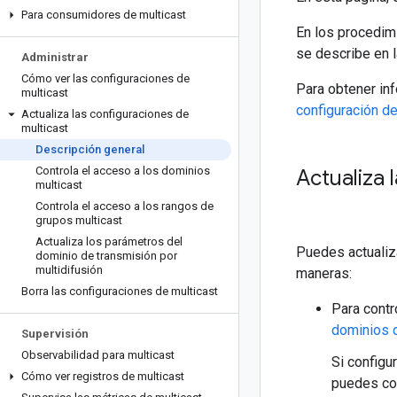
Para consumidores de multicast
En los procedim
se describe en 
Administrar
Cómo ver las configuraciones de
Para obtener inf
multicast
configuración de
Actualiza las configuraciones de
multicast
Descripción general
Controla el acceso a los dominios
Actualiza 
multicast
Controla el acceso a los rangos de
grupos multicast
Actualiza los parámetros del
Puedes actualiza
dominio de transmisión por
multidifusión
maneras:
Borra las configuraciones de multicast
Para contr
dominios 
Supervisión
Observabilidad para multicast
Si configu
Cómo ver registros de multicast
puedes con