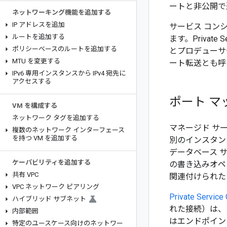
ートと非公開で
ネットワーキング機能を追加する
IP アドレスを追加
サービス コン
ルートを追加する
ます。Privat
ポリシーベースのルートを追加する
とプロデューサ
MTU を変更する
ート転送とも呼
IPv6 専用インスタンスから IPv4 宛先に
アクセスする
ポート マッピ
VM を構成する
ネットワーク タグを追加する
マネージド サ
複数のネットワーク インターフェース
を持つ VM を追加する
別のインスタン
データベース 
ケーパビリティを追加する
の書き込みオペ
共有 VPC
関連付けられた
VPC ネットワーク ピアリング
Private Serv
ハイブリッド サブネット
れた接続）は、この
内部範囲
はエンドポイン
特定のユースケース向けのネットワー