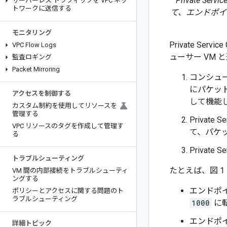
Private 
サーバーレス トラフィックを VPC ネッ
トワークに送信する
て、エンドポイ
モニタリング
Private S
VPC Flow Logs
ューサー VM 
監査ロギング
Packet Mirroring
コンシュー
にパケッ
アクセスを制御する
して機能
カスタム制約を使用してリソースを
管理する
Privat
VPC リソースのタグを作成して管理す
て、パケ
る
Privat
トラブルシューティング
たとえば、図 
VM 間の内部接続をトラブルシューティ
ングする
エンドポ
ポリシーとアクセスに関する問題のト
ラブルシューティング
1000
に
エンドポ
詳細トピック