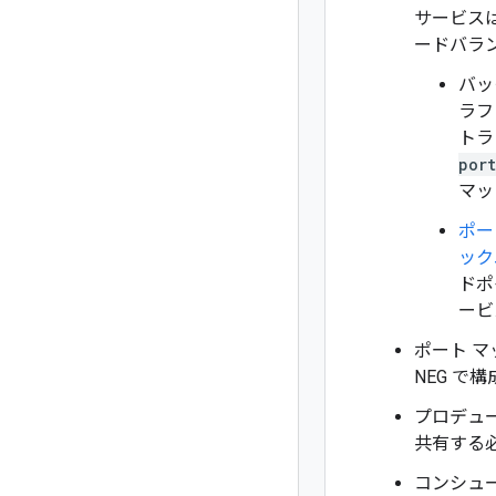
サービス
ードバラ
バッ
ラフ
トラ
port
マッ
ポー
ック
ドポ
ービ
ポート 
NEG 
プロデュ
共有する必要
コンシュ