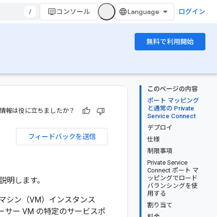
/
コンソール
ログイン
無料で利用開始
このページの内容
ポート マッピング
と通常の Private
情報は役に立ちましたか？
Service Connect
デプロイ
フィードバックを送信
仕様
制限事項
Private Service
Connect ポート マ
ッピングでロード
いて説明します。
バランシングを使
用する
マー仮想マシン（VM）インスタンス
割り当て
ロデューサー VM の特定のサービスポ
料金