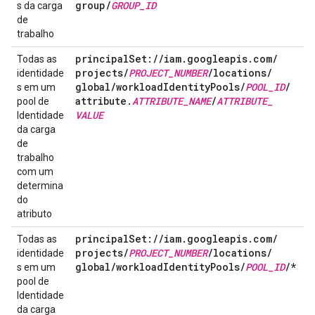
group
/
GROUP
_
ID
s da carga
de
trabalho
principal
Set:
/
/
iam
.
googleapis
.
com
/
Todas as
projects
/
PROJECT
_
NUMBER
/
locations
/
identidade
global
/
workload
Identity
Pools
/
POOL
_
ID
/
s em um
attribute
.
ATTRIBUTE
_
NAME
/
ATTRIBUTE
_
pool de
VALUE
Identidade
da carga
de
trabalho
com um
determina
do
atributo
principal
Set:
/
/
iam
.
googleapis
.
com
/
Todas as
projects
/
PROJECT
_
NUMBER
/
locations
/
identidade
global
/
workload
Identity
Pools
/
POOL
_
ID
/
*
s em um
pool de
Identidade
da carga