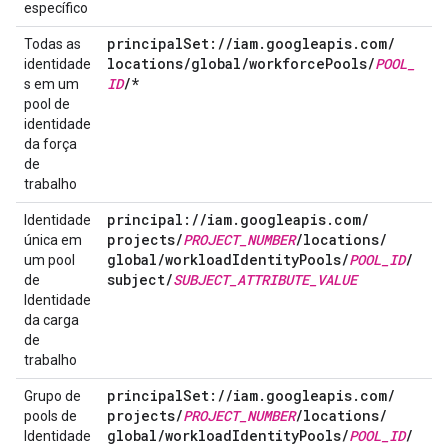
específico
principal
Set:
/
/
iam
.
googleapis
.
com
/
Todas as
locations
/
global
/
workforce
Pools
/
POOL
_
identidade
ID
/
*
s em um
pool de
identidade
da força
de
trabalho
principal:
/
/
iam
.
googleapis
.
com
/
Identidade
projects
/
PROJECT
_
NUMBER
/
locations
/
única em
global
/
workload
Identity
Pools
/
POOL
_
ID
/
um pool
subject
/
SUBJECT
_
ATTRIBUTE
_
VALUE
de
Identidade
da carga
de
trabalho
principal
Set:
/
/
iam
.
googleapis
.
com
/
Grupo de
projects
/
PROJECT
_
NUMBER
/
locations
/
pools de
global
/
workload
Identity
Pools
/
POOL
_
ID
/
Identidade