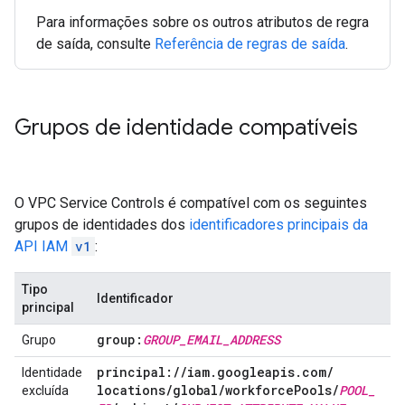
Para informações sobre os outros atributos de regra
de saída, consulte
Referência de regras de saída
.
Grupos de identidade compatíveis
O VPC Service Controls é compatível com os seguintes
grupos de identidades dos
identificadores principais da
API IAM
v1
:
Tipo
Identificador
principal
group:
GROUP
_
EMAIL
_
ADDRESS
Grupo
principal:
/
/
iam
.
googleapis
.
com
/
Identidade
locations
/
global
/
workforce
Pools
/
POOL
_
excluída