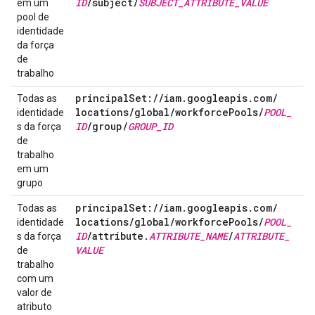
ID
/
subject
/
SUBJECT
_
ATTRIBUTE
_
VALUE
em um
pool de
identidade
da força
de
trabalho
principal
Set:
/
/
iam
.
googleapis
.
com
/
Todas as
locations
/
global
/
workforce
Pools
/
POOL
_
identidade
ID
/
group
/
GROUP
_
ID
s da força
de
trabalho
em um
grupo
principal
Set:
/
/
iam
.
googleapis
.
com
/
Todas as
locations
/
global
/
workforce
Pools
/
POOL
_
identidade
ID
/
attribute
.
ATTRIBUTE
_
NAME
/
ATTRIBUTE
_
s da força
VALUE
de
trabalho
com um
valor de
atributo