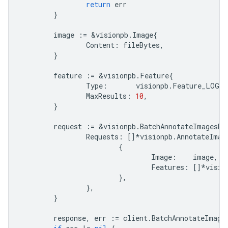
return
err
}
image
:=
&
visionpb
.
Image
{
Content
:
fileBytes
,
}
feature
:=
&
visionpb
.
Feature
{
Type
:
visionpb
.
Feature_LOGO_
MaxResults
:
10
,
}
request
:=
&
visionpb
.
BatchAnnotateImagesRe
Requests
:
[]
*
visionpb
.
AnnotateImag
{
Image
:
image
,
Features
:
[]
*
visio
},
},
}
response
,
err
:=
client
.
BatchAnnotateImage