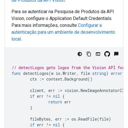
de Produtos da API Vision
.
Para se autenticar na Pesquisa de Produtos da API
Vision, configure o Application Default Credentials.
Para mais informações, consulte
Configurar a
autenticação para um ambiente de desenvolvimento
local
.
// detectLogos gets logos from the Vision API for 
func
detectLogos
(
w
io
.
Writer
,
file
string
)
error
{
ctx
:=
context
.
Background
()
client
,
err
:=
vision
.
NewImageAnnotatorCli
if
err
!=
nil
{
return
err
}
fileBytes
,
err
:=
os
.
ReadFile
(
file
)
if
err
!=
nil
{