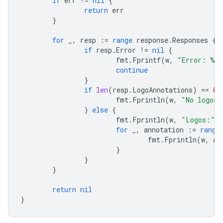
if
err
!=
nil
{
return
err
}
for
_
,
resp
:=
range
response
.
Responses
{
if
resp
.
Error
!=
nil
{
fmt
.
Fprintf
(
w
,
"Error: %v
continue
}
if
len
(
resp
.
LogoAnnotations
)
==
0
fmt
.
Fprintln
(
w
,
"No logos 
}
else
{
fmt
.
Fprintln
(
w
,
"Logos:"
)
for
_
,
annotation
:=
range
fmt
.
Fprintln
(
w
,
an
}
}
}
return
nil
}