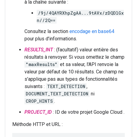
à la chaîne suivante :
/9j/4QAYRXhpZgAA...9tAVx/zDQDlGx
n//2Q==
Consultez la section
encodage en base64
pour plus d'informations.
RESULTS_INT
: (facultatif) valeur entière des
résultats à renvoyer. Si vous omettez le champ
"maxResults"
et sa valeur, l'API renvoie la
valeur par défaut de 10 résultats. Ce champ ne
s'applique pas aux types de fonctionnalités
suivants :
TEXT_DETECTION
,
DOCUMENT_TEXT_DETECTION
ni
CROP_HINTS
.
PROJECT_ID
: ID de votre projet Google Cloud .
Méthode HTTP et URL :