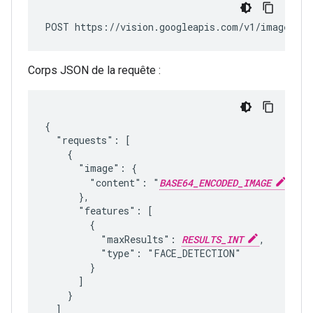
POST https://vision.googleapis.com/v1/images:an
Corps JSON de la requête :
{

  "requests": [

    {

      "image": {

        "content": "
BASE64_ENCODED_IMAGE
"

      },

      "features": [

        {

          "maxResults": 
RESULTS_INT
,

          "type": "FACE_DETECTION"

        }

      ]

    }

  ]
