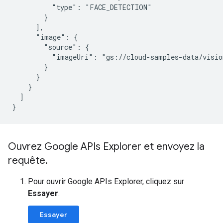
          "type": "FACE_DETECTION"

        }

      ],

      "image": {

        "source": {

          "imageUri": "gs://cloud-samples-data/visio
        }

      }

    }

  ]

}
Ouvrez Google APIs Explorer et envoyez la
requête
.
Pour ouvrir Google APIs Explorer, cliquez sur
Essayer
.
Essayer