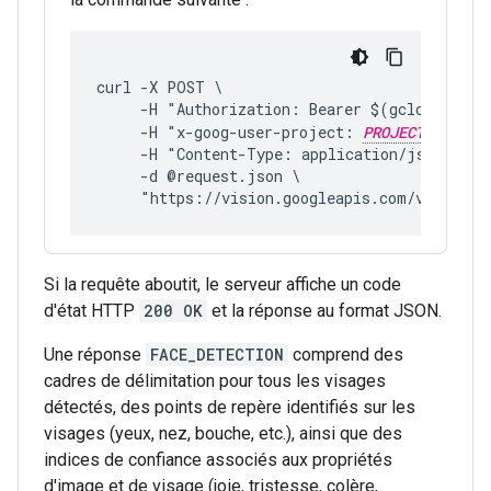
curl -X POST \
     -H "Authorization: Bearer $(gcloud auth
     -H "x-goog-user-project: 
PROJECT_ID
"
     -H "Content-Type: application/json; cha
     -d @request.json \
     "https://vision.googleapis.com/v1/image
Si la requête aboutit, le serveur affiche un code
d'état HTTP
200 OK
et la réponse au format JSON.
Une réponse
FACE_DETECTION
comprend des
cadres de délimitation pour tous les visages
détectés, des points de repère identifiés sur les
visages (yeux, nez, bouche, etc.), ainsi que des
indices de confiance associés aux propriétés
d'image et de visage (joie, tristesse, colère,