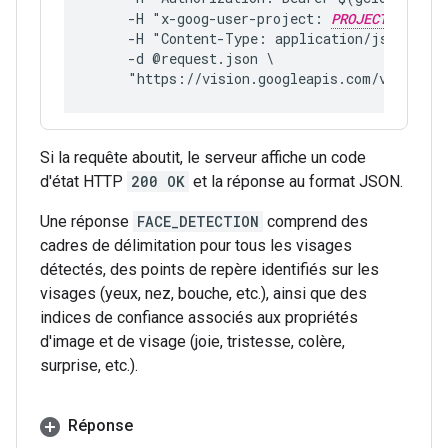
     -H "x-goog-user-project: 
PROJECT_ID
"
     -H "Content-Type: application/json; cha
     -d @request.json \
     "https://vision.googleapis.com/v1/image
Si la requête aboutit, le serveur affiche un code
d'état HTTP
200 OK
et la réponse au format JSON.
Une réponse
FACE_DETECTION
comprend des
cadres de délimitation pour tous les visages
détectés, des points de repère identifiés sur les
visages (yeux, nez, bouche, etc.), ainsi que des
indices de confiance associés aux propriétés
d'image et de visage (joie, tristesse, colère,
surprise, etc.).
Réponse