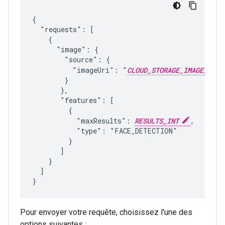
{

  "requests": [

    {

      "image": {

        "source": {

          "imageUri": "
CLOUD_STORAGE_IMAGE_URI
        }

       },

       "features": [

         {

           "maxResults": 
RESULTS_INT
,

           "type": "FACE_DETECTION"

         }

       ]

    }

  ]

Pour envoyer votre requête, choisissez l'une des
options suivantes :