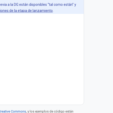
revia a la DG están disponibles “tal como están” y
iones de la etapa de lanzamiento
.
e Creative Commons
, y los ejemplos de código están