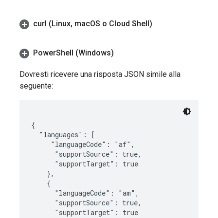
curl (Linux
,
mac
OS o Cloud Shell)
Power
Shell (Windows)
Dovresti ricevere una risposta JSON simile alla
seguente:
{

  "languages": [

     "languageCode": "af",

      "supportSource": true,

      "supportTarget": true

    },

    {

      "languageCode": "am",

      "supportSource": true,

      "supportTarget": true
