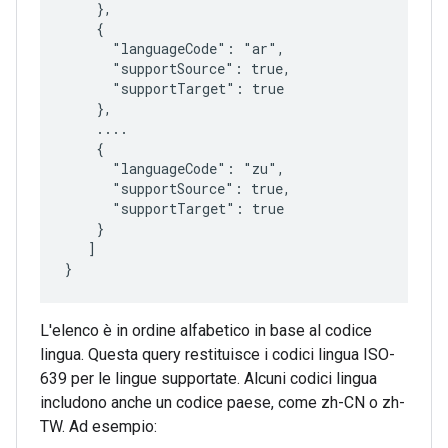
    },

    {

      "languageCode": "ar",

      "supportSource": true,

      "supportTarget": true

    },

    ....

    {

      "languageCode": "zu",

      "supportSource": true,

      "supportTarget": true

    }

   ]

L'elenco è in ordine alfabetico in base al codice
lingua. Questa query restituisce i codici lingua ISO-
639 per le lingue supportate. Alcuni codici lingua
includono anche un codice paese, come zh-CN o zh-
TW. Ad esempio: