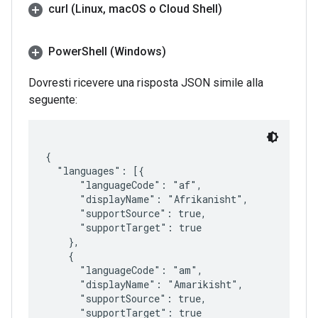
curl (Linux
,
mac
OS o Cloud Shell)
Power
Shell (Windows)
Dovresti ricevere una risposta JSON simile alla
seguente:
{

  "languages": [{

      "languageCode": "af",

      "displayName": "Afrikanisht",

      "supportSource": true,

      "supportTarget": true

    },

    {

      "languageCode": "am",

      "displayName": "Amarikisht",

      "supportSource": true,

      "supportTarget": true
