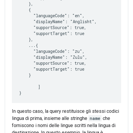
    },

    {

      "languageCode": "en",

      "displayName": "Anglisht",

      "supportSource": true,

      "supportTarget": true

    },

    ...{

      "languageCode": "zu",

      "displayName": "Zulu",

      "supportSource": true,

      "supportTarget": true

    }

	]

In questo caso, la query restituisce gli stessi codici
lingua di prima, insieme alle stringhe
name
che
forniscono i nomi delle lingue scritti nella lingua di
destinazione. In questo esempio, la lingua è