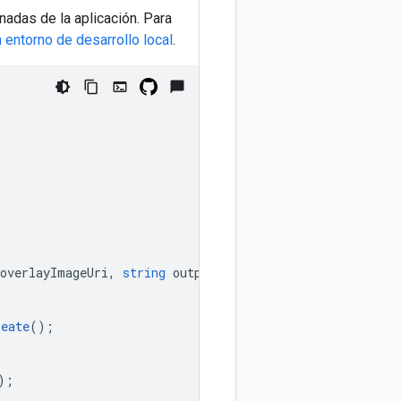
nadas de la aplicación. Para
n entorno de desarrollo local
.
overlayImageUri
,
string
outputUri
)
reate
();
);