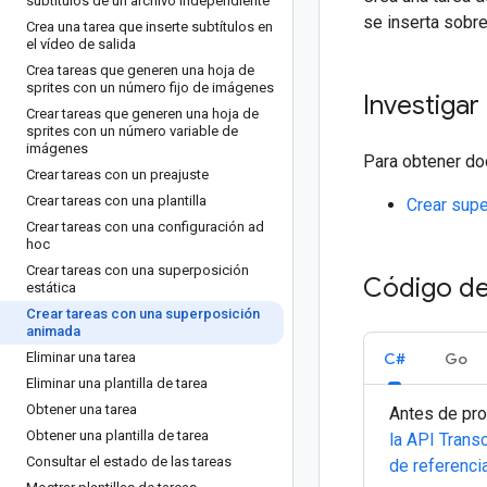
subtítulos de un archivo independiente
se inserta sobr
Crea una tarea que inserte subtítulos en
el vídeo de salida
Crea tareas que generen una hoja de
sprites con un número fijo de imágenes
Investigar
Crear tareas que generen una hoja de
sprites con un número variable de
imágenes
Para obtener doc
Crear tareas con un preajuste
Crear tareas con una plantilla
Crear sup
Crear tareas con una configuración ad
hoc
Crear tareas con una superposición
Código de
estática
Crear tareas con una superposición
animada
Eliminar una tarea
C#
Go
Eliminar una plantilla de tarea
Obtener una tarea
Antes de pro
Obtener una plantilla de tarea
la API Trans
Consultar el estado de las tareas
de referenci