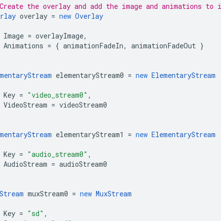
Create the overlay and add the image and animations to 
rlay
overlay
=
new
Overlay
Image
=
overlayImage
,
Animations
=
{
animationFadeIn
,
animationFadeOut
}
mentaryStream
elementaryStream0
=
new
ElementaryStream
Key
=
"video_stream0"
,
VideoStream
=
videoStream0
mentaryStream
elementaryStream1
=
new
ElementaryStream
Key
=
"audio_stream0"
,
AudioStream
=
audioStream0
Stream
muxStream0
=
new
MuxStream
Key
=
"sd"
,