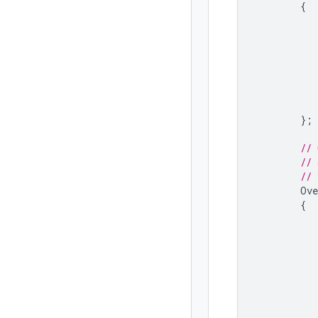
{
};
// 
// 
// 
Ove
{