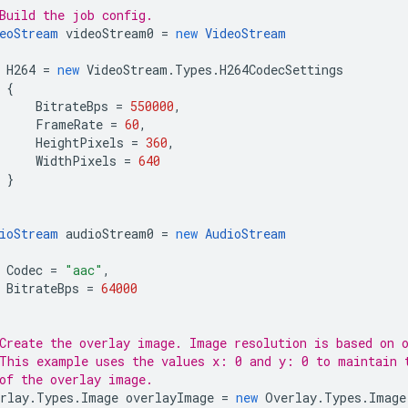
Build the job config.
eoStream
videoStream0
=
new
VideoStream
H264
=
new
VideoStream
.
Types
.
H264CodecSettings
{
BitrateBps
=
550000
,
FrameRate
=
60
,
HeightPixels
=
360
,
WidthPixels
=
640
}
ioStream
audioStream0
=
new
AudioStream
Codec
=
"aac"
,
BitrateBps
=
64000
Create the overlay image. Image resolution is based on 
This example uses the values x: 0 and y: 0 to maintain 
of the overlay image.
rlay
.
Types
.
Image
overlayImage
=
new
Overlay
.
Types
.
Image