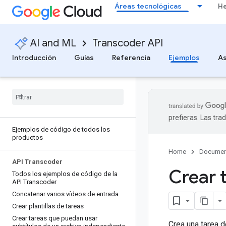
Áreas tecnológicas
He
AI and ML
Transcoder API
Introducción
Guías
Referencia
Ejemplos
As
prefieras. Las tr
Ejemplos de código de todos los
productos
Home
Documen
API Transcoder
Crear 
Todos los ejemplos de código de la
API Transcoder
Concatenar varios vídeos de entrada
Crear plantillas de tareas
Crear tareas que puedan usar
Crea una tarea 