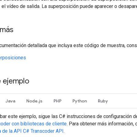
e el vídeo de salida. La superposición puede aparecer o desapar
 más
umentación detallada que incluya este código de muestra, consu
erposiciones
 ejemplo
Java
Node.js
PHP
Python
Ruby
bar este ejemplo, sigue las
C#
instrucciones de configuración d
coder con bibliotecas de cliente
. Para obtener más información, 
a de la API
C#
Transcoder API
.