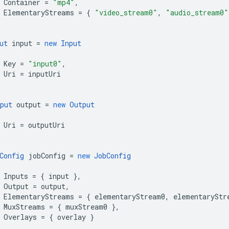
Container
=
"mp4"
,
ElementaryStreams
=
{
"video_stream0"
,
"audio_stream0"
ut
input
=
new
Input
Key
=
"input0"
,
Uri
=
inputUri
put
output
=
new
Output
Uri
=
outputUri
Config
jobConfig
=
new
JobConfig
Inputs
=
{
input
},
Output
=
output
,
ElementaryStreams
=
{
elementaryStream0
,
elementaryStr
MuxStreams
=
{
muxStream0
},
Overlays
=
{
overlay
}