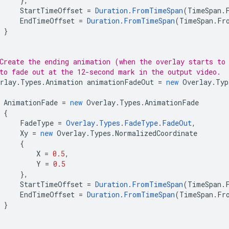
},
StartTimeOffset
=
Duration
.
FromTimeSpan
(
TimeSpan
.
EndTimeOffset
=
Duration
.
FromTimeSpan
(
TimeSpan
.
Fr
}
Create the ending animation (when the overlay starts to
to fade out at the 12-second mark in the output video.
rlay
.
Types
.
Animation
animationFadeOut
=
new
Overlay
.
Typ
AnimationFade
=
new
Overlay
.
Types
.
AnimationFade
{
FadeType
=
Overlay
.
Types
.
FadeType
.
FadeOut
,
Xy
=
new
Overlay
.
Types
.
NormalizedCoordinate
{
X
=
0.5
,
Y
=
0.5
},
StartTimeOffset
=
Duration
.
FromTimeSpan
(
TimeSpan
.
EndTimeOffset
=
Duration
.
FromTimeSpan
(
TimeSpan
.
Fr
}