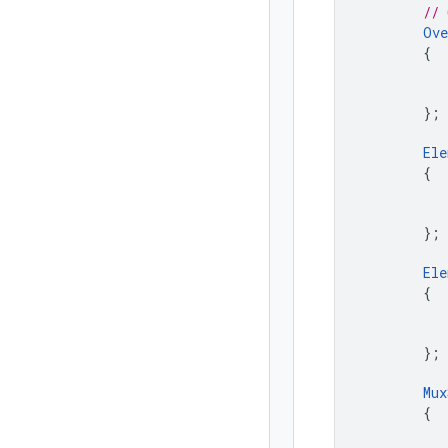
// 
Ove
{
};
Ele
{
};
Ele
{
};
Mux
{