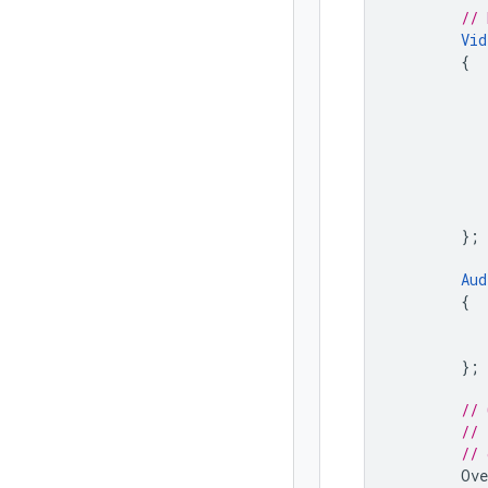
// 
Vid
{
};
Aud
{
};
// 
// 
// 
Ove