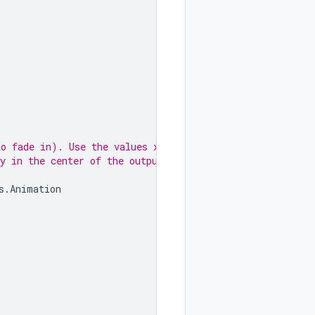
to fade in). Use the values x: 0.5
y in the center of the output
s
.
Animation