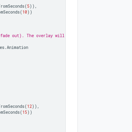
FromSeconds
(
5
)),
omSeconds
(
10
))
 fade out). The overlay will start
es
.
Animation
FromSeconds
(
12
)),
omSeconds
(
15
))