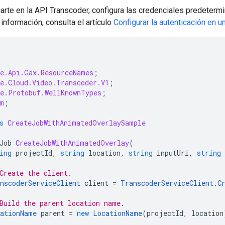
carte en la API Transcoder, configura las credenciales predetermi
información, consulta el artículo
Configurar la autenticación en u
e.Api.Gax.ResourceNames
;
e.Cloud.Video.Transcoder.V1
;
e.Protobuf.WellKnownTypes
;
m
;
s
CreateJobWithAnimatedOverlaySample
Job
CreateJobWithAnimatedOverlay
(
ing
projectId
,
string
location
,
string
inputUri
,
string
Create the client.
nscoderServiceClient
client
=
TranscoderServiceClient
.
C
Build the parent location name.
ationName
parent
=
new
LocationName
(
projectId
,
location