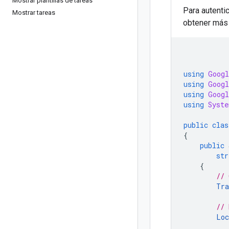
Mostrar plantillas de tareas
Para autenti
Mostrar tareas
obtener más 
using
Googl
using
Googl
using
Googl
using
Syste
public
clas
{
public
str
{
// 
Tra
// 
Loc