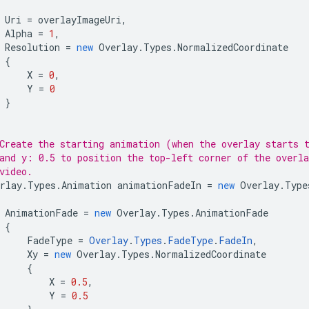
Uri
=
overlayImageUri
,
Alpha
=
1
,
Resolution
=
new
Overlay
.
Types
.
NormalizedCoordinate
{
X
=
0
,
Y
=
0
}
Create the starting animation (when the overlay starts 
and y: 0.5 to position the top-left corner of the overla
video.
rlay
.
Types
.
Animation
animationFadeIn
=
new
Overlay
.
Type
AnimationFade
=
new
Overlay
.
Types
.
AnimationFade
{
FadeType
=
Overlay
.
Types
.
FadeType
.
FadeIn
,
Xy
=
new
Overlay
.
Types
.
NormalizedCoordinate
{
X
=
0.5
,
Y
=
0.5