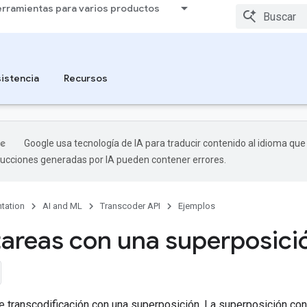
rramientas para varios productos
istencia
Recursos
Google usa tecnología de IA para traducir contenido al idioma que
aducciones generadas por IA pueden contener errores.
tation
AI and ML
Transcoder API
Ejemplos
tareas con una superposic
de transcodificación con una superposición. La superposición c