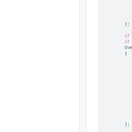
};
// 
// 
Ove
{
};