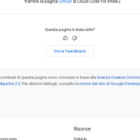
tramite la pagina
GitHub
di Cloud Code for IntelliJ.
Questa pagina è stata utile?
Invia feedback
contenuti di questa pagina sono concessi in base alla
licenza Creative Common
 Apache 2.0
. Per ulteriori dettagli, consulta le
norme del sito di Google Develop
Risorse
ommunity
GitHub