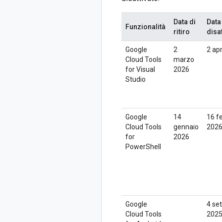
Data di
Data
Funzionalità
ritiro
disa
Google
2
2 ap
Cloud Tools
marzo
for Visual
2026
Studio
Google
14
16 f
Cloud Tools
gennaio
202
for
2026
PowerShell
Google
4 se
Cloud Tools
202