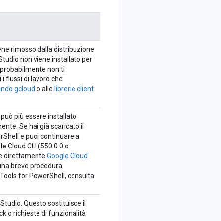
viene rimosso dalla distribuzione
Studio non viene installato per
 probabilmente non ti
i flussi di lavoro che
mando gcloud
o alle
librerie client
 può più essere installato
ente. Se hai già scaricato il
rShell e puoi continuare a
le Cloud CLI (550.0.0 o
are direttamente
Google Cloud
 una breve procedura
d Tools for PowerShell, consulta
Studio. Questo sostituisce il
k o richieste di funzionalità