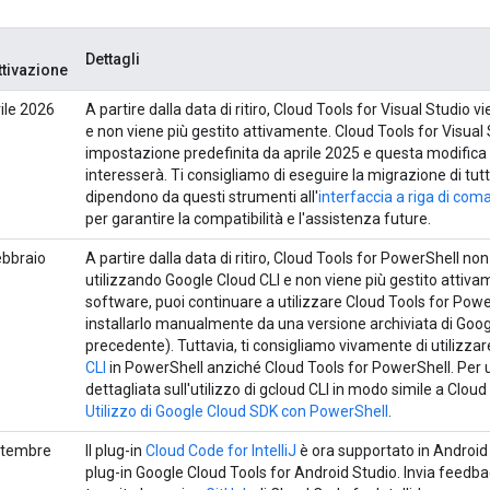
Dettagli
ttivazione
rile 2026
A partire dalla data di ritiro, Cloud Tools for Visual Studio 
e non viene più gestito attivamente. Cloud Tools for Visual 
impostazione predefinita da aprile 2025 e questa modifica
interesserà. Ti consigliamo di eseguire la migrazione di tutti 
dipendono da questi strumenti all'
interfaccia a riga di co
per garantire la compatibilità e l'assistenza future.
ebbraio
A partire dalla data di ritiro, Cloud Tools for PowerShell non
6
utilizzando Google Cloud CLI e non viene più gestito attivam
software, puoi continuare a utilizzare Cloud Tools for Powe
installarlo manualmente da una versione archiviata di Goog
precedente). Tuttavia, ti consigliamo vivamente di utilizz
CLI
in PowerShell anziché Cloud Tools for PowerShell. Per
dettagliata sull'utilizzo di gcloud CLI in modo simile a Clou
Utilizzo di Google Cloud SDK con PowerShell
.
ttembre
Il plug-in
Cloud Code for IntelliJ
è ora supportato in Android 
5
plug-in Google Cloud Tools for Android Studio. Invia feedbac