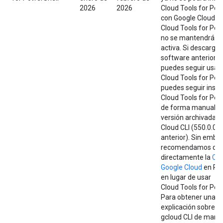
2026
2026
Cloud Tools for Pow
con Google Cloud CL
Cloud Tools for Pow
no se mantendrá d
activa. Si descargas
software anteriorm
puedes seguir usa
Cloud Tools for Pow
puedes seguir inst
Cloud Tools for Pow
de forma manual d
versión archivada d
Cloud CLI (550.0.0 o
anterior). Sin embar
recomendamos que
directamente la
CLI
Google Cloud
en Pow
en lugar de usar
Cloud Tools for Pow
Para obtener una b
explicación sobre el
gcloud CLI de mane