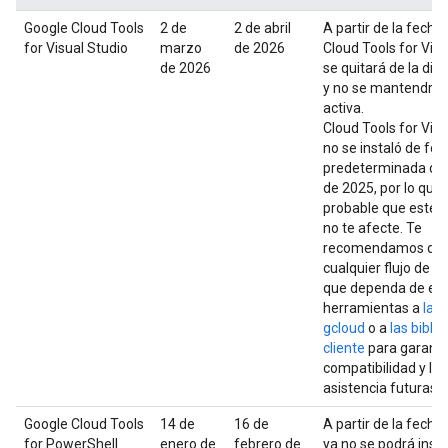
Google Cloud Tools
2 de
2 de abril
A partir de la fecha 
for Visual Studio
marzo
de 2026
Cloud Tools for Visu
de 2026
se quitará de la dist
y no se mantendrá 
activa.
Cloud Tools for Visu
no se instaló de fo
predeterminada des
de 2025, por lo que 
probable que este 
no te afecte. Te
recomendamos que
cualquier flujo de t
que dependa de es
herramientas a
la C
gcloud
o a
las bibli
cliente
para garanti
compatibilidad y la
asistencia futuras.
Google Cloud Tools
14 de
16 de
A partir de la fecha 
for PowerShell
enero de
febrero de
ya no se podrá insta