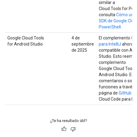
similar a
Cloud Tools for Pow
consulta
Cómo usar
SDK de Google Clou
PowerShell
.
Google Cloud Tools
4 de
El complemento
Cl
for Android Studio
septiembre
para IntelliJ
ahora e
de 2025
compatible con And
Studio. Esto reempl
complemento
Google Cloud Tools 
Android Studio. Env
comentarios o solic
funciones a través d
página de
GitHub
d
Cloud Code para Inte
¿Te ha resultado útil?