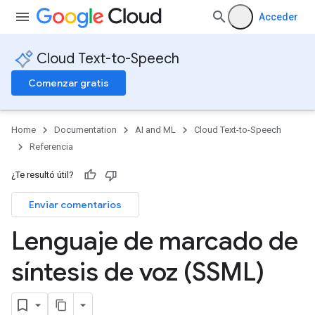
Acceder
Cloud Text-to-Speech
Comenzar gratis
Home
Documentation
AI and ML
Cloud Text-to-Speech
Referencia
¿Te resultó útil?
Enviar comentarios
Lenguaje de marcado de
síntesis de voz (SSML)