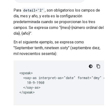
Para
detail='2'
, son obligatorios los campos de
día, mes y año, y esta es la configuración
predeterminada cuando se proporcionan los tres
campos. Se expresa como “{mes} {número ordinal del
día}, {año}”.
En el siguiente ejemplo, se expresa como
"September tenth, nineteen sixty" (septiembre diez,
mil novecientos sesenta):
<speak>

  <say-as interpret-as="date" format="dmy" det
    10-9-1960

  </say-as>

</speak>
