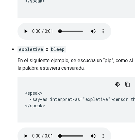
</speak>

expletive
o
bleep
En el siguiente ejemplo, se escucha un “pip”, como si
la palabra estuviera censurada:
<speak>

  <say-as interpret-as="expletive">censor this
</speak>
