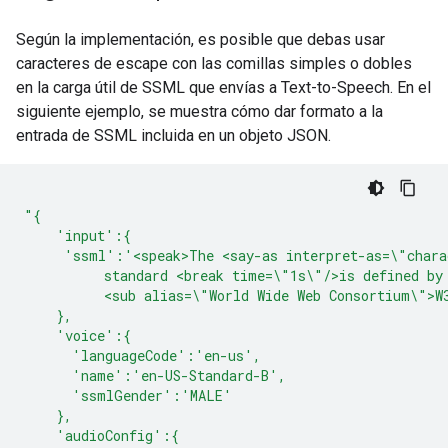
Según la implementación, es posible que debas usar
caracteres de escape con las comillas simples o dobles
en la carga útil de SSML que envías a Text-to-Speech. En el
siguiente ejemplo, se muestra cómo dar formato a la
entrada de SSML incluida en un objeto JSON.
"{
    'input':{
     'ssml':'<speak>The <say-as interpret-as=\"chara
          standard <break time=\"1s\"/>is defined by
          <sub alias=\"World Wide Web Consortium\">W
    },
    'voice':{
      'languageCode':'en-us',
      'name':'en-US-Standard-B',
      'ssmlGender':'MALE'
    },
    'audioConfig':{