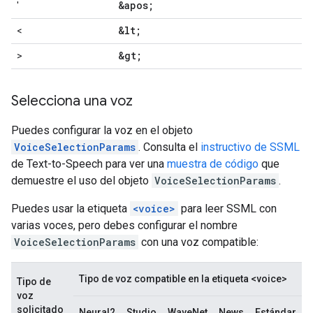
&apos;
'
&lt;
<
&gt;
>
Selecciona una voz
Puedes configurar la voz en el objeto
VoiceSelectionParams
. Consulta el
instructivo de SSML
de Text-to-Speech para ver una
muestra de código
que
demuestre el uso del objeto
VoiceSelectionParams
.
Puedes usar la etiqueta
<voice>
para leer SSML con
varias voces, pero debes configurar el nombre
VoiceSelectionParams
con una voz compatible:
Tipo de voz compatible en la etiqueta <voice>
Tipo de
voz
solicitado
Neural2
Studio
WaveNet
News
Estándar