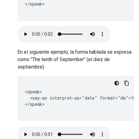
</speak>

En el siguiente ejemplo, la forma hablada se expresa
como "The tenth of September" (el diez de
septiembre):
<speak>

  <say-as interpret-as="date" format="dm">10-9
</speak>
