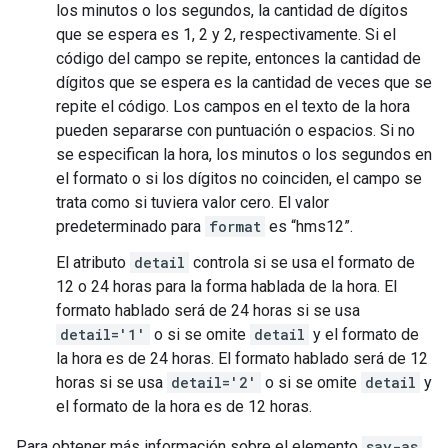
los minutos o los segundos, la cantidad de dígitos
que se espera es 1, 2 y 2, respectivamente. Si el
código del campo se repite, entonces la cantidad de
dígitos que se espera es la cantidad de veces que se
repite el código. Los campos en el texto de la hora
pueden separarse con puntuación o espacios. Si no
se especifican la hora, los minutos o los segundos en
el formato o si los dígitos no coinciden, el campo se
trata como si tuviera valor cero. El valor
predeterminado para
format
es “hms12”.
El atributo
detail
controla si se usa el formato de
12 o 24 horas para la forma hablada de la hora. El
formato hablado será de 24 horas si se usa
detail='1'
o si se omite
detail
y el formato de
la hora es de 24 horas. El formato hablado será de 12
horas si se usa
detail='2'
o si se omite
detail
y
el formato de la hora es de 12 horas.
Para obtener más información sobre el elemento
say-as
,