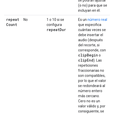
se podrán ajustar
(o no) para que se
incluyan en él.
repeat
No
1 o 10 si se
Es un
número real
Count
configura
que especifica
repeat
Dur
cuántas veces se
debe insertar el
audio (después
del recorte, si
corresponde, con
clip
Begin
o
clip
End
). Las
repeticiones
fraccionarias no
son compatibles,
por lo que el valor
se redondeará al
número entero
más cercano.
Cero no es un
valor válido y, por
consiguiente, se