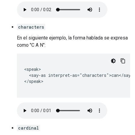
characters
En el siguiente ejemplo, la forma hablada se expresa
como "C A N":
<speak>

  <say-as interpret-as="characters">can</say-a
</speak>

cardinal