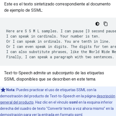
Este es el texto sintetizado correspondiente al documento
de ejemplo de SSML:
Here
are
S
S
M
L
samples.
I
can
pause
[3
second
paus
I
can
speak
in
cardinals.
Your
number
is
ten.

Or
I
can
speak
in
ordinals.
You
are
tenth
in
line.

Or
I
can
even
speak
in
digits.
The
digits
for
ten
ar
I
can
also
substitute
phrases,
like
the
World
Wide
We
Finally,
I
can
speak
a
paragraph
with
two
sentences.
Text-to-Speech admite un subconjunto de las etiquetas
SSML disponibles que se describen en este tema.
Nota:
Puedes practicar el uso de etiquetas SSML con la
demostración del producto de Text-to-Speech en la página
descripción
general del producto
. Haz clic en el vínculo
ssml
en la esquina inferior
derecha del cuadro de texto "Convertir texto a voz ahora mismo" en la
demostración para ver la entrada en formato ssml.