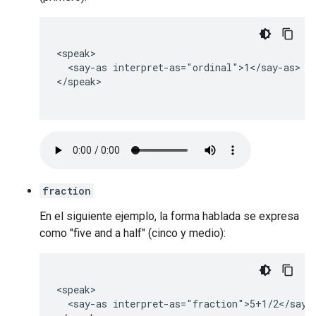
<speak>

  <say-as interpret-as="ordinal">1</say-as>

</speak>

fraction
En el siguiente ejemplo, la forma hablada se expresa
como "five and a half" (cinco y medio):
<speak>

  <say-as interpret-as="fraction">5+1/2</say-a