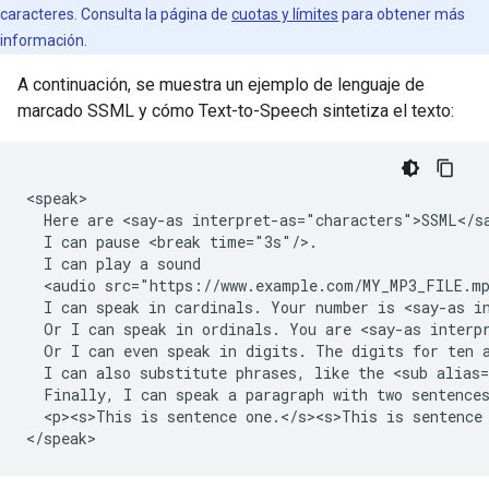
caracteres. Consulta la página de
cuotas y límites
para obtener más
información.
A continuación, se muestra un ejemplo de lenguaje de
marcado SSML y cómo Text-to-Speech sintetiza el texto:
Here
are
<say-as
interpret-as="characters">SSML</s
I
can
pause
<break
I
can
play
a
<audio
src="https://www.example.com/MY_MP3_FILE.m
I
can
speak
in
cardinals.
Your
number
is
<say-as
Or
I
can
speak
in
ordinals.
You
are
<say-as
interp
Or
I
can
even
speak
in
digits.
The
digits
for
ten
I
can
also
substitute
phrases,
like
the
<sub
alias
Finally,
I
can
speak
a
paragraph
with
two
<p><s>This
is
sentence
one.</s><s>This
is
sentence
</speak>