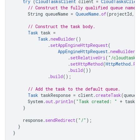
try
(
CloudTasksClient
client
=
CloudTasksClien
// Construct the fully qualified queue name.
String
queueName
=
QueueName
.
of
(
projectId
,
l
// Construct the task body.
Task
task
=
Task
.
newBuilder
()
.
setAppEngineHttpRequest
(
AppEngineHttpRequest
.
newBuilder
(
.
setRelativeUri
(
"/cloudtasks
.
setHttpMethod
(
HttpMethod
.
PO
.
build
())
.
build
();
// Add the task to the default queue.
Task
taskResponse
=
client
.
createTask
(
queueN
System
.
out
.
println
(
"Task created: "
+
taskRe
}
response
.
sendRedirect
(
"/"
);
}
}