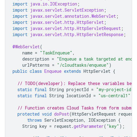
import
java.io.IOException
;
import
javax.servlet.ServletException
;
import
javax.servlet.annotation.WebServlet
;
import
javax.servlet.http.HttpServlet
;
import
javax.servlet.http.HttpServletRequest
;
import
javax.servlet.http.HttpServletResponse
;
@WebServlet
(
name
=
"TaskEnqueue"
,
description
=
"Enqueue a task targeted at endp
urlPatterns
=
"/cloudtasks/enqueue"
)
public
class
Enqueue
extends
HttpServlet
{
// TODO(developer): Replace these variables befo
static
final
String
projectId
=
"my-project-id"
;
static
final
String
locationId
=
"us-central1"
;
// Function creates Cloud Tasks from form submis
protected
void
doPost
(
HttpServletRequest
request
throws
ServletException
,
IOException
{
String
key
=
request
.
getParameter
(
"key"
);