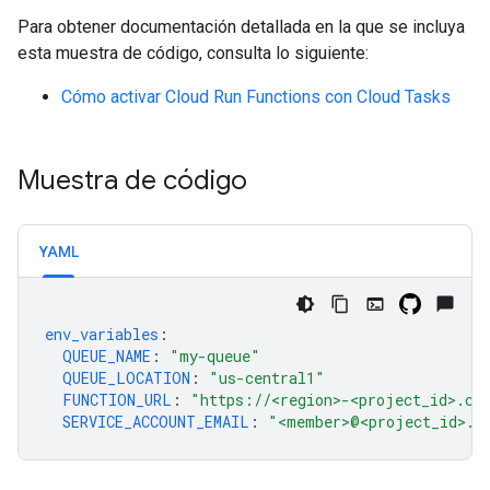
Para obtener documentación detallada en la que se incluya
esta muestra de código, consulta lo siguiente:
Cómo activar Cloud Run Functions con Cloud Tasks
Muestra de código
YAML
env_variables
:
QUEUE_NAME
:
"my-queue"
QUEUE_LOCATION
:
"us-central1"
FUNCTION_URL
:
"https://<region>-<project_id>.cl
SERVICE_ACCOUNT_EMAIL
:
"<member>@<project_id>.i