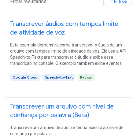
filter_list
Filtros
Transcrever áudios com tempos limite
de atividade de voz
Este exemplo demonstra como transcrever o áudio de um
arquivo com tempos limite de atividade de voz. Ele usa a API
Speech-to-Text para transcrever o áudio e exibe essa
transcrição no console. O exemplo também exibe eventos
de atividade de fala, como quando uma fala começa e
termina.
Google Cloud
Speech-to-Text
Python
Transcrever um arquivo com nível de
confiança por palavra (Beta)
Transcreva um arquivo de áudio e tenha acesso ao nível de
confiança por palavra.