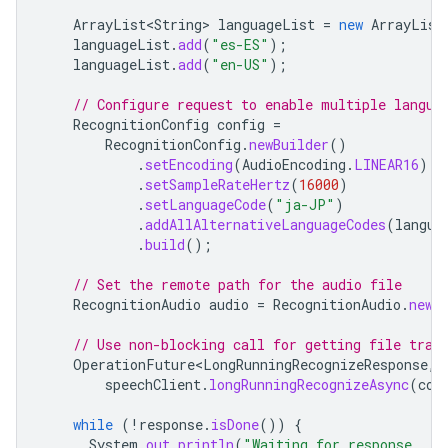
ArrayList<String>
languageList
=
new
ArrayList
languageList
.
add
(
"es-ES"
);
languageList
.
add
(
"en-US"
);
// Configure request to enable multiple langua
RecognitionConfig
config
=
RecognitionConfig
.
newBuilder
()
.
setEncoding
(
AudioEncoding
.
LINEAR16
)
.
setSampleRateHertz
(
16000
)
.
setLanguageCode
(
"ja-JP"
)
.
addAllAlternativeLanguageCodes
(
langua
.
build
();
// Set the remote path for the audio file
RecognitionAudio
audio
=
RecognitionAudio
.
newB
// Use non-blocking call for getting file tran
OperationFuture<LongRunningRecognizeResponse
,
speechClient
.
longRunningRecognizeAsync
(
con
while
(
!
response
.
isDone
())
{
System
.
out
.
println
(
"Waiting for response..."