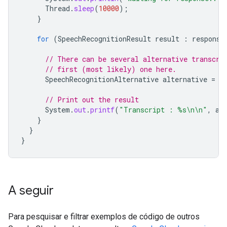
Thread
.
sleep
(
10000
);
}
for
(
SpeechRecognitionResult
result
:
response
// There can be several alternative transcri
// first (most likely) one here.
SpeechRecognitionAlternative
alternative
=
r
// Print out the result
System
.
out
.
printf
(
"Transcript : %s\n\n"
,
al
}
}
}
A seguir
Para pesquisar e filtrar exemplos de código de outros