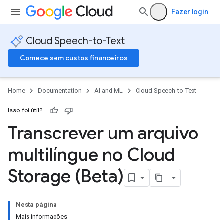
Fazer login
Cloud Speech-to-Text
Comece sem custos financeiros
Home
Documentation
AI and ML
Cloud Speech-to-Text
Isso foi útil?
Transcrever um arquivo
multilíngue no Cloud
Storage (Beta)
Nesta página
Mais informações