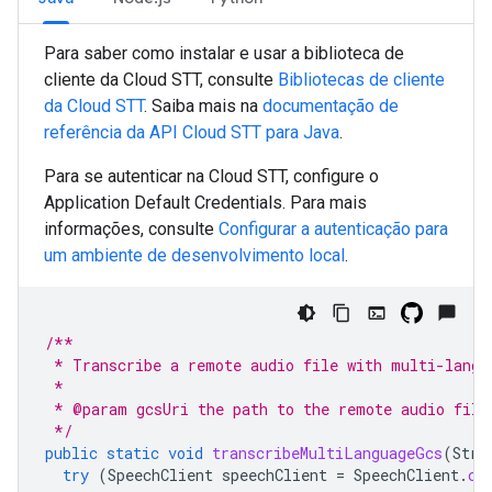
Para saber como instalar e usar a biblioteca de
cliente da Cloud STT, consulte
Bibliotecas de cliente
da Cloud STT
. Saiba mais na
documentação de
referência da API Cloud STT para
Java
.
Para se autenticar na Cloud STT, configure o
Application Default Credentials. Para mais
informações, consulte
Configurar a autenticação para
um ambiente de desenvolvimento local
.
/**
 * Transcribe a remote audio file with multi-langu
 *
 * @param gcsUri the path to the remote audio file
 */
public
static
void
transcribeMultiLanguageGcs
(
Stri
try
(
SpeechClient
speechClient
=
SpeechClient
.
cr