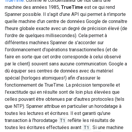
TrueTime
. Comme le condensateur de flux dans une
machine des années 1985,
TrueTime
est ce qui rend
Spanner possible. Il s'agit d'une API qui permet à n'importe
quelle machine d'un centre de données Google de connaître
l'heure globale exacte avec un degré de précision élevé (de
l'ordre de quelques millisecondes). Cela permet à
différentes machines Spanner de s'accorder sur
l'ordonnancement d'opérations transactionnelles (et de
faire en sorte que cet ordre corresponde à celui observé
par le client) souvent sans aucune communication. Google a
dû équiper ses centres de données avec du matériel
spécial (horloges atomiques!) afin d'assurer le
fonctionnement de TrueTime. La précision temporelle et
l'exactitude qui en résulte sont de loin plus élevées que
celles pouvant être obtenues par d'autres protocoles (tels
que NTP). Spanner attribue en particulier un horodatage à
toutes les lectures et écritures. Il est garanti qu'une
transaction à l'horodatage
T1
reflète les résultats de
toutes les écritures effectuées avant
T1
. Si une machine