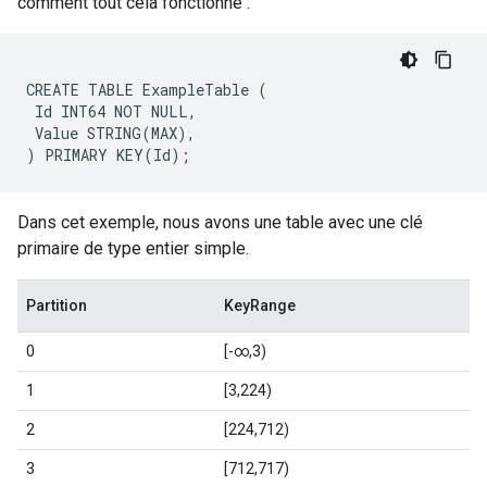
comment tout cela fonctionne :
CREATE TABLE ExampleTable (

 Id INT64 NOT NULL,

 Value STRING(MAX),

Dans cet exemple, nous avons une table avec une clé
primaire de type entier simple.
Partition
KeyRange
0
[-∞,3)
1
[3,224)
2
[224,712)
3
[712,717)