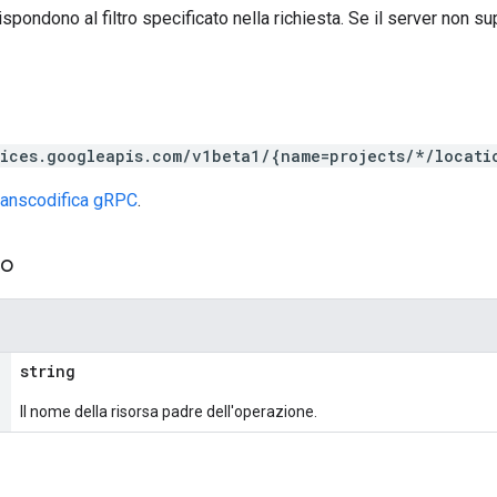
ispondono al filtro specificato nella richiesta. Se il server non 
vices.googleapis.com/v1beta1/{name=projects/*/locati
ranscodifica gRPC
.
so
string
Il nome della risorsa padre dell'operazione.