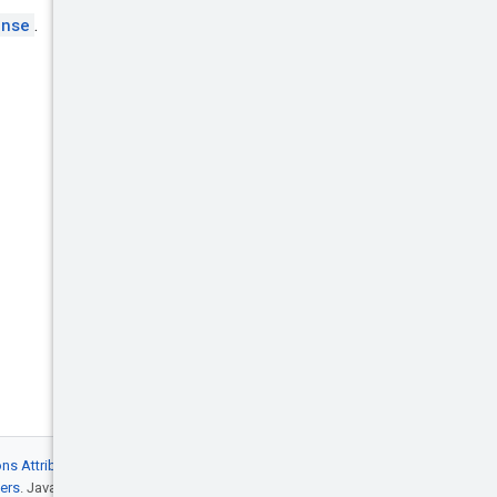
onse
.
s Attribution 4.0
, mentre gli esempi di
ers
. Java è un marchio registrato di Oracle