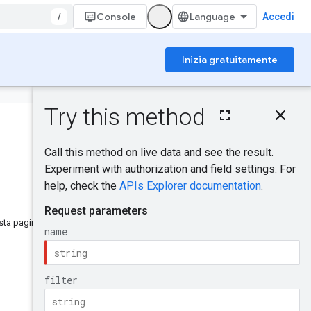
/
Console
Accedi
Inizia gratuitamente
Su questa pagina
Richiesta HTTP
Parametri del percorso
Parametri di query
Corpo della richiesta
Corpo della risposta
Ambiti di
autorizzazione
ta pagina è stata utile?
Provala.
Invia feedback