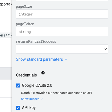
supporta questo metodo,
ons/*}/operations