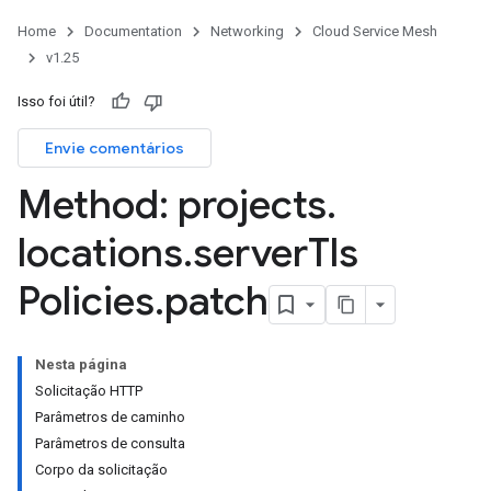
Home
Documentation
Networking
Cloud Service Mesh
v1.25
Isso foi útil?
Envie comentários
Method: projects
.
locations
.
server
Tls
Policies
.
patch
Nesta página
Solicitação HTTP
Parâmetros de caminho
Parâmetros de consulta
Corpo da solicitação