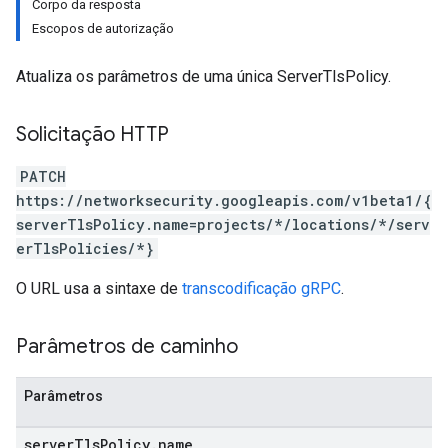
Corpo da resposta
Escopos de autorização
Atualiza os parâmetros de uma única ServerTlsPolicy.
Solicitação HTTP
PATCH
https://networksecurity.googleapis.com/v1beta1/{
serverTlsPolicy.name=projects/*/locations/*/serv
erTlsPolicies/*}
O URL usa a sintaxe de
transcodificação gRPC
.
Parâmetros de caminho
Parâmetros
server
Tls
Policy
.
name