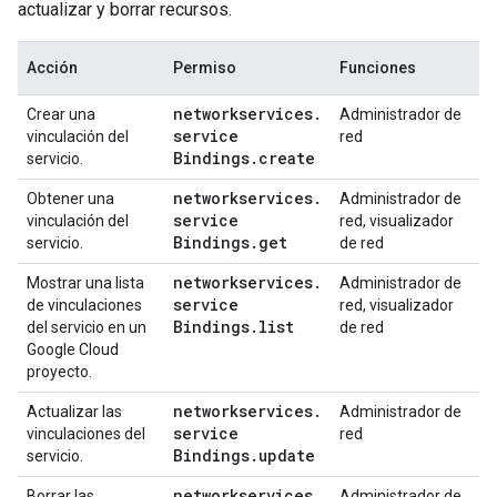
actualizar y borrar recursos.
Acción
Permiso
Funciones
networkservices
.
Crear una
Administrador de
service
vinculación del
red
Bindings
.
create
servicio.
networkservices
.
Obtener una
Administrador de
service
vinculación del
red, visualizador
Bindings
.
get
servicio.
de red
networkservices
.
Mostrar una lista
Administrador de
service
de vinculaciones
red, visualizador
Bindings
.
list
del servicio en un
de red
Google Cloud
proyecto.
networkservices
.
Actualizar las
Administrador de
service
vinculaciones del
red
Bindings
.
update
servicio.
networkservices
.
Borrar las
Administrador de