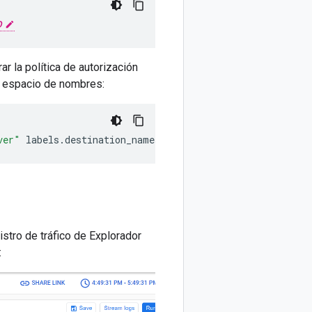
D
ar la política de autorización
 espacio de nombres:
ver"
labels.destination_namespace
=
"
NAMESPACE
"
labels.
istro de tráfico de Explorador
: