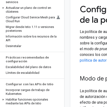
servicios
Config
Actualizar un plano de control en
clústeres
de la p
Configurar Cloud Service Mesh para
Cloud Run
Migrar desde Istio 1
.
11 o versiones
posteriores
La política de a
Información sobre los recursos de la
nombres y carga 
API
sobre la config
Desinstalar
el
modo de pru
conoces los con
Prácticas recomendadas de
política de auto
configuración
Escalabilidad del plano de datos
Límites de escalabilidad
Modo de 
Configurar con las APIs de Istio
Incorporar cargas de trabajo de
La política de a
Kubernetes
de autorización 
Habilitar funciones opcionales
efecto de una po
mediante las APIs de Istio