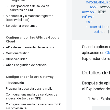
Integrar IAP
matchLabels
Usar pasarelas de salida en
app
:
httpb
clústeres de GKE
action
:
DENY
Monitorizar y almacenar registros
rules
:
(observabilidad)
-
to
:
Solucionar problemas
-
operation
:
paths
:
[
Configurar con las APIs de Google
Cloud
Cuando aplicas u
APIs de enrutamiento de servicios
aplicación en
Cl
Gestionar tráfico
Explorador de re
Observabilidad
Añadir seguridad de servicio
Detalles de
Configurar con la API Gateway
Introducción
Después de aplic
Preparar la pasarela para la malla
el Explorador de
Configurar una malla de servicios de
sidecar de Envoy en GKE
Ve a Explo
Configurar una malla de servicios g
RPC
sin proxy en GKE