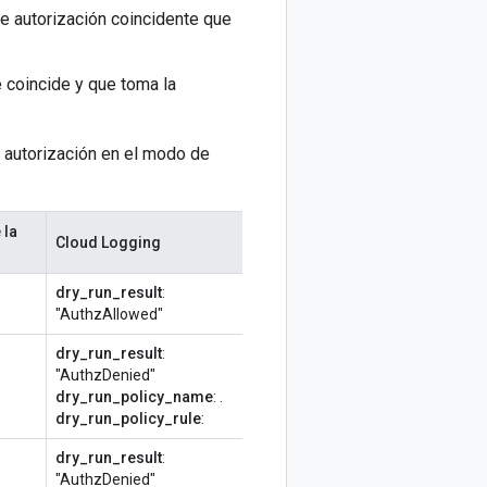
de autorización coincidente que
e coincide y que toma la
e autorización en el modo de
 la
Cloud Logging
dry_run_result
:
"AuthzAllowed"
dry_run_result
:
"AuthzDenied"
dry_run_policy_name
:
.
dry_run_policy_rule
:
dry_run_result
:
"AuthzDenied"