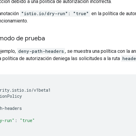
cción debido a una política de autorización incorrecta.
anotación
"istio.io/dry-run": "true"
en la política de aut
ncionamiento.
 modo de prueba
ejemplo,
deny-path-headers
, se muestra una política con la a
a política de autorización deniega las solicitudes a la ruta
heade
rity.istio.io/v1beta1
ionPolicy
h-headers
y-run"
:
"true"