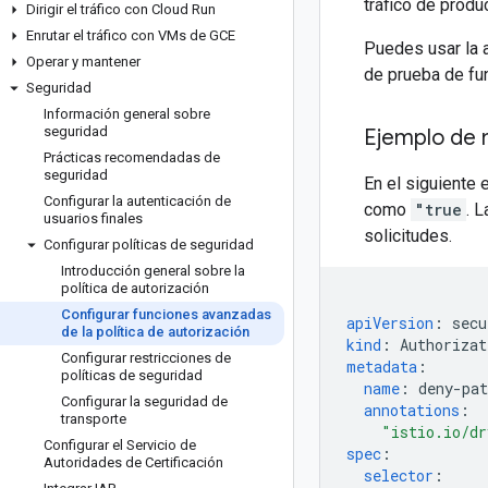
tráfico de produ
Dirigir el tráfico con Cloud Run
Enrutar el tráfico con VMs de GCE
Puedes usar la 
Operar y mantener
de prueba de fu
Seguridad
Información general sobre
seguridad
Ejemplo de
Prácticas recomendadas de
seguridad
En el siguiente 
Configurar la autenticación de
como
"true
. L
usuarios finales
solicitudes.
Configurar políticas de seguridad
Introducción general sobre la
política de autorización
Configurar funciones avanzadas
apiVersion
:
secu
de la política de autorización
kind
:
Authorizat
Configurar restricciones de
metadata
:
políticas de seguridad
name
:
deny-pat
Configurar la seguridad de
annotations
:
transporte
"istio.io/dr
Configurar el Servicio de
spec
:
Autoridades de Certificación
selector
: