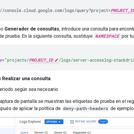
//console.cloud.google.com/logs/query?project=
PROJECT_I
po
Generador de consultas
, introduce una consulta para encontr
e prueba. En la siguiente consulta, sustituye
NAMESPACE
por tu
e
=
"projects/
PROJECT_ID
/logs/server-accesslog-stackdri
n
Realizar una consulta
.
periodo según sea necesario.
captura de pantalla se muestran las etiquetas de prueba en el reg
pués de aplicar la política de
deny-path-headers
de ejemplo