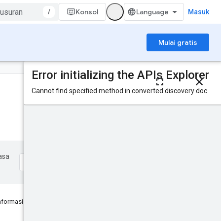
/
Konsol
Masuk
Mulai gratis
Pada halaman ini
Permintaan HTTP
Parameter jalur
Isi permintaan
Isi respons
Cakupan otorisasi
asa
Cobalah!
nformasi ini membantu?