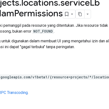
jects
.
locations
.
service
Lb
Iam
Permissions
i pemanggil pada resource yang ditentukan. Jika resource tidak a
osong, bukan error
NOT_FOUND
.
ng untuk digunakan dalam membuat UI yang mengetahui izin dan a
i ini dapat "gagal terbuka" tanpa peringatan.
.googleapis.com/v1beta1/{resource=projects/*/locatio
RPC Transcoding
.