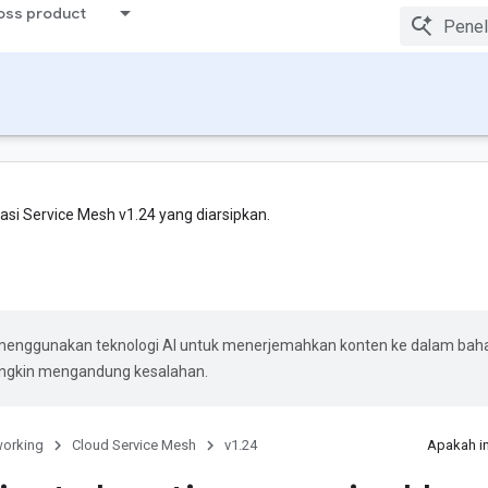
ross product
i Service Mesh v1.24 yang diarsipkan.
menggunakan teknologi AI untuk menerjemahkan konten ke dalam bah
ungkin mengandung kesalahan.
orking
Cloud Service Mesh
v1.24
Apakah i