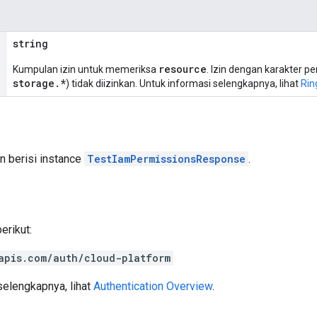
string
resource
Kumpulan izin untuk memeriksa
. Izin dengan karakter p
storage.*
) tidak diizinkan. Untuk informasi selengkapnya, lihat
Rin
an berisi instance
TestIamPermissionsResponse
.
rikut:
apis.com/auth/cloud-platform
selengkapnya, lihat
Authentication Overview
.