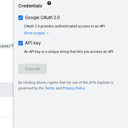
Invia feedback
ions/*}