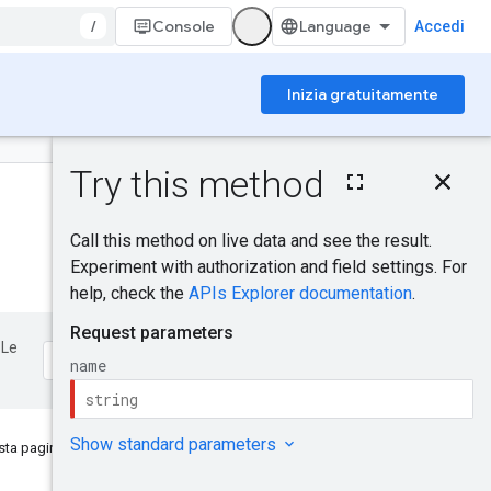
/
Console
Accedi
Inizia gratuitamente
Su questa pagina
Richiesta HTTP
Parametri del percorso
Corpo della richiesta
Corpo della risposta
Ambiti di
autorizzazione
 Le
Provala.
ta pagina è stata utile?