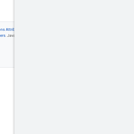
s Attribution 4.0
, mentre gli esempi di
ers
. Java è un marchio registrato di Oracle
Coinvolgi
Blog
Eventi
X (Twitter)
Google Cloud su YouTube
Google Cloud Tech su YouTube