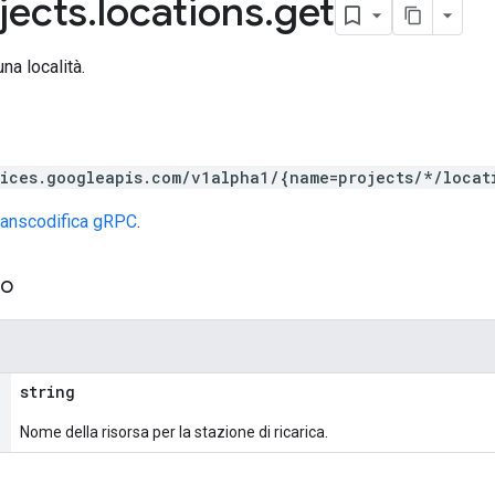
jects
.
locations
.
get
na località.
vices.googleapis.com/v1alpha1/{name=projects/*/locat
ranscodifica gRPC
.
so
string
Nome della risorsa per la stazione di ricarica.