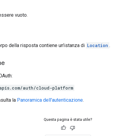
 essere vuoto.
corpo della risposta contiene un'istanza di
Location
.
ne
OAuth:
apis.com/auth/cloud-platform
nsulta la
Panoramica dell'autenticazione
.
Questa pagina è stata utile?