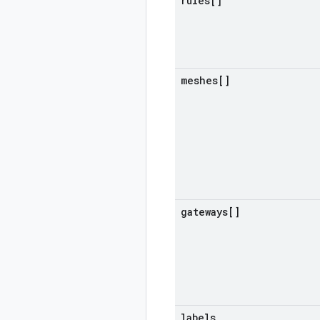
rules[]
meshes[]
gateways[]
labels