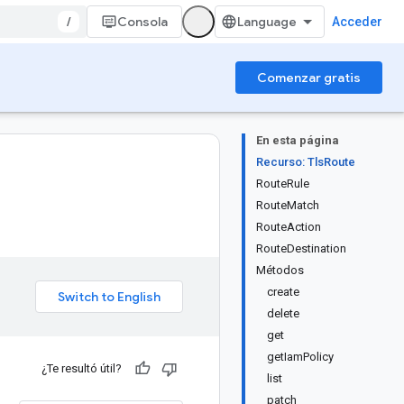
/
Consola
Acceder
Comenzar gratis
En esta página
Recurso: TlsRoute
RouteRule
RouteMatch
RouteAction
RouteDestination
Métodos
create
delete
get
getIamPolicy
¿Te resultó útil?
list
patch