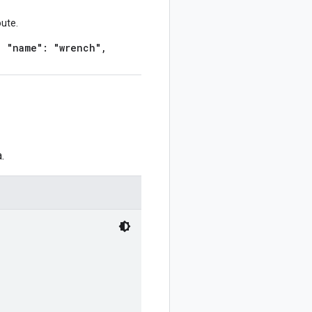
oute.
{ "name": "wrench",
.