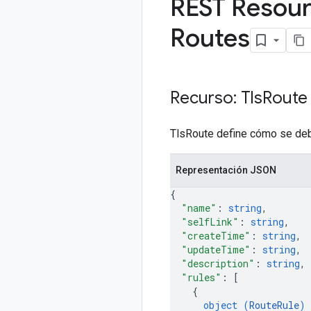
REST Resour
Routes
Recurso: Tls
Route
TlsRoute define cómo se debe 
Representación JSON
{
"name"
: 
string
,
"selfLink"
: 
string
,
"createTime"
: 
string
,
"updateTime"
: 
string
,
"description"
: 
string
,
"rules"
: 
[
{
object (
RouteRule
)