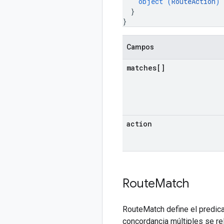
object (
RouteAction
)
}
}
Campos
matches[]
action
Route
Match
RouteMatch define el predica
concordancia múltiples se re