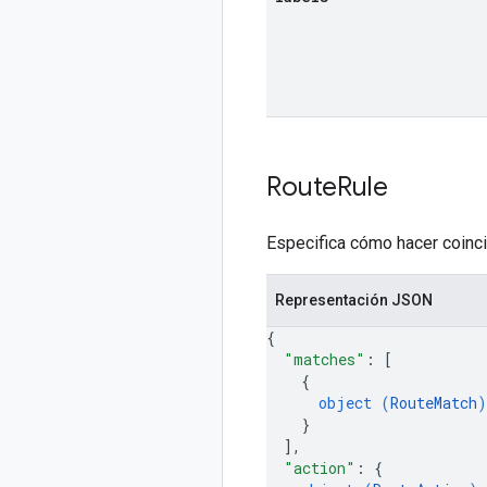
Route
Rule
Especifica cómo hacer coincid
Representación JSON
{
"matches"
: 
[
{
object (
RouteMatch
)
}
]
,
"action"
: 
{