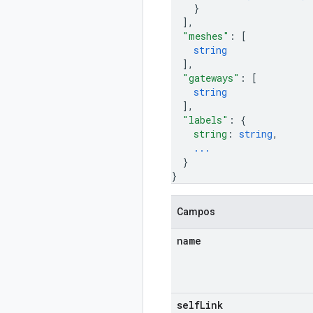
}
]
,
"meshes"
: 
[
string
]
,
"gateways"
: 
[
string
]
,
"labels"
: 
{
string
: 
string
,
...
}
}
Campos
name
self
Link