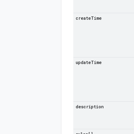
create
Time
update
Time
description