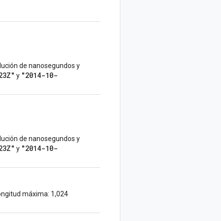
lución de nanosegundos y
23Z"
"2014-10-
y
lución de nanosegundos y
23Z"
"2014-10-
y
Longitud máxima: 1,024