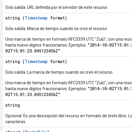
Solo salida. URL definida por el servidor de este recurso
string (
Timestamp
format)
Solo salida. Marca de tiempo cuando se creó el recurso.
Una marca de tiempo en formato RFC3339 UTC “Zulú”, con una reso
"2014-10-02T15:01:
hasta nueve dígitos fraccionarios. Ejemplos:
02T15:01:23.045123456Z"
.
string (
Timestamp
format)
Solo salida. La marca de tiempo cuando se creó el recurso.
Una marca de tiempo en formato RFC3339 UTC “Zulú”, con una reso
"2014-10-02T15:01:
hasta nueve dígitos fraccionarios. Ejemplos:
02T15:01:23.045123456Z"
.
string
Opcional. Es una descripción del recurso en formato de texto libre. 
caracteres.