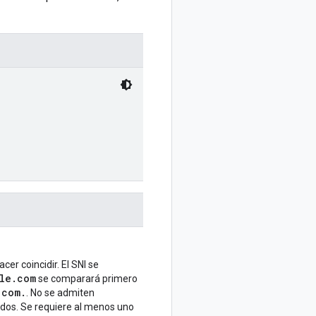
er coincidir. El SNI se
ple.com
se comparará primero
.com.
. No se admiten
idos. Se requiere al menos uno