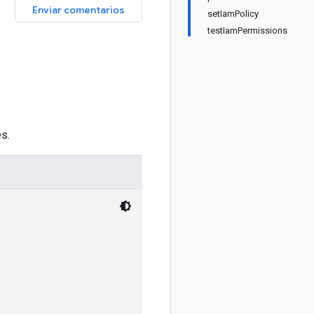
Enviar comentarios
setIamPolicy
testIamPermissions
s.