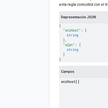
esta regla coincidirá con el t
Representación JSON
{
"sniHost"
: 
[
string
]
,
"alpn"
: 
[
string
]
}
Campos
sni
Host[]