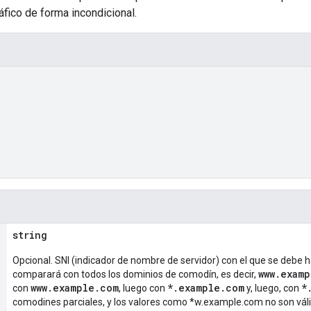
ráfico de forma incondicional.
string
Opcional. SNI (indicador de nombre de servidor) con el que se debe hac
www.exam
comparará con todos los dominios de comodín, es decir,
www.example.com
*.example.com
*
con
, luego con
y, luego, con
comodines parciales, y los valores como *w.example.com no son vál