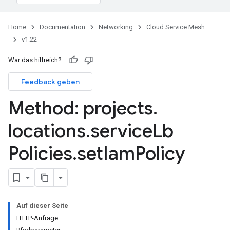
Home
Documentation
Networking
Cloud Service Mesh
v1.22
War das hilfreich?
Feedback geben
Method: projects
.
locations
.
service
Lb
Policies
.
set
Iam
Policy
Auf dieser Seite
HTTP-Anfrage