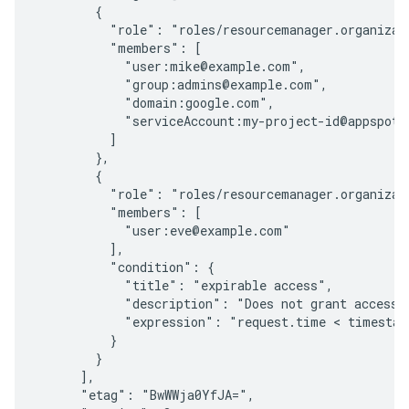
        {

          "role": "roles/resourcemanager.organizati
          "members": [

            "user:mike@example.com",

            "group:admins@example.com",

            "domain:google.com",

            "serviceAccount:my-project-id@appspot.g
          ]

        },

        {

          "role": "roles/resourcemanager.organizati
          "members": [

            "user:eve@example.com"

          ],

          "condition": {

            "title": "expirable access",

            "description": "Does not grant access a
            "expression": "request.time < timestam
          }

        }

      ],

      "etag": "BwWWja0YfJA=",
