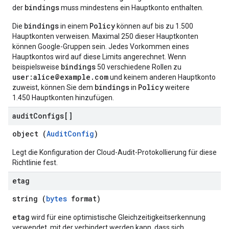
bindings
der
muss mindestens ein Hauptkonto enthalten.
bindings
Policy
Die
in einem
können auf bis zu 1.500
Hauptkonten verweisen. Maximal 250 dieser Hauptkonten
können Google-Gruppen sein. Jedes Vorkommen eines
Hauptkontos wird auf diese Limits angerechnet. Wenn
bindings
beispielsweise
50 verschiedene Rollen zu
user:alice@example.com
und keinem anderen Hauptkonto
bindings
Policy
zuweist, können Sie dem
in
weitere
1.450 Hauptkonten hinzufügen.
audit
Configs[]
object (
AuditConfig
)
Legt die Konfiguration der Cloud-Audit-Protokollierung für diese
Richtlinie fest.
etag
string (
bytes
format)
etag
wird für eine optimistische Gleichzeitigkeitserkennung
verwendet, mit der verhindert werden kann, dass sich