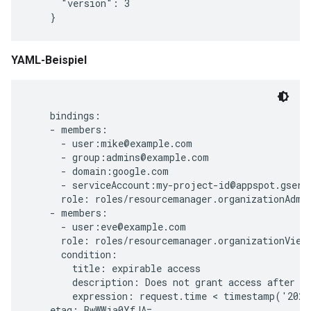
      "version": 3

YAML-Beispiel
    bindings:

    - members:

      - user:mike@example.com

      - group:admins@example.com

      - domain:google.com

      - serviceAccount:my-project-id@appspot.gservi
      role: roles/resourcemanager.organizationAdmin
    - members:

      - user:eve@example.com

      role: roles/resourcemanager.organizationViewe
      condition:

        title: expirable access

        description: Does not grant access after Se
        expression: request.time < timestamp('2020
    etag: BwWWja0YfJA=
