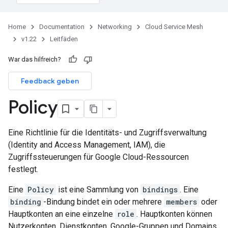
Home
Documentation
Networking
Cloud Service Mesh
v1.22
Leitfäden
War das hilfreich?
Feedback geben
Policy
Eine Richtlinie für die Identitäts- und Zugriffsverwaltung
(Identity and Access Management, IAM), die
Zugriffssteuerungen für Google Cloud-Ressourcen
festlegt.
Eine
Policy
ist eine Sammlung von
bindings
. Eine
binding
-Bindung bindet ein oder mehrere
members
oder
Hauptkonten an eine einzelne
role
. Hauptkonten können
Nutzerkonten, Dienstkonten, Google-Gruppen und Domains