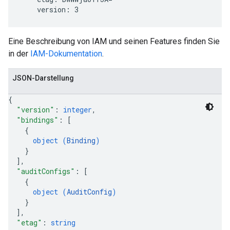
Eine Beschreibung von IAM und seinen Features finden Sie
in der
IAM-Dokumentation
.
JSON-Darstellung
{
"version"
: 
integer
,
"bindings"
: 
[
{
object (
Binding
)
}
]
,
"auditConfigs"
: 
[
{
object (
AuditConfig
)
}
]
,
"etag"
: 
string