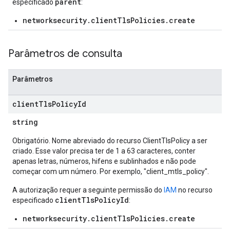
parent
especificado
:
networksecurity.clientTlsPolicies.create
Parâmetros de consulta
Parâmetros
client
Tls
Policy
Id
string
Obrigatório. Nome abreviado do recurso ClientTlsPolicy a ser
criado. Esse valor precisa ter de 1 a 63 caracteres, conter
apenas letras, números, hifens e sublinhados e não pode
começar com um número. Por exemplo, "client_mtls_policy".
A autorização requer a seguinte permissão do
IAM
no recurso
clientTlsPolicyId
especificado
:
networksecurity.clientTlsPolicies.create