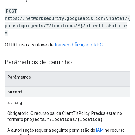
POST
https://networksecurity.googleapis.com/v1beta1/{
parent=projects/*/locations/*}/clientTlsPolicie
s
O URL usa a sintaxe de
transcodificação gRPC
.
Parâmetros de caminho
Parâmetros
parent
string
Obrigatório. O recurso pai da ClientTlsPolicy. Precisa estar no
projects/*/locations/{location}
formato
.
A autorização requer a seguinte permissão do
IAM
no recurso