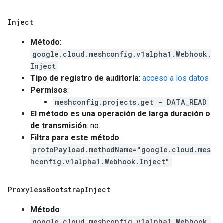
Inject
Método
:
google.cloud.meshconfig.v1alpha1.Webhook.
Inject
Tipo de registro de auditoría
:
acceso a los datos
Permisos
:
meshconfig.projects.get - DATA_READ
El método es una operación de larga duración o
de transmisión
: no.
Filtra para este método
:
protoPayload.methodName="google.cloud.mes
hconfig.v1alpha1.Webhook.Inject"
Proxyless
Bootstrap
Inject
Método
:
google.cloud.meshconfig.v1alpha1.Webhook.