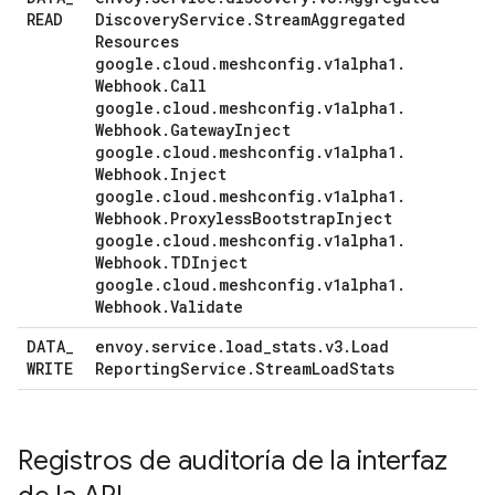
READ
Discovery
Service
.
Stream
Aggregated
Resources
google
.
cloud
.
meshconfig
.
v1alpha1
.
Webhook
.
Call
google
.
cloud
.
meshconfig
.
v1alpha1
.
Webhook
.
Gateway
Inject
google
.
cloud
.
meshconfig
.
v1alpha1
.
Webhook
.
Inject
google
.
cloud
.
meshconfig
.
v1alpha1
.
Webhook
.
Proxyless
Bootstrap
Inject
google
.
cloud
.
meshconfig
.
v1alpha1
.
Webhook
.
TDInject
google
.
cloud
.
meshconfig
.
v1alpha1
.
Webhook
.
Validate
DATA
_
envoy
.
service
.
load
_
stats
.
v3
.
Load
WRITE
Reporting
Service
.
Stream
Load
Stats
Registros de auditoría de la interfaz