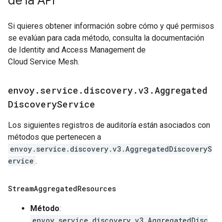
de la API
Si quieres obtener información sobre cómo y qué permisos
se evalúan para cada método, consulta la documentación
de Identity and Access Management de
Cloud Service Mesh.
envoy
.
service
.
discovery
.
v3
.
Aggregated
Discovery
Service
Los siguientes registros de auditoría están asociados con
métodos que pertenecen a
envoy.service.discovery.v3.AggregatedDiscoveryS
ervice
.
Stream
Aggregated
Resources
Método
:
envoy.service.discovery.v3.AggregatedDisc