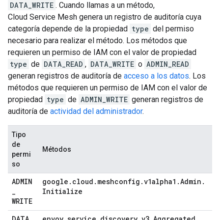
DATA_WRITE
. Cuando llamas a un método,
Cloud Service Mesh genera un registro de auditoría cuya
categoría depende de la propiedad
type
del permiso
necesario para realizar el método. Los métodos que
requieren un permiso de IAM con el valor de propiedad
type
de
DATA_READ
,
DATA_WRITE
o
ADMIN_READ
generan registros de auditoría de
acceso a los datos
. Los
métodos que requieren un permiso de IAM con el valor de
propiedad
type
de
ADMIN_WRITE
generan registros de
auditoría de
actividad del administrador
.
Tipo
de
Métodos
permi
so
ADMIN
google
.
cloud
.
meshconfig
.
v1alpha1
.
Admin
.
_
Initialize
WRITE
DATA
_
envoy
.
service
.
discovery
.
v3
.
Aggregated