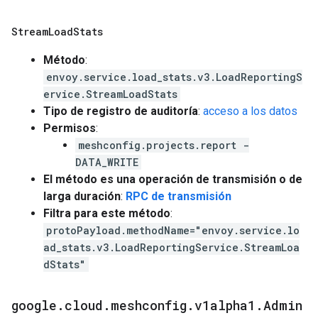
Stream
Load
Stats
Método
:
envoy.service.load_stats.v3.LoadReportingS
ervice.StreamLoadStats
Tipo de registro de auditoría
:
acceso a los datos
Permisos
:
meshconfig.projects.report -
DATA_WRITE
El método es una operación de transmisión o de
larga duración
:
RPC de transmisión
Filtra para este método
:
protoPayload.methodName="envoy.service.lo
ad_stats.v3.LoadReportingService.StreamLoa
dStats"
google
.
cloud
.
meshconfig
.
v1alpha1
.
Admin