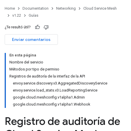
Home
Documentation
Networking
Cloud Service Mesh
v1.22
Guías
¿Te resultó útil?
Enviar comentarios
En esta página
Nombre del servicio
Métodos por tipo de permiso
Registros de auditoría de la interfaz de la API
envoy.service.discovery.v3.AggregatedDiscoveryService
envoy.service.load_stats.v3.LoadReportingService
google.cloud.meshconfig.v1alpha1.Admin
google.cloud.meshconfig.v1alpha1.Webhook
Registro de auditoría de