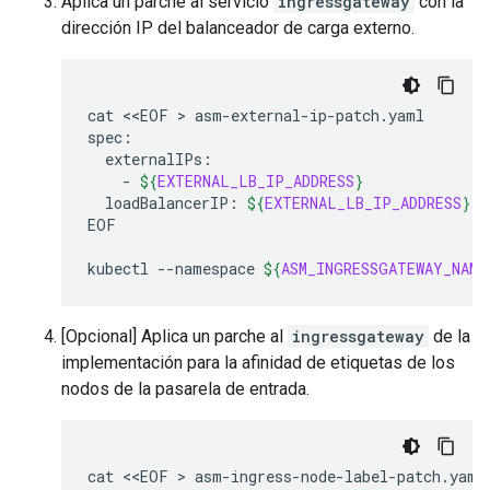
Aplica un parche al servicio
ingressgateway
con la
dirección IP del balanceador de carga externo.
cat
<<EOF
 > 
asm-external-ip-patch.yaml

-
${
EXTERNAL_LB_IP_ADDRESS
}
loadBalancerIP:
${
EXTERNAL_LB_IP_ADDRESS
}
EOF

kubectl
--namespace
${
ASM_INGRESSGATEWAY_NAME
[Opcional] Aplica un parche al
ingressgateway
de la
implementación para la afinidad de etiquetas de los
nodos de la pasarela de entrada.
cat
<<EOF
 > 
asm-ingress-node-label-patch.yaml
