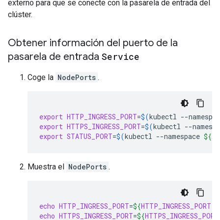
externo para que se conecte con la pasarela de entrada del
clúster.
Obtener información del puerto de la
pasarela de entrada
Service
Coge la
NodePorts
.
export
HTTP_INGRESS_PORT
=
$(
kubectl
--namespa
export
HTTPS_INGRESS_PORT
=
$(
kubectl
--namesp
export
STATUS_PORT
=
$(
kubectl
--namespace
${
AS
Muestra el
NodePorts
.
echo
HTTP_INGRESS_PORT
=
${
HTTP_INGRESS_PORT
}
echo
HTTPS_INGRESS_PORT
=
${
HTTPS_INGRESS_PORT