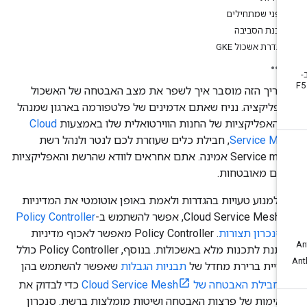
לפני שמתחילים
הכנת הסביבה
הגדרת אשכול GKE
דריך הזה מוסבר איך לשפר את מצב האבטחה של האשכול
אפליקציה. נניח שאתם אדמינים של פלטפורמה בארגון שמנהל
 האפליקציות של החנות הווירטואלית שלו באמצעות
Cloud
Service Me
, חבילת כלים שעוזרת לכם לנטר ולנהל רשת
Service mesh אמינה. אתם אחראים לוודא שהרשת והאפליקציות
כם מאובטחות.
י למנוע טעויות בהגדרות ולאמת באופן אוטומטי את המדיניות
C, אפשר להשתמש ב-
Policy Controller
-
סנכרון תצורות
. Policy Controller מאפשר לאכוף מדיניות
שניתנת לתכנות מלא באשכולות. בנוסף, Policy Controller כולל
ריית ברירת מחדל של
תבניות הגבלות
שאפשר להשתמש בהן
ם
חבילת האבטחה של Cloud Service Mesh
כדי לבדוק את
התאימות של פרצות האבטחה ושיטות מומלצות ברשת. ‫סנכרון