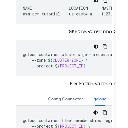
NAME                LOCATION      MASTER_V
מתחברים לאשכול GKE:
gcloud
container
clusters
get-credentials
--zone
${
CLUSTER_ZONE
}
\
--project
${
PROJECT_ID
}
רישום האשכול ב-Fleet:
Config Connector
gcloud
gcloud
container
fleet
memberships
registe
--project
${
PROJECT_ID
}
\