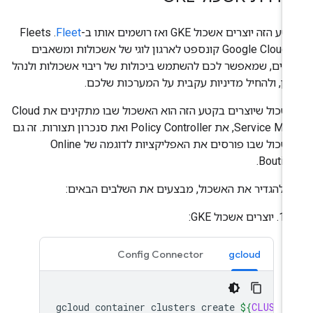
 הזה יוצרים אשכול GKE ואז רושמים אותו ב-
Fleet
. ‫Fleets
הםGoogle Cloud קונספט לארגון לוגי של אשכולות ומשאבים
רים, שמאפשר לכם להשתמש ביכולות של ריבוי אשכולות ולנהל
תן, ולהחיל מדיניות עקבית על המערכות שלכם.
האשכול שיוצרים בקטע הזה הוא האשכול שבו מתקינים את Cloud
Service Mesh, את Policy Controller ואת סנכרון תצורות. זה גם
האשכול שבו פורסים את האפליקציות לדוגמה של Online
Boutiqu
י להגדיר את האשכול, מבצעים את השלבים הבאים:
יוצרים אשכול GKE:
Config Connector
gcloud
gcloud
container
clusters
create
${
CLUSTER