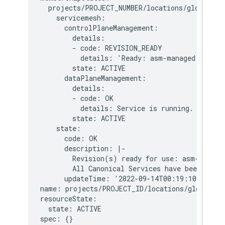
  projects/PROJECT_NUMBER/locations/global
    servicemesh:

      controlPlaneManagement:

        details:

        - code: REVISION_READY

          details: 'Ready: asm-managed'

        state: ACTIVE

      dataPlaneManagement:

        details:

        - code: OK

          details: Service is running.

        state: ACTIVE

    state:

      code: OK

      description: |-

        Revision(s) ready for use: asm-man
        All Canonical Services have been re
      updateTime: '2022-09-14T00:19:10.571
name: projects/PROJECT_ID/locations/global
resourceState:

  state: ACTIVE

spec: {}
