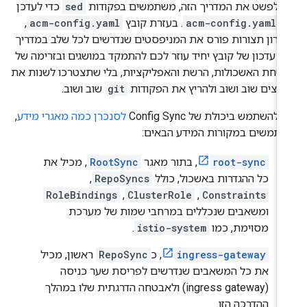
י לפשט את המדריך הזה, משתמשים בפקודות
sed
כדי לעדכן
ת
acm-config.yaml
. בעזרת קובץ
acm-config.yaml
,‏
כרון תצורות פורס את המניפסטים שנדרשים לכל שלב במדריך
ה. עדכון של קובץ יחיד עוזר לכם להתמקד במושגים ובזרימה של
טחת האשכולות, הרשת והאפליקציות, בלי שתצטרכו לשנות את
בצים שוב ושוב ולהריץ את הפקודות
git
שוב ושוב.
 להשתמש ביכולת של Config Sync
לסנכרן כמה מאגרי מידע
,
תמשים במקורות המידע הבאים:
root-sync
, בתור מאגר
RootSync
, מכיל את
כל ההגדרות באשכול, כולל
RepoSyncs
,‏
Constraints
,‏
ClusterRole
,‏
RoleBindings
ומשאבים שנכללים במרחבי שמות של מערכת
מסוימת, כמו
istio-system
.
ingress-gateway
, כ
RepoSync
ראשון, מכיל
את כל המשאבים שנדרשים לפריסת שער כניסה
(ingress gateway) ולאבטחה הדרגתית שלו במהלך
ההדרכה הזו.