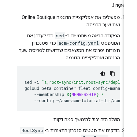
מפעילים את אפליקציית הדוגמה Online Boutique
ואת שער הכניסה.
הפקודה הבאה משתמשת ב-
sed
כדי לעדכן את
המניפסט
acm-config.yaml
כדי שסנכרון
תצורות יפרוס את המשאבים שדרושים לפריסת שער
הכניסה ואפליקציית הדוגמה.
sed
-i
"s,root-sync/init,root-sync/deploym
gcloud
beta
container
fleet
config-managem
--membership
${
MEMBERSHIP
}
\
--config
השלב הזה יכול להימשך כמה דקות.
בודקים את סטטוס סנכרון התצורות ב-
RootSync