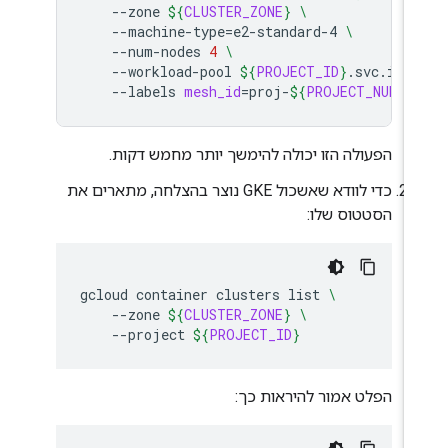
--zone
${
CLUSTER_ZONE
}
\
--machine-type
=
e2-standard-4
\
--num-nodes
4
\
--workload-pool
${
PROJECT_ID
}
.svc.id.g
--labels
mesh_id
=
proj-
${
PROJECT_NUMBE
הפעולה הזו יכולה להימשך יותר מחמש דקות.
כדי לוודא שאשכול GKE נוצר בהצלחה, מתארים את
הסטטוס שלו:
gcloud
container
clusters
list
\
--zone
${
CLUSTER_ZONE
}
\
--project
${
PROJECT_ID
}
הפלט אמור להיראות כך: