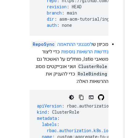
repo
:
https://github.com/GoogleC
revision
:
HEAD
branch
:
main
dir
:
asm-acm-tutorial/ingress-gat
auth
:
none
מכיוון ש
למנגנוני ההתאמה
RepoSync
נדרשות הרשאות נוספות
כדי ליצור
משאבי Istio, מוחלים על האשכול גם
ClusterRole
ושני אובייקטים מסוג
RoleBinding
כדי להעניק את
ההרשאות האלה:
apiVersion
:
rbac.authorization.k8s.io
kind
:
ClusterRole
metadata
:
labels
:
rbac.authorization.k8s.io/aggrega
name
:
custom:aggregate-to-edit:ist