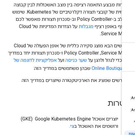
ורות מבצע התאמה רציפה בין מצב האשכולות לבין קבוצה
מרכזית של קובצי תצורה דקלרטיביים של Kubernetes. שימוש
משולב ב-Policy Controller וב-סנכרון תצורות מאפשר לכם
כוף באופן רציף
מגבלות
על הגדרות המדיניות של Cloud
Service Mes
בתרשים הבא מוצג סקירה כללית של אופן הפעולה של Cloud
Service Mesh,‏ Policy Controller ו-סנכרון תצורות יחד במדריך
ה כדי לנהל ולהגן על
שער כניסה
ועל
אפליקציות לדוגמה של
Online Boutique
שבהן משתמשים במדריך הזה:
טרות
יוצרים אשכול Google Kubernetes Engine ‏ (GKE)
ורושמים את האשכול ב
צי
.