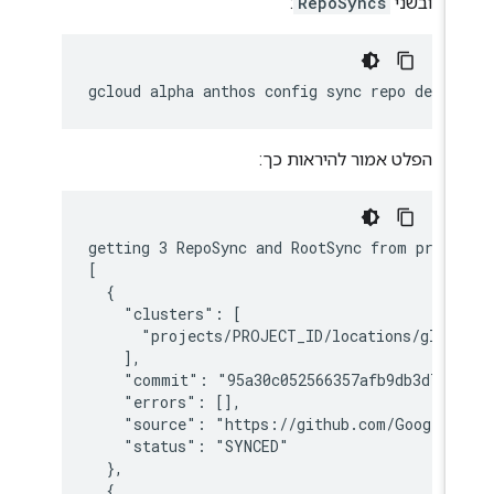
ובשני
RepoSyncs
:
gcloud
alpha
anthos
config
sync
repo
הפלט אמור להיראות כך:
getting 3 RepoSync and RootSync from proje
[

  {

    "clusters": [

      "projects/PROJECT_ID/locations/globa
    ],

    "commit": "95a30c052566357afb9db3d7f61
    "errors": [],

    "source": "https://github.com/GoogleCl
    "status": "SYNCED"

  },

  {
