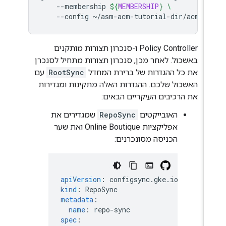
--membership
${
MEMBERSHIP
}
\
--config
‫Policy Controller ו-סנכרון תצורות מותקנים
באשכול. לאחר מכן,‏ סנכרון תצורות מתחיל לסנכרן
את כל ההגדרות של ברירת המחדל
RootSync
עם
האשכול שלכם. ההגדרות האלה מתקינות ומגדירות
את הרכיבים העיקריים הבאים:
האובייקטים
RepoSync
שמגדירים את
אפליקציות Online Boutique ואת שער
הכניסה מסונכרנים:
apiVersion
:
configsync.gke.io/v1beta1
kind
:
RepoSync
metadata
:
name
:
repo-sync
spec
: