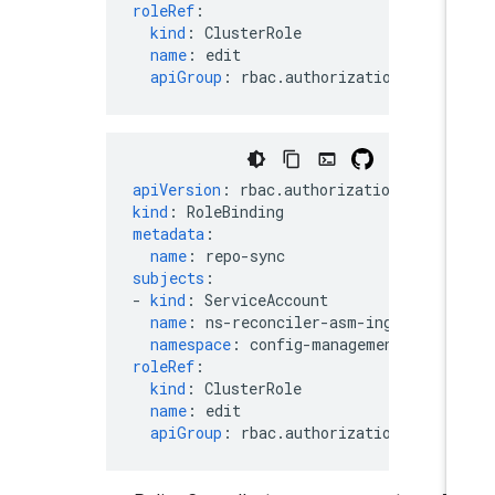
roleRef
:
kind
:
ClusterRole
name
:
edit
apiGroup
:
rbac.authorization.k8s.io
apiVersion
:
rbac.authorization.k8s.io
kind
:
RoleBinding
metadata
:
name
:
repo-sync
subjects
:
-
kind
:
ServiceAccount
name
:
ns-reconciler-asm-ingress
namespace
:
config-management-syste
roleRef
:
kind
:
ClusterRole
name
:
edit
apiGroup
:
rbac.authorization.k8s.io