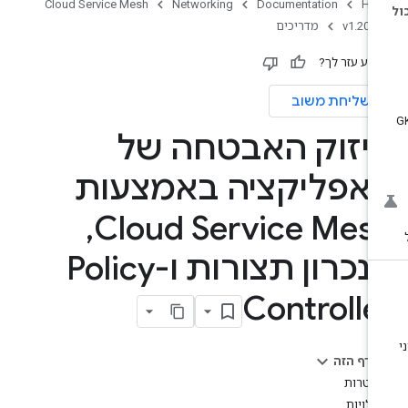
Cloud Service Mesh
Networking
Documentation
Ho
v1.20
מדריכים
ידע עזר לך?
שליחת משוב
יזוק האבטחה של
אפליקציה באמצעות
,
Cloud Service Mes
סנכרון תצורות ו-Policy
Controlle
בדף הזה
מטרות
עלויות