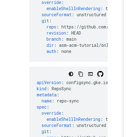
override
:
enableShellInRendering
:
true
sourceFormat
:
unstructured
git
:
repo
:
https://github.com/GoogleC
revision
:
HEAD
branch
:
main
dir
:
asm-acm-tutorial/online-bout
auth
:
none
apiVersion
:
configsync.gke.io/v1beta1
kind
:
RepoSync
metadata
:
name
:
repo-sync
spec
:
override
:
enableShellInRendering
:
true
sourceFormat
:
unstructured
git
: