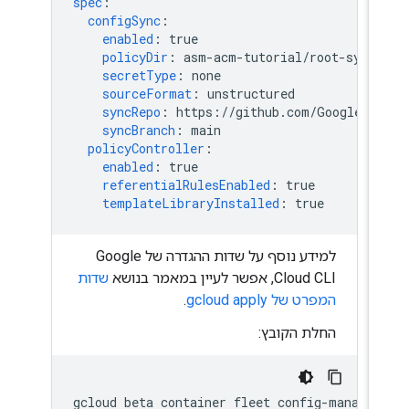
spec
:
configSync
:
enabled
:
true
policyDir
:
asm-acm-tutorial/root-sync/
secretType
:
none
sourceFormat
:
unstructured
syncRepo
:
https://github.com/GoogleCl
syncBranch
:
main
policyController
:
enabled
:
true
referentialRulesEnabled
:
true
templateLibraryInstalled
:
true
למידע נוסף על שדות ההגדרה של Google
Cloud CLI, אפשר לעיין במאמר בנושא
שדות
המפרט של gcloud apply
.
החלת הקובץ:
gcloud
beta
container
fleet
config-managem