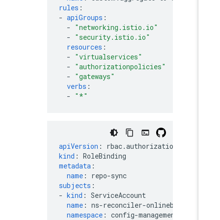
rules
:
-
apiGroups
:
-
"networking.istio.io"
-
"security.istio.io"
resources
:
-
"virtualservices"
-
"authorizationpolicies"
-
"gateways"
verbs
:
-
"*"
apiVersion
:
rbac.authorization.k8s.io
kind
:
RoleBinding
metadata
:
name
:
repo-sync
subjects
:
-
kind
:
ServiceAccount
name
:
ns-reconciler-onlineboutique
namespace
:
config-management-syste