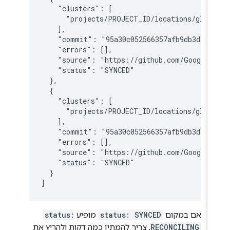
    "clusters": [

      "projects/PROJECT_ID/locations/globa
    ],

    "commit": "95a30c052566357afb9db3d7f61
    "errors": [],

    "source": "https://github.com/GoogleCl
    "status": "SYNCED"

  },

  {

    "clusters": [

      "projects/PROJECT_ID/locations/globa
    ],

    "commit": "95a30c052566357afb9db3d7f61
    "errors": [],

    "source": "https://github.com/GoogleCl
    "status": "SYNCED"

  }

אם במקום
status: SYNCED
מופיע
status:
RECONCILING
, צריך להמתין כמה דקות ולהריץ את