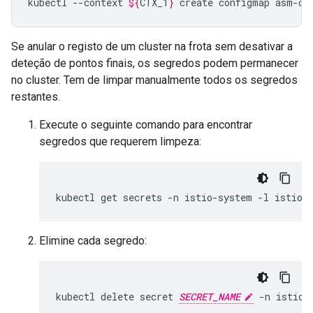
kubectl
--context
${
CTX_1
}
create
configmap
asm-op
Se anular o registo de um cluster na frota sem desativar a
deteção de pontos finais, os segredos podem permanecer
no cluster. Tem de limpar manualmente todos os segredos
restantes.
Execute o seguinte comando para encontrar
segredos que requerem limpeza:
Elimine cada segredo:
kubectl delete secret 
SECRET_NAME