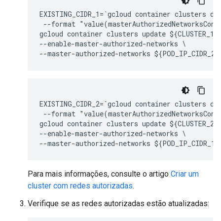
EXISTING_CIDR_1=`gcloud container clusters de
 --format "value(masterAuthorizedNetworksConfi
gcloud container clusters update ${CLUSTER_1}
--enable-master-authorized-networks \

EXISTING_CIDR_2=`gcloud container clusters de
 --format "value(masterAuthorizedNetworksConfi
gcloud container clusters update ${CLUSTER_2}
--enable-master-authorized-networks \

Para mais informações, consulte o artigo
Criar um
cluster com redes autorizadas
.
Verifique se as redes autorizadas estão atualizadas: