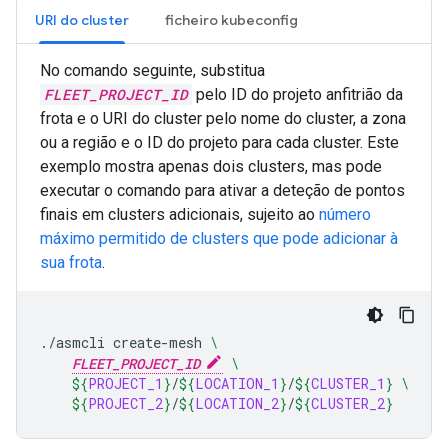
URI do cluster
ficheiro kubeconfig
No comando seguinte, substitua
FLEET_PROJECT_ID
pelo ID do projeto anfitrião da
frota e o URI do cluster pelo nome do cluster, a zona
ou a região e o ID do projeto para cada cluster. Este
exemplo mostra apenas dois clusters, mas pode
executar o comando para ativar a deteção de pontos
finais em clusters adicionais, sujeito ao
número
máximo permitido de clusters que pode adicionar à
sua frota
.
./asmcli
create-mesh
\
FLEET_PROJECT_ID
\
${
PROJECT_1
}
/
${
LOCATION_1
}
/
${
CLUSTER_1
}
\
${
PROJECT_2
}
/
${
LOCATION_2
}
/
${
CLUSTER_2
}