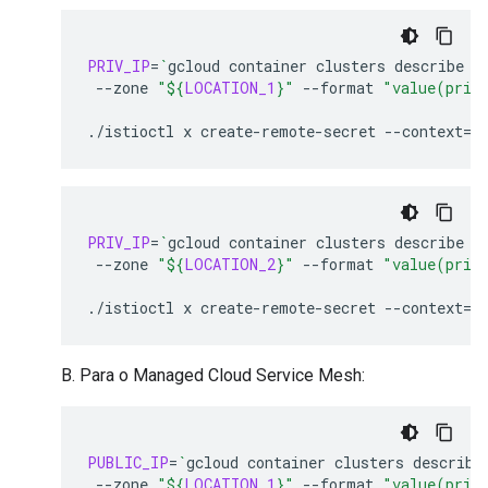
PRIV_IP
=
`
gcloud
container
clusters
describe
"
--zone
"
${
LOCATION_1
}
"
--format
"value(priv
./istioctl
x
create-remote-secret
--context
=
$
PRIV_IP
=
`
gcloud
container
clusters
describe
"
--zone
"
${
LOCATION_2
}
"
--format
"value(priv
./istioctl
x
create-remote-secret
--context
=
$
B. Para o Managed Cloud Service Mesh:
PUBLIC_IP
=
`
gcloud
container
clusters
describe
--zone
"
${
LOCATION_1
}
"
--format
"value(priv