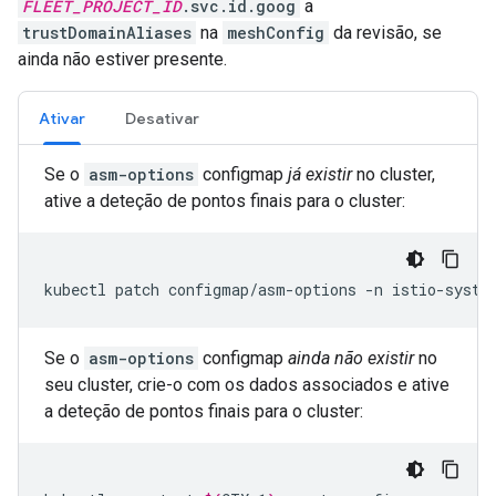
FLEET_PROJECT_ID
.svc.id.goog
a
trustDomainAliases
na
meshConfig
da revisão, se
ainda não estiver presente.
Ativar
Desativar
Se o
asm-options
configmap
já existir
no cluster,
ative a deteção de pontos finais para o cluster:
kubectl
patch
configmap
/
asm
-
options
-
n
istio
-
syste
Se o
asm-options
configmap
ainda não existir
no
seu cluster, crie-o com os dados associados e ative
a deteção de pontos finais para o cluster: