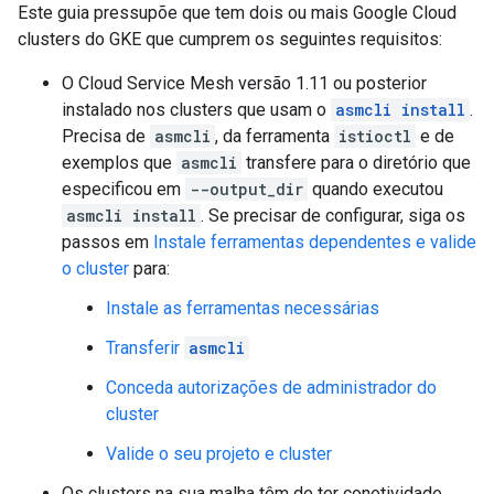
Este guia pressupõe que tem dois ou mais Google Cloud
clusters do GKE que cumprem os seguintes requisitos:
O Cloud Service Mesh versão 1.11 ou posterior
instalado nos clusters que usam o
asmcli install
.
Precisa de
asmcli
, da ferramenta
istioctl
e de
exemplos que
asmcli
transfere para o diretório que
especificou em
--output_dir
quando executou
asmcli install
. Se precisar de configurar, siga os
passos em
Instale ferramentas dependentes e valide
o cluster
para:
Instale as ferramentas necessárias
Transferir
asmcli
Conceda autorizações de administrador do
cluster
Valide o seu projeto e cluster
Os clusters na sua malha têm de ter conetividade