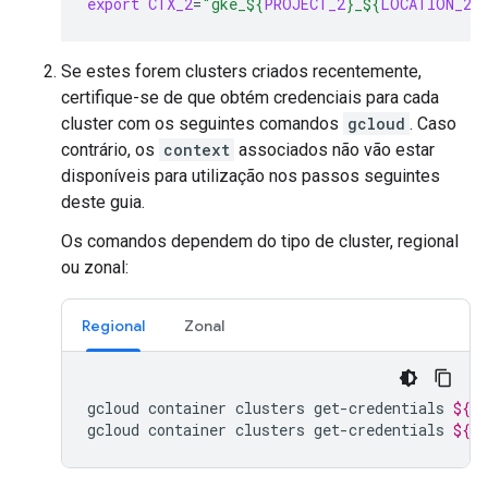
export
CTX_2
=
"gke_
${
PROJECT_2
}
_
${
LOCATION_2
}
Se estes forem clusters criados recentemente,
certifique-se de que obtém credenciais para cada
cluster com os seguintes comandos
gcloud
. Caso
contrário, os
context
associados não vão estar
disponíveis para utilização nos passos seguintes
deste guia.
Os comandos dependem do tipo de cluster, regional
ou zonal:
Regional
Zonal
gcloud
container
clusters
get-credentials
${
C
gcloud
container
clusters
get-credentials
${
C