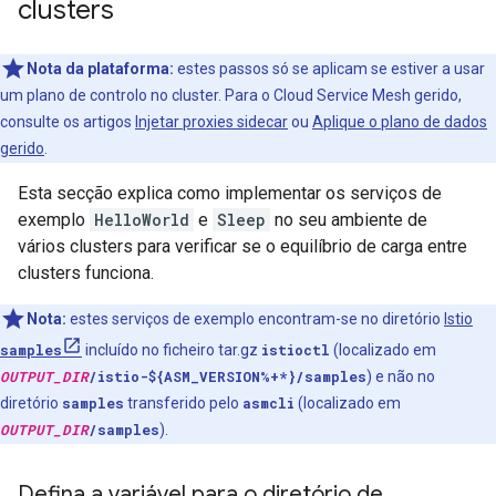
clusters
Nota da plataforma:
estes passos só se aplicam se estiver a usar
um plano de controlo no cluster. Para o Cloud Service Mesh gerido,
consulte os artigos
Injetar proxies sidecar
ou
Aplique o plano de dados
gerido
.
Esta secção explica como implementar os serviços de
exemplo
HelloWorld
e
Sleep
no seu ambiente de
vários clusters para verificar se o equilíbrio de carga entre
clusters funciona.
Nota:
estes serviços de exemplo encontram-se no diretório
Istio
samples
incluído no ficheiro tar.gz
istioctl
(localizado em
OUTPUT_DIR
/istio-${ASM_VERSION%+*}/samples
) e não no
diretório
samples
transferido pelo
asmcli
(localizado em
OUTPUT_DIR
/samples
).
Defina a variável para o diretório de