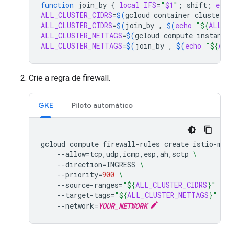
function
join_by
{
local
IFS
=
"
$1
"
;
shift
;
ech
ALL_CLUSTER_CIDRS
=
$(
gcloud
container
clusters
ALL_CLUSTER_CIDRS
=
$(
join_by
,
$(
echo
"
${
ALL_
ALL_CLUSTER_NETTAGS
=
$(
gcloud
compute
instanc
ALL_CLUSTER_NETTAGS
=
$(
join_by
,
$(
echo
"
${
AL
Crie a regra de firewall.
GKE
Piloto automático
gcloud
compute
firewall-rules
create
istio-mu
--allow
=
tcp,udp,icmp,esp,ah,sctp
\
--direction
=
INGRESS
\
--priority
=
900
\
--source-ranges
=
"
${
ALL_CLUSTER_CIDRS
}
"
\
--target-tags
=
"
${
ALL_CLUSTER_NETTAGS
}
"
-
--network
=
YOUR_NETWORK