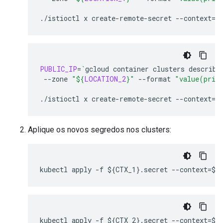
./istioctl
x
create-remote-secret
--context
=
$
PUBLIC_IP
=
`
gcloud
container
clusters
describe
--zone
"
${
LOCATION_2
}
"
--format
"value(priv
./istioctl
x
create-remote-secret
--context
=
$
Aplique os novos segredos nos clusters: