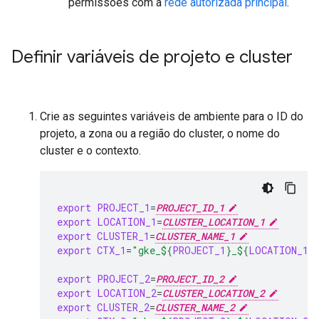
permissões com a
rede autorizada principal
.
Definir variáveis de projeto e cluster
Crie as seguintes variáveis de ambiente para o ID do
projeto, a zona ou a região do cluster, o nome do
cluster e o contexto.
export
PROJECT_1
=
PROJECT_ID_1
export
LOCATION_1
=
CLUSTER_LOCATION_1
export
CLUSTER_1
=
CLUSTER_NAME_1
export
CTX_1
=
"gke_
${
PROJECT_1
}
_
${
LOCATION_1
}
export
PROJECT_2
=
PROJECT_ID_2
export
LOCATION_2
=
CLUSTER_LOCATION_2
export
CLUSTER_2
=
CLUSTER_NAME_2