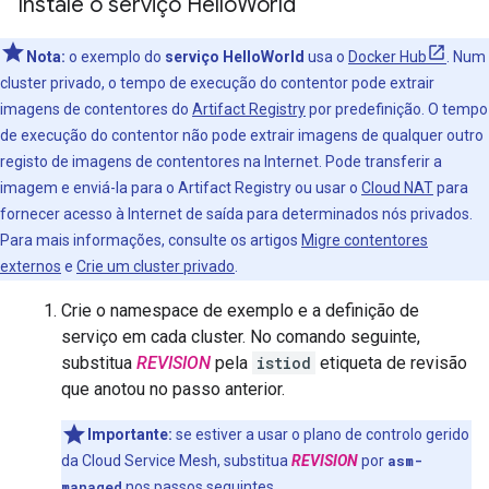
Instale o serviço Hello
World
Nota:
o exemplo do
serviço HelloWorld
usa o
Docker Hub
. Num
cluster privado, o tempo de execução do contentor pode extrair
imagens de contentores do
Artifact Registry
por predefinição. O tempo
de execução do contentor não pode extrair imagens de qualquer outro
registo de imagens de contentores na Internet. Pode transferir a
imagem e enviá-la para o Artifact Registry ou usar o
Cloud NAT
para
fornecer acesso à Internet de saída para determinados nós privados.
Para mais informações, consulte os artigos
Migre contentores
externos
e
Crie um cluster privado
.
Crie o namespace de exemplo e a definição de
serviço em cada cluster. No comando seguinte,
substitua
REVISION
pela
istiod
etiqueta de revisão
que anotou no passo anterior.
Importante:
se estiver a usar o plano de controlo gerido
da Cloud Service Mesh, substitua
REVISION
por
asm-
managed
nos passos seguintes.