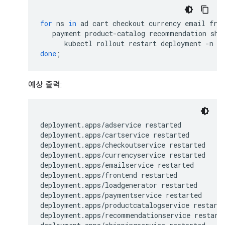
for
ns
in
ad
cart
checkout
currency
email
fro
payment
product-catalog
recommendation
shi
kubectl
rollout
restart
deployment
-n
$
done
;
예상 출력:
deployment.apps/adservice restarted

deployment.apps/cartservice restarted

deployment.apps/checkoutservice restarted

deployment.apps/currencyservice restarted

deployment.apps/emailservice restarted

deployment.apps/frontend restarted

deployment.apps/loadgenerator restarted

deployment.apps/paymentservice restarted

deployment.apps/productcatalogservice restarte
deployment.apps/recommendationservice restarte