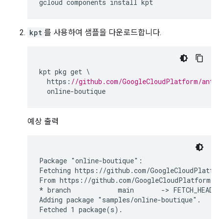
kpt
를 사용하여 샘플을 다운로드합니다.
kpt
pkg
get
https
:
//github.com/GoogleCloudPlatform/anth
online
-
boutique
예상 출력
Package "online-boutique":

Fetching https://github.com/GoogleCloudPlatfo
From https://github.com/GoogleCloudPlatform/an
* branch            main       -> FETCH_HEAD

Adding package "samples/online-boutique".
