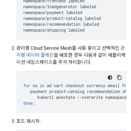
namespace/frontend labeled

namespace/loadgenerator labeled

namespace/payment labeled

namespace/product-catalog labeled

namespace/recommendation labeled

관리형 Cloud Service Mesh를 사용 중이고 선택적인
관
리형 데이터 플레인
을 배포한 경우 다음과 같이 애플리케
이션 네임스페이스를 주석 처리합니다.
for
ns
in
ad
cart
checkout
currency
email
fro
payment
product-catalog
recommendation
shi
kubectl
annotate
--overwrite
namespace
done
;
포드 재시작: