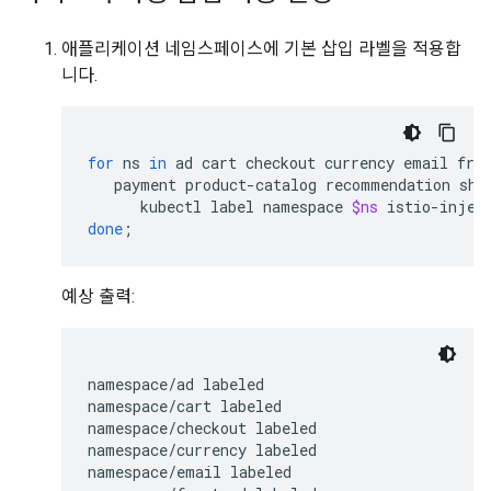
애플리케이션 네임스페이스에 기본 삽입 라벨을 적용합
니다.
for
ns
in
ad
cart
checkout
currency
email
fro
payment
product-catalog
recommendation
shi
kubectl
label
namespace
$ns
istio-injec
done
;
예상 출력:
namespace/ad labeled

namespace/cart labeled

namespace/checkout labeled

namespace/currency labeled

namespace/email labeled
