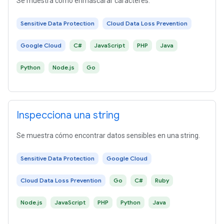
Se muestra cómo enmascarar caracteres.
Sensitive Data Protection
Cloud Data Loss Prevention
Google Cloud
C#
JavaScript
PHP
Java
Python
Node.js
Go
Inspecciona una string
Se muestra cómo encontrar datos sensibles en una string.
Sensitive Data Protection
Google Cloud
Cloud Data Loss Prevention
Go
C#
Ruby
Node.js
JavaScript
PHP
Python
Java