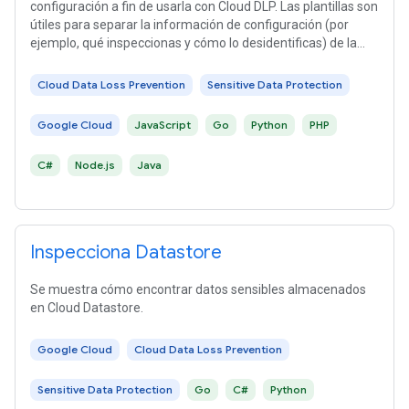
configuración a fin de usarla con Cloud DLP. Las plantillas son
útiles para separar la información de configuración (por
ejemplo, qué inspeccionas y cómo lo desidentificas) de la
implementación de las solicitudes. Las plantillas
proporcionan una forma de reutilizar la configuración y
Cloud Data Loss Prevention
Sensitive Data Protection
habilitar la coherencia entre los usuarios y los conjuntos de
datos. Además, cada vez que actualizas una plantilla, se
Google Cloud
JavaScript
Go
Python
PHP
actualiza para cualquier activador de trabajo que la use.
C#
Node.js
Java
Inspecciona Datastore
Se muestra cómo encontrar datos sensibles almacenados
en Cloud Datastore.
Google Cloud
Cloud Data Loss Prevention
Sensitive Data Protection
Go
C#
Python