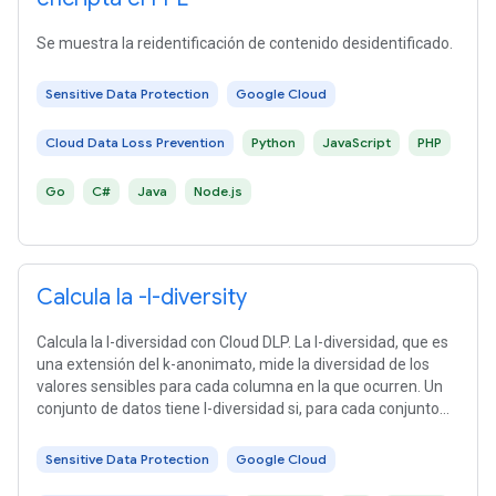
Se muestra la reidentificación de contenido desidentificado.
Sensitive Data Protection
Google Cloud
Cloud Data Loss Prevention
Python
JavaScript
PHP
Go
C#
Java
Node.js
Calcula la -l-diversity
Calcula la l-diversidad con Cloud DLP. La l-diversidad, que es
una extensión del k-anonimato, mide la diversidad de los
valores sensibles para cada columna en la que ocurren. Un
conjunto de datos tiene l-diversidad si, para cada conjunto
de filas con cuasi identificadores idénticos, hay al menos l
valores distintos para cada atributo sensible.
Sensitive Data Protection
Google Cloud