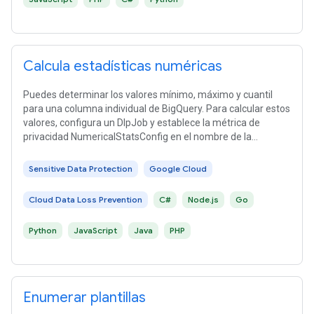
Calcula estadísticas numéricas
Puedes determinar los valores mínimo, máximo y cuantil
para una columna individual de BigQuery. Para calcular estos
valores, configura un DlpJob y establece la métrica de
privacidad NumericalStatsConfig en el nombre de la
columna que se analizará. Cuando ejecutas el trabajo,
Cloud DLP calcula las estadísticas para la columna dada y
Sensitive Data Protection
Google Cloud
muestra sus resultados en el objeto NumericalStatsResult.
Cloud Data Loss Prevention
C#
Node.js
Go
Python
JavaScript
Java
PHP
Enumerar plantillas