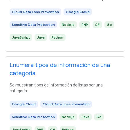
en el conjunto. En esta muestra, se indica cómo usar
Cloud DLP para calcular un valor de k-anonimato.
Cloud Data Loss Prevention
Google Cloud
Sensitive Data Protection
Node.js
PHP
C#
Go
JavaScript
Java
Python
Enumera tipos de información de una
categoría
Se muestran tipos de información de listas por una
categoría.
Google Cloud
Cloud Data Loss Prevention
Sensitive Data Protection
Node.js
Java
Go
JavaScript
PHP
C#
Python