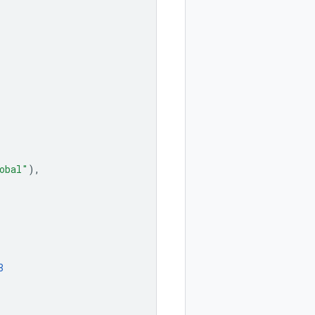
obal"
),
8