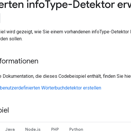
erten info
Type-Detektor er
iel wird gezeigt, wie Sie einem vorhandenen infoType-Detektor B
den sollen.
nformationen
e Dokumentation, die dieses Codebeispiel enthält, finden Sie hie
benutzerdefinierten Wörterbuchdetektor erstellen
iel
Java
Node.js
PHP
Python