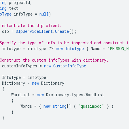
ing
projectId
,
ing
text
,
oType
infoType
=
null
)
Instantiate the dlp client.
dlp
=
DlpServiceClient
.
Create
();
Specify the type of info to be inspected and construct t
infotype
=
infoType
??
new
InfoType
{
Name
=
"PERSON_N
Construct the custom infoTypes with dictionary.
customInfoTypes
=
new
CustomInfoType
InfoType
=
infotype
,
Dictionary
=
new
Dictionary
{
WordList
=
new
Dictionary
.
Types
.
WordList
{
Words
=
{
new
string
[]
{
"quasimodo"
}
}
}
}