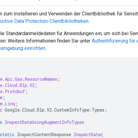
n zum Installieren und Verwenden der Clientbibliothek für Sensit
sitive Data Protection-Clientbibliotheken
.
die Standardanmeldedaten für Anwendungen ein, um sich bei Sens
eren. Weitere Informationen finden Sie unter
Authentifizierung für 
sumgebung einrichten
.
e.Api.Gax.ResourceNames
;
e.Cloud.Dlp.V2
;
e.Protobuf
;
m
;
m.Linq
;
c
Google
.
Cloud
.
Dlp
.
V2
.
CustomInfoType
.
Types
;
s
InspectDataUsingAugmentInfoTypes
static
InspectContentResponse
InspectData
(