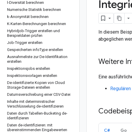
Integri
l-Diversität berechnen
Numerische Statistik berechnen
k-Anonymität berechnen
K-Karten-Berechnungen berechnen
Hybridjob-Trigger erstellen und
In diesem Beisp
Beispieldaten prüfen
abgeglichen wer
Job-Trigger erstellen
Gespeicherten info
Type erstellen
Ausnahmeliste zur De-Identifikation
Weitere I
erstellen
Inspektionsjobs erstellen
Inspektionsvorlagen erstellen
Eine ausführlich
De-identifizierte Kopien von Cloud
Storage-Dateien erstellen
Regulären 
Datumsverschiebung einer CSV-Datei
Inhalte mit deterministischer
Verschlüsselung de-identifizieren
Codebeisp
Daten durch Tabellen-Bucketing de-
identifizieren
Daten de-identifizieren: mit
übereinstimmenden Eingabewerten
C#
Go