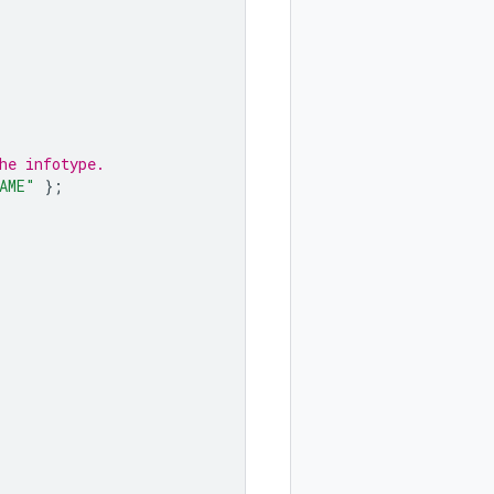
he infotype.
AME"
};