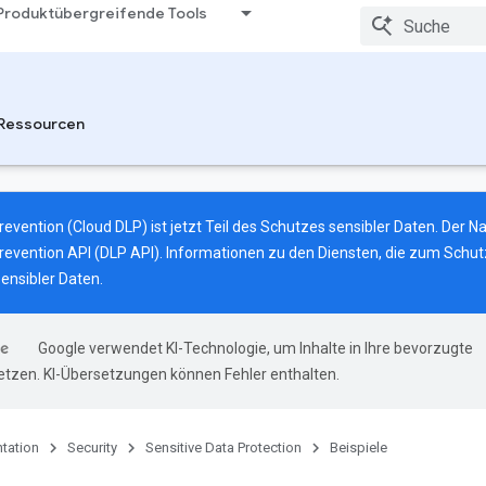
Produktübergreifende Tools
Ressourcen
evention (Cloud DLP) ist jetzt Teil des Schutzes sensibler Daten. Der N
revention API (DLP API). Informationen zu den Diensten, die zum Schut
ensibler Daten
.
Google verwendet KI-Technologie, um Inhalte in Ihre bevorzugte
tzen. KI-Übersetzungen können Fehler enthalten.
tation
Security
Sensitive Data Protection
Beispiele