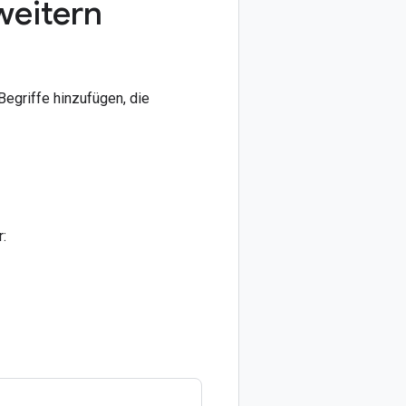
weitern
egriffe hinzufügen, die
r: