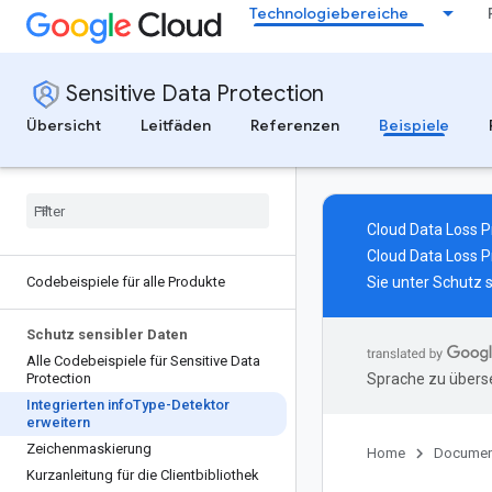
Technologiebereiche
Sensitive Data Protection
Übersicht
Leitfäden
Referenzen
Beispiele
Cloud Data Loss Pr
Cloud Data Loss P
Codebeispiele für alle Produkte
Sie unter
Schutz s
Schutz sensibler Daten
Alle Codebeispiele für Sensitive Data
Protection
Sprache zu überse
Integrierten info
Type-Detektor
erweitern
Zeichenmaskierung
Home
Documen
Kurzanleitung für die Clientbibliothek