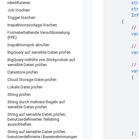
str
identifizieren
str
Job löschen
Inf
Trigger löschen
{
Inspektionsvorlage löschen
// 
Formaterhaltende Verschlüsselung
var
(FPE)
Inspektionsjob abrufen
// 
var
Big
Query auf sensible Daten prüfen
Big
Query mithilfe von Stichproben auf
// 
sensible Daten prüfen
var
Datastore prüfen
{
Cloud Storage-Datei prüfen
Lokale Datei prüfen
String prüfen
String durch mehrere Regeln auf
sensible Daten prüfen
String auf sensible Daten prüfen
,
benutzerdefinierten Teilstring
ausschließen
String auf sensible Daten prüfen
,
};
benutzerdefinierte Übereinstimmungen