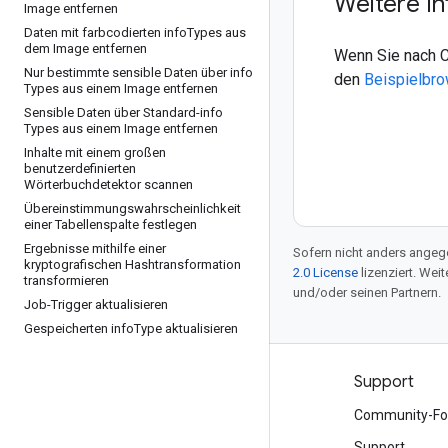
Weitere I
Image entfernen
Daten mit farbcodierten info
Types aus
dem Image entfernen
Wenn Sie nach C
Nur bestimmte sensible Daten über info
den
Beispielbr
Types aus einem Image entfernen
Sensible Daten über Standard-info
Types aus einem Image entfernen
Inhalte mit einem großen
benutzerdefinierten
Wörterbuchdetektor scannen
Übereinstimmungswahrscheinlichkeit
einer Tabellenspalte festlegen
Ergebnisse mithilfe einer
Sofern nicht anders angege
kryptografischen Hashtransformation
2.0 License
lizenziert. Wei
transformieren
und/oder seinen Partnern.
Job-Trigger aktualisieren
Gespeicherten info
Type aktualisieren
Produkte und Preise
Support
Alle Produkte ansehen
Community-Fo
Google Cloud-Preise
Support