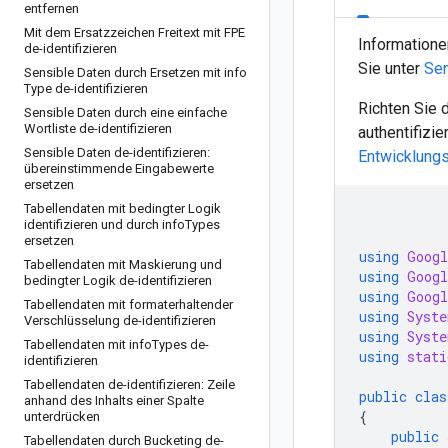
entfernen
Mit dem Ersatzzeichen Freitext mit FPE
Informatione
de-identifizieren
Sie unter
Sen
Sensible Daten durch Ersetzen mit info
Type de-identifizieren
Richten Sie 
Sensible Daten durch eine einfache
Wortliste de-identifizieren
authentifizi
Sensible Daten de-identifizieren:
Entwicklung
übereinstimmende Eingabewerte
ersetzen
Tabellendaten mit bedingter Logik
identifizieren und durch info
Types
ersetzen
using
Googl
Tabellendaten mit Maskierung und
using
Googl
bedingter Logik de-identifizieren
using
Googl
Tabellendaten mit formaterhaltender
using
Syste
Verschlüsselung de-identifizieren
using
Syste
Tabellendaten mit info
Types de-
using
stati
identifizieren
Tabellendaten de-identifizieren: Zeile
public
clas
anhand des Inhalts einer Spalte
{
unterdrücken
public
Tabellendaten durch Bucketing de-