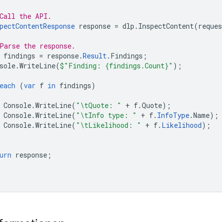
Call the API.
pectContentResponse
response
=
dlp
.
InspectContent
(
reques
Parse the response.
findings
=
response
.
Result
.
Findings
;
sole
.
WriteLine
(
$"Finding: {findings.Count}"
);
each
(
var
f
in
findings
)
Console
.
WriteLine
(
"\tQuote: "
+
f
.
Quote
);
Console
.
WriteLine
(
"\tInfo type: "
+
f
.
InfoType
.
Name
);
Console
.
WriteLine
(
"\tLikelihood: "
+
f
.
Likelihood
);
urn
response
;