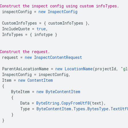
Construct the inspect config using custom infoTypes.
inspectConfig
=
new
InspectConfig
CustomInfoTypes
=
{
customInfoTypes
},
IncludeQuote
=
true
,
InfoTypes
=
{
infotype
}
Construct the request.
request
=
new
InspectContentRequest
ParentAsLocationName
=
new
LocationName
(
projectId
,
"gl
InspectConfig
=
inspectConfig
,
Item
=
new
ContentItem
{
ByteItem
=
new
ByteContentItem
{
Data
=
ByteString
.
CopyFromUtf8
(
text
),
Type
=
ByteContentItem
.
Types
.
BytesType
.
TextUtf
}
}