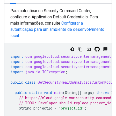
Para autenticar no Security Command Center,
configure o Application Default Credentials. Para
mais informações, consulte
Configurar a
autenticação para um ambiente de desenvolvimento
local
.
import
com.google.cloud.securitycentermanagement.v
import
com.google.cloud.securitycentermanagement.v
import
com.google.cloud.securitycentermanagement.v
import
java.io.IOException
;
public
class
GetSecurityHealthAnalyticsCustomModul
public
static
void
main
(
String
[]
args
)
throws
IO
// https://cloud.google.com/security-command-c
// TODO: Developer should replace project_id w
String
projectId
=
"project_id"
;