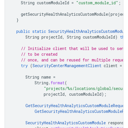
String
customModuleId
=
"custom_module_id"
;
getSecurityHealthAnalyticsCustomModule
(
project
}
public
static
SecurityHealthAnalyticsCustomModul
String
projectId
,
String
customModuleId
)
thr
// Initialize client that will be used to send
// to be created
// once, and can be reused for multiple reques
try
(
SecurityCenterManagementClient
client
=
S
String
name
=
String
.
format
(
"projects/%s/locations/global/securi
projectId
,
customModuleId
);
GetSecurityHealthAnalyticsCustomModuleReques
GetSecurityHealthAnalyticsCustomModuleRe
SecurityHealthAnalyticsCustomModule
response