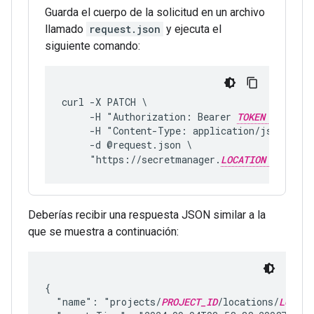
Guarda el cuerpo de la solicitud en un archivo
llamado
request.json
y ejecuta el
siguiente comando:
curl -X PATCH \
     -H "Authorization: Bearer 
TOKEN
" \
     -H "Content-Type: application/json; cha
     -d @request.json \
     "https://secretmanager.
LOCATION
.rep.
Deberías recibir una respuesta JSON similar a la
que se muestra a continuación:
{

  "name": "projects/
PROJECT_ID
/locations/
LOCATI