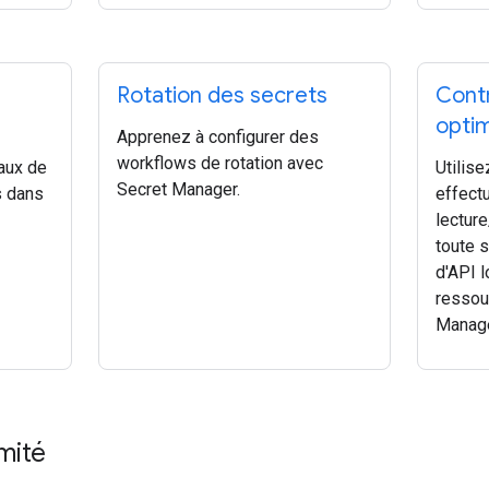
Rotation des secrets
Contr
opti
Apprenez à configurer des
workflows de rotation avec
aux de
Utilis
Secret Manager.
s dans
effect
lecture
toute s
d'API l
ressou
Manage
mité