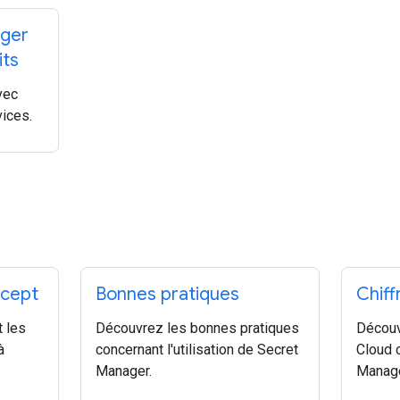
ager
its
vec
vices.
ncept
Bonnes pratiques
Chif
 les
Découvrez les bonnes pratiques
Décou
à
concernant l'utilisation de Secret
Cloud 
Manager.
Manage