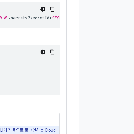
D
/secrets?secretId=
SECRET_ID
?update_mask=labels
LI에 자동으로 로그인하는
Cloud