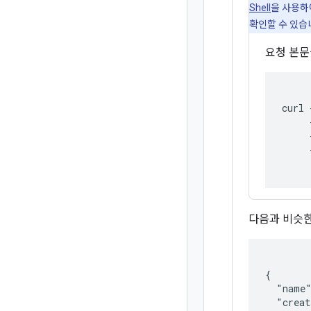
Shell
을 사용하
확인할 수 있습
요청 본
curl 
     
     
     
     
다음과 비슷한
{

  "name
  "creat