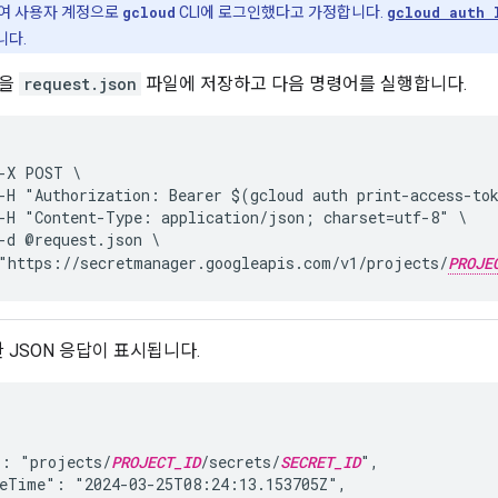
여 사용자 계정으로
gcloud
CLI에 로그인했다고 가정합니다.
gcloud auth 
니다.
문을
request.json
파일에 저장하고 다음 명령어를 실행합니다.
-X POST \
-H "Authorization: Bearer $(gcloud auth print-access-to
-H "Content-Type: application/json; charset=utf-8" \
-d @request.json \
"https://secretmanager.googleapis.com/v1/projects/
PROJE
 JSON 응답이 표시됩니다.
": "projects/
PROJECT_ID
/secrets/
SECRET_ID
",

eTime": "2024-03-25T08:24:13.153705Z",
