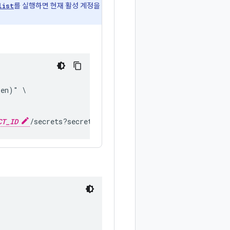
list
를 실행하면 현재 활성 계정을
ken)" \
CT_ID
/secrets?secretId=
SECRET_ID
?update_mask=label