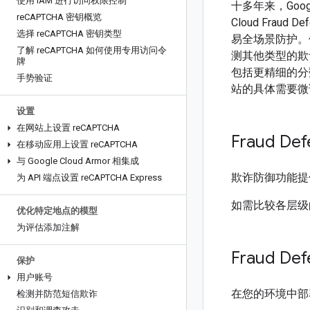
使用 IAM 进行访问权限控制
十多年来，Goog
re
CAPTCHA 密钥概览
Cloud Fr
选择 re
CAPTCHA 密钥类型
易全场景防护。借
了解 re
CAPTCHA 如何使用专用访问令
测其他类型的欺
牌
包括更精细的分
手势验证
站的具体需要微
设置
在网站上设置 re
CAPTCHA
Fraud De
在移动应用上设置 re
CAPTCHA
与 Google Cloud Armor 相集成
欺诈防御功能提
为 API 端点设置 re
CAPTCHA Express
如需比较各层级
优化特定地点的模型
为评估添加注解
Fraud D
保护
用户账号
在您的环境中部署
检测并防范短信欺诈