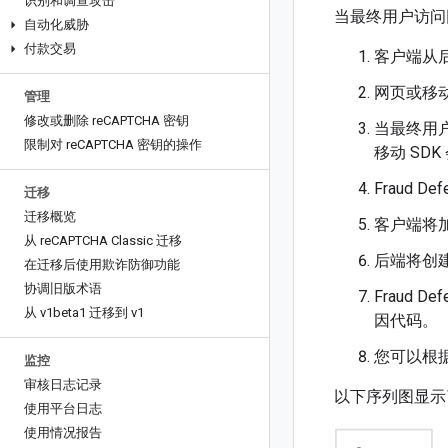
识别和调查攻击
当最终用户访问
自动化威胁
付款交易
客户端从
网页或移动应
管理
修改或删除 re
CAPTCHA 密钥
当最终用户触
限制对 re
CAPTCHA 密钥的操作
移动 SDK 
Fraud 
迁移
迁移概览
客户端将加
从 re
CAPTCHA Classic 迁移
后端将创建
在迁移后使用欺诈防御功能
协调旧版术语
Fraud
从 v1beta1 迁移到 v1
因代码。
您可以根
监控
审核日志记录
以下序列图显示
使用平台日志
使用情况报告