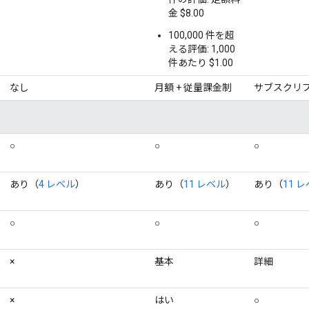
金 $8.00
100,000 件を超
える評価: 1,000
件あたり $1.00
なし
月額 + 従量課金制
サブスクリプ
○
○
○
あり（
4 レベル
）
あり（
11 レベル
）
あり（
11 
○
○
○
×
基本
詳細
×
はい
○