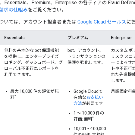
sentials、Premium、Enterprise の各ティアの Fraud D
請求の仕組み
をご覧ください。
ついては、アカウント担当者または
Google Cloud セールス
に
Essentials
プレミアム
Enterprise
無料の基本的な bot 保護機能
bot、アカウント、
カスタム 
を提供し、エンタープライズ
トランザクションの
リスク スコ
ロギング、ダッシュボード、グ
保護を強化します。
ーによるサ
ローバル不正行為レポートを
トや不正行
利用できます。
れた先進機
します。
最大 10,000 件の評価が無
Google Cloudで
月額固定料金は
*
料
有効な
お支払い
方法
が必要です
1 ～ 10,000 件の
*
評価: 無料
10,001～100,000
件の評価: 定額料