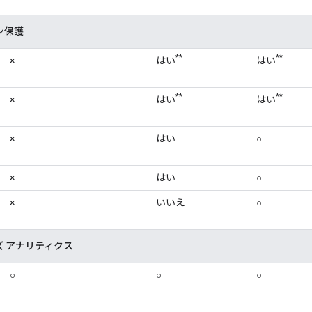
ン保護
**
**
×
はい
はい
**
**
×
はい
はい
×
はい
○
×
はい
○
×
いいえ
○
 アナリティクス
○
○
○