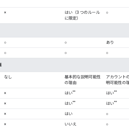
×
はい（3 つのルール
○
に限定）
○
○
あり
○
○
○
護
なし
基本的な説明可能性
アカウント
の理由
明可能性の
**
**
×
はい
はい
**
**
×
はい
はい
×
はい
○
×
いいえ
○