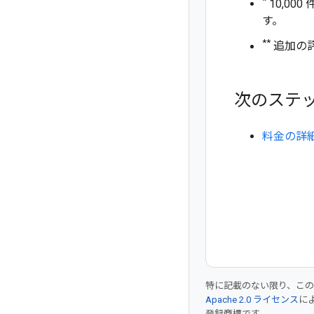
*
10,0
す。
**
追加の
次のステ
料金の詳
特に記載のない限り、こ
Apache 2.0 ライセンス
に
登録商標です。