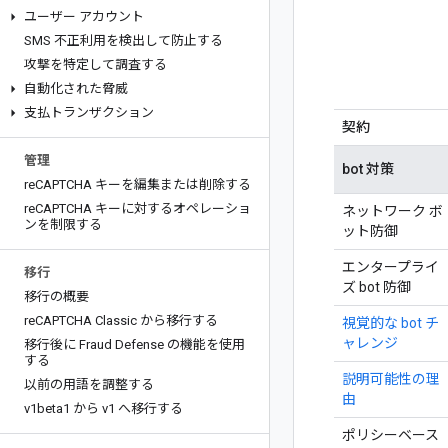
ユーザー アカウント
SMS 不正利用を検出して防止する
攻撃を特定して調査する
自動化された脅威
支払トランザクション
契約
管理
bot 対策
re
CAPTCHA キーを編集または削除する
re
CAPTCHA キーに対するオペレーショ
ネットワーク ボ
ンを制限する
ット防御
エンタープライ
移行
ズ bot 防御
移行の概要
re
CAPTCHA Classic から移行する
視覚的な bot チ
ャレンジ
移行後に Fraud Defense の機能を使用
する
説明可能性の理
以前の用語を調整する
由
v1beta1 から v1 へ移行する
ポリシーベース