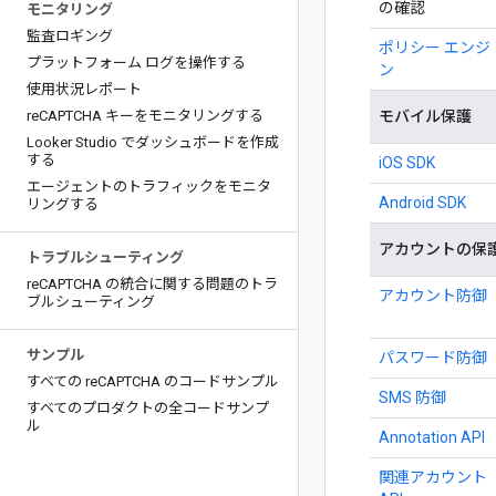
の確認
モニタリング
監査ロギング
ポリシー エンジ
プラットフォーム ログを操作する
ン
使用状況レポート
re
CAPTCHA キーをモニタリングする
モバイル保護
Looker Studio でダッシュボードを作成
する
iOS SDK
エージェントのトラフィックをモニタ
Android SDK
リングする
アカウントの保
トラブルシューティング
re
CAPTCHA の統合に関する問題のトラ
アカウント防御
ブルシューティング
サンプル
パスワード防御
すべての re
CAPTCHA のコードサンプル
SMS 防御
すべてのプロダクトの全コードサンプ
ル
Annotation API
関連アカウント