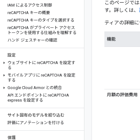
このページでは、Es
IAM によるアクセス制御
す。詳しくは、
re
CAPTCHA キーの概要
re
CAPTCHA キーのタイプを選択する
ティアの詳細に
re
CAPTCHA がプライベート アクセス
トークンを使用する仕組みを理解する
機能
ハンド ジェスチャーの確認
設定
ウェブサイトに re
CAPTCHA を設定す
る
モバイルアプリに re
CAPTCHA を設定
する
Google Cloud Armor との統合
月額の評価費用
API エンドポイントに re
CAPTCHA
express を設定する
サイト固有のモデルを絞り込む
評価にアノテーションを付ける
保護