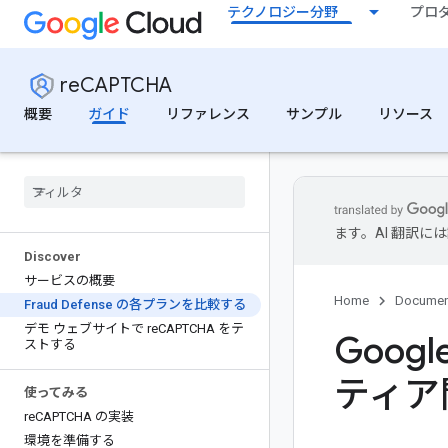
テクノロジー分野
プロ
reCAPTCHA
概要
ガイド
リファレンス
サンプル
リソース
ます。AI 翻訳
Discover
サービスの概要
Home
Documen
Fraud Defense の各プランを比較する
デモ ウェブサイトで re
CAPTCHA をテ
Googl
ストする
ティア
使ってみる
re
CAPTCHA の実装
環境を準備する