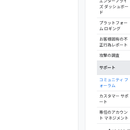
エンタープライ
ズ ダッシュボー
ド
プラットフォー
ム ロギング
お客様固有の不
正行為レポート
攻撃の調査
サポート
コミュニティ フ
ォーラム
カスタマー サポ
ート
専任のアカウン
ト マネジメント